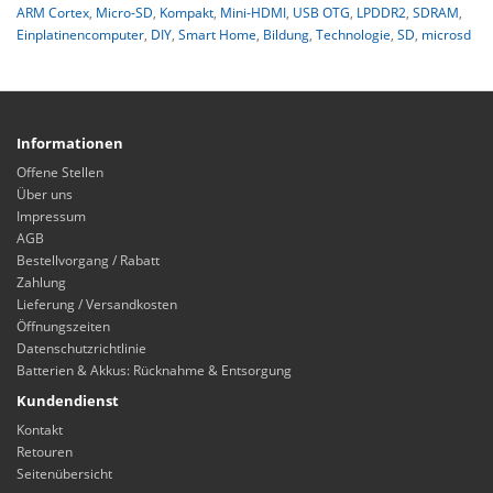
ARM Cortex
,
Micro-SD
,
Kompakt
,
Mini-HDMI
,
USB OTG
,
LPDDR2
,
SDRAM
,
Einplatinencomputer
,
DIY
,
Smart Home
,
Bildung
,
Technologie
,
SD
,
microsd
Informationen
Offene Stellen
Über uns
Impressum
AGB
Bestellvorgang / Rabatt
Zahlung
Lieferung / Versandkosten
Öffnungszeiten
Datenschutzrichtlinie
Batterien & Akkus: Rücknahme & Entsorgung
Kundendienst
Kontakt
Retouren
Seitenübersicht