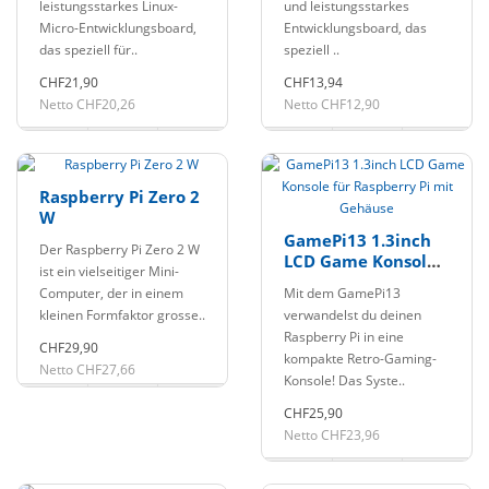
leistungsstarkes Linux-
und leistungsstarkes
Micro-Entwicklungsboard,
Entwicklungsboard, das
das speziell für..
speziell ..
CHF21,90
CHF13,94
Netto CHF20,26
Netto CHF12,90
Raspberry Pi Zero 2
W
GamePi13 1.3inch
Der Raspberry Pi Zero 2 W
LCD Game Konsole
ist ein vielseitiger Mini-
für Raspberry Pi
Computer, der in einem
Mit dem GamePi13
mit Gehäuse
kleinen Formfaktor grosse..
verwandelst du deinen
Raspberry Pi in eine
CHF29,90
kompakte Retro-Gaming-
Netto CHF27,66
Konsole! Das Syste..
CHF25,90
Netto CHF23,96