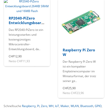
RP2040-PiZero
Entwicklungsboard
264KB SRAM und
Das RP2040-PiZero ist ein
16MB Flash
leistungsstarkes und
kostengünstiges
Mikrocontroller-
Entwicklungsboard, da..
Raspberry Pi Zero
W
CHF12,90
Netto CHF11,93
Der Raspberry Pi Zero W
ist ein kompakter
Einplatinencomputer im
Miniaturformat, der trotz
seiner ge..
CHF25,90
Netto CHF23,96
Schnellsuche
Raspberry
,
Pi
,
Zero
,
WH
,
IoT
,
Maker
,
WLAN
,
Bluetooth
,
GPIO
,