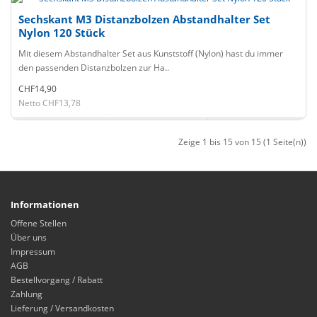
Sechskant M3 Distanzbolzen Abstandhalter Set
Nylon 120 Stück
Mit diesem Abstandhalter Set aus Kunststoff (Nylon) hast du immer
den passenden Distanzbolzen zur Ha..
CHF14,90
Netto CHF13,78
Zeige 1 bis 15 von 15 (1 Seite(n))
Informationen
Offene Stellen
Über uns
Impressum
AGB
Bestellvorgang / Rabatt
Zahlung
Lieferung / Versandkosten