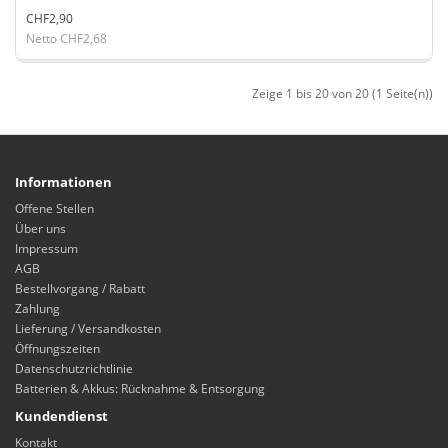
CHF2,90
Netto CHF2,68
Zeige 1 bis 20 von 20 (1 Seite(n))
Informationen
Offene Stellen
Über uns
Impressum
AGB
Bestellvorgang / Rabatt
Zahlung
Lieferung / Versandkosten
Öffnungszeiten
Datenschutzrichtlinie
Batterien & Akkus: Rücknahme & Entsorgung
Kundendienst
Kontakt