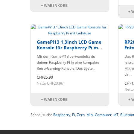
+ WARENKORB
+ 
GamePi13 1.3inch LCD Game
RP2
Konsole für Raspberry Pi mit
Ent
Gehäuse
SRA
Mit dem GamePi13 verwandelst du
Das R
deinen Raspberry Pi in eine kompakte
leist
Retro-Gaming-Konsole! Das Syste..
Mikro
da..
CHF25,90
Netto CHF23,96
CHF1
Netto
+ WARENKORB
+ 
Schnellsuche
Raspberry
,
Pi
,
Zero
,
Mini-Computer
,
IoT
,
Bluetoo