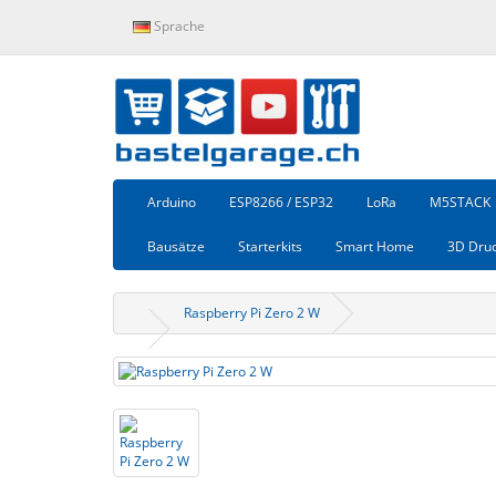
Sprache
Arduino
ESP8266 / ESP32
LoRa
M5STACK
Bausätze
Starterkits
Smart Home
3D Dru
Raspberry Pi Zero 2 W