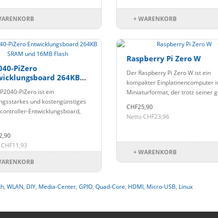
WARENKORB
+ WARENKORB
Raspberry Pi Zero W
040-PiZero
Der Raspberry Pi Zero W ist ein
wicklungsboard 264KB
kompakter Einplatinencomputer 
M und 16MB Flash
P2040-PiZero ist ein
Miniaturformat, der trotz seiner g
ungsstarkes und kostengünstiges
CHF25,90
controller-Entwicklungsboard,
Netto CHF23,96
2,90
 CHF11,93
+ WARENKORB
WARENKORB
th
,
WLAN
,
DIY
,
Media-Center
,
GPIO
,
Quad-Core
,
HDMI
,
Micro-USB
,
Linux