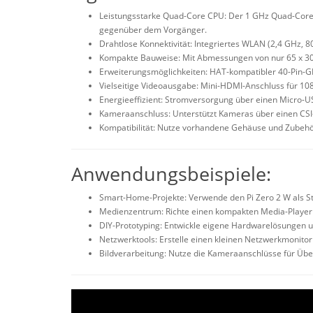
Leistungsstarke Quad-Core CPU: Der 1 GHz Quad-Core A
gegenüber dem Vorgänger.
Drahtlose Konnektivität: Integriertes WLAN (2,4 GHz, 8
Kompakte Bauweise: Mit Abmessungen von nur 65 x 30 
Erweiterungsmöglichkeiten: HAT-kompatibler 40-Pin-GP
Vielseitige Videoausgabe: Mini-HDMI-Anschluss für 10
Energieeffizient: Stromversorgung über einen Micro-
Kameraanschluss: Unterstützt Kameras über einen CSI
Kompatibilität: Nutze vorhandene Gehäuse und Zubehör 
Anwendungsbeispiele:
Smart-Home-Projekte: Verwende den Pi Zero 2 W als Ste
Medienzentrum: Richte einen kompakten Media-Player m
DIY-Prototyping: Entwickle eigene Hardwarelösungen 
Netzwerktools: Erstelle einen kleinen Netzwerkmonitor
Bildverarbeitung: Nutze die Kameraanschlüsse für Üb