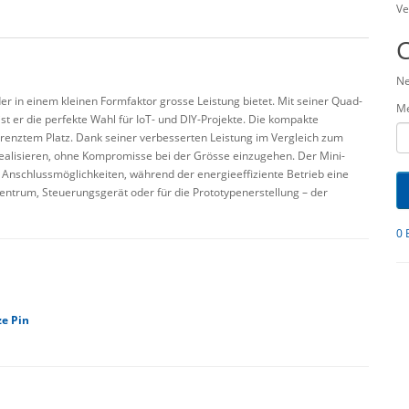
Ve
Ne
der in einem kleinen Formfaktor grosse Leistung bietet. Mit seiner Quad-
M
st er die perfekte Wahl für IoT- und DIY-Projekte. Die kompakte
grenztem Platz. Dank seiner verbesserten Leistung im Vergleich zum
alisieren, ohne Kompromisse bei der Grösse einzugehen. Der Mini-
e Anschlussmöglichkeiten, während der energieeffiziente Betrieb eine
entrum, Steuerungsgerät oder für die Prototypenerstellung – der
0 
ze Pin