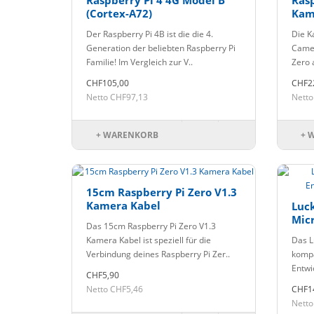
Raspberry Pi 4 4G Model B
Rasp
(Cortex-A72)
Kam
Der Raspberry Pi 4B ist die die 4.
Die K
Generation der beliebten Raspberry Pi
Camer
Familie! Im Vergleich zur V..
Zero 
CHF105,00
CHF2
Netto CHF97,13
Netto
+ WARENKORB
+ 
15cm Raspberry Pi Zero V1.3
Kamera Kabel
Luck
Mic
Das 15cm Raspberry Pi Zero V1.3
128
Kamera Kabel ist speziell für die
Das L
Verbindung deines Raspberry Pi Zer..
kompa
Entwi
CHF5,90
Netto CHF5,46
CHF1
Netto