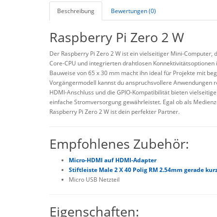
Beschreibung
Bewertungen (0)
Raspberry Pi Zero 2 W
Der Raspberry Pi Zero 2 W ist ein vielseitiger Mini-Computer, 
Core-CPU und integrierten drahtlosen Konnektivitätsoptionen i
Bauweise von 65 x 30 mm macht ihn ideal für Projekte mit be
Vorgängermodell kannst du anspruchsvollere Anwendungen re
HDMI-Anschluss und die GPIO-Kompatibilität bieten vielseitig
einfache Stromversorgung gewährleistet. Egal ob als Medienz
Raspberry Pi Zero 2 W ist dein perfekter Partner.
Empfohlenes Zubehör:
Micro-HDMI auf HDMI-Adapter
Stiftleiste Male 2 X 40 Polig RM 2.54mm gerade kur
Micro USB Netzteil
Eigenschaften: