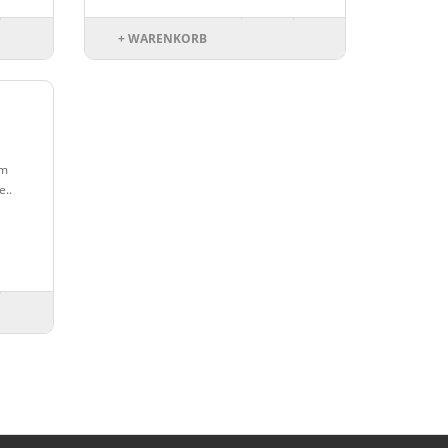
+ WARENKORB
im
e..