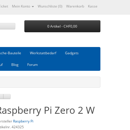
Ticket
Mein Konto
Wunschliste (0)
Warenkorb
Kasse
0 Artikel - CHF0,00
che-Bauteile
Werkstattbedarf
Gadgets
uf
Blog
Forum
Raspberry Pi Zero 2 W
rsteller
Raspberry Pi
tikelnr. 424325