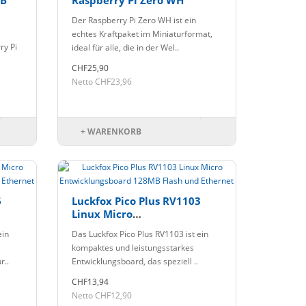
 B
Raspberry Pi Zero WH
Der Raspberry Pi Zero WH ist ein
echtes Kraftpaket im Miniaturformat,
ry Pi
ideal für alle, die in der Wel..
CHF25,90
Netto CHF23,96
+ WARENKORB
6
Luckfox Pico Plus RV1103
Linux Micro
MB
Entwicklungsboard 128MB
ein
Das Luckfox Pico Plus RV1103 ist ein
Flash und Ethernet
kompaktes und leistungsstarkes
r..
Entwicklungsboard, das speziell ..
CHF13,94
Netto CHF12,90