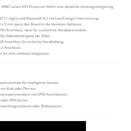
RM Cortex-A53 Prozessor liefert eine deutliche Leistungssteigerung
02.11 b/g/n) und Bluetooth 4.2 mit Low-Energy-Unterstützung.
x 5 mm passt das Board in die kleinsten Gehäuse.
IO-Anschluss, ideal für zusätzliche Hardwaremodule.
80p-Videowiedergabe bei 30fps.
USB-Anschluss für einfache Handhabung.
-2-Anschluss.
für eine nahtlose Integration.
uerzentrale für intelligente Geräte.
it Kodi oder Plex ein.
und experimentiere mit GPIO-Anschlüssen.
 oder VPN-Server.
erwachungssysteme oder Bildanalysen.