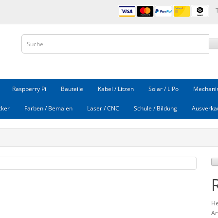
Raspberry Pi
Bauteile
Kabel / Litzen
Solar / LiPo
Mechanis
cker
Farben / Bemalen
Laser / CNC
Schule / Bildung
Ausverka
He
Ar