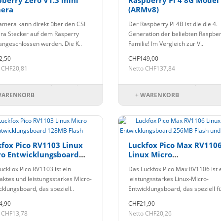
berry Zero V1.3 mini
Raspberry Pi 4 8G Model
era
(ARMv8)
amera kann direkt über den CSI
Der Raspberry Pi 4B ist die die 4.
a Stecker auf dem Rasperry
Generation der beliebten Raspber
angeschlossen werden. Die K..
Familie! Im Vergleich zur V..
2,50
CHF149,00
 CHF20,81
Netto CHF137,84
WARENKORB
+ WARENKORB
fox Pico RV1103 Linux
Luckfox Pico Max RV110
ro Entwicklungsboard
Linux Micro
MB Flash
Entwicklungsboard 256
uckFox Pico RV1103 ist ein
Das Luckfox Pico Max RV1106 ist 
Flash und Ethernet
ktes und leistungsstarkes Micro-
leistungsstarkes Linux-Micro-
cklungsboard, das speziell..
Entwicklungsboard, das speziell fü
4,90
CHF21,90
 CHF13,78
Netto CHF20,26