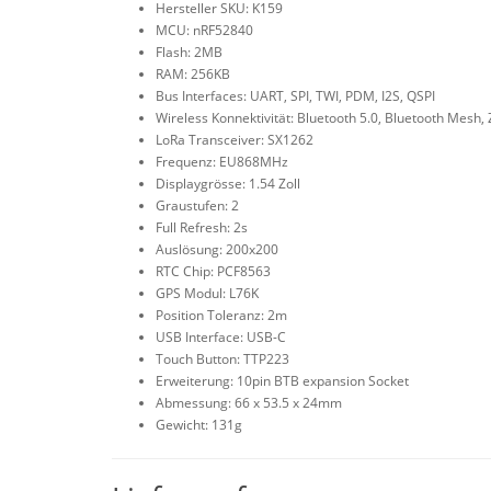
Hersteller SKU: K159
MCU: nRF52840
Flash: 2MB
RAM: 256KB
Bus Interfaces: UART, SPI, TWI, PDM, I2S, QSPI
Wireless Konnektivität: Bluetooth 5.0, Bluetooth Mesh
LoRa Transceiver: SX1262
Frequenz: EU868MHz
Displaygrösse: 1.54 Zoll
Graustufen: 2
Full Refresh: 2s
Auslösung: 200x200
RTC Chip: PCF8563
GPS Modul: L76K
Position Toleranz: 2m
USB Interface: USB-C
Touch Button: TTP223
Erweiterung: 10pin BTB expansion Socket
Abmessung: 66 x 53.5 x 24mm
Gewicht: 131g