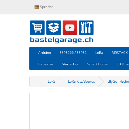
Sprache
Arduino
ESP8266 / ESP32
LoRa
M5STACK
Bausätze
Starterkits
Smart Home
3D Dru
LoRa
LoRa Kits/Boards
LilyGo T-Ech