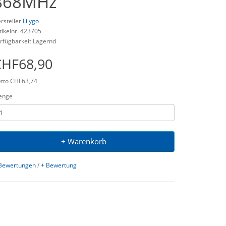
868MHz
rsteller
Lilygo
tikelnr. 423705
rfügbarkeit Lagernd
CHF68,90
tto CHF63,74
enge
+ Warenkorb
Bewertungen
/
+ Bewertung