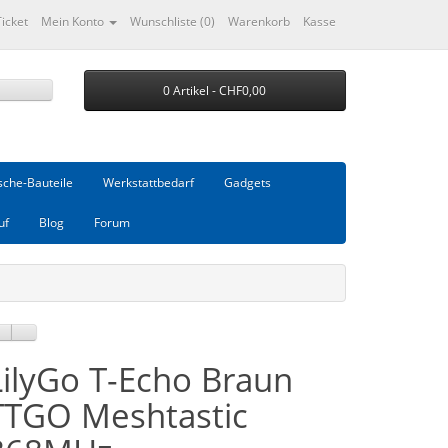
Ticket
Mein Konto
Wunschliste (0)
Warenkorb
Kasse
0 Artikel - CHF0,00
che-Bauteile
Werkstattbedarf
Gadgets
uf
Blog
Forum
LilyGo T-Echo Braun
TTGO Meshtastic