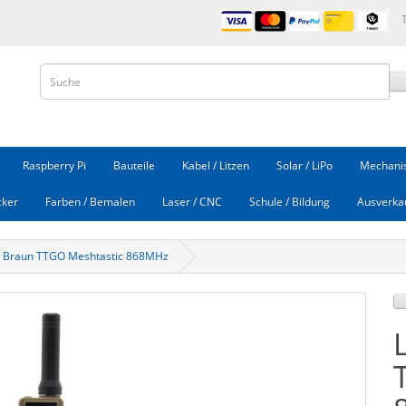
Raspberry Pi
Bauteile
Kabel / Litzen
Solar / LiPo
Mechanis
cker
Farben / Bemalen
Laser / CNC
Schule / Bildung
Ausverka
o Braun TTGO Meshtastic 868MHz