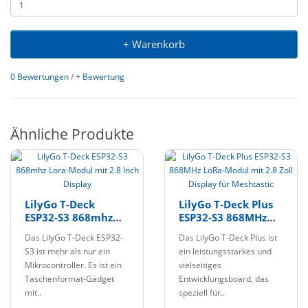
+ Warenkorb
0 Bewertungen
/
+ Bewertung
Ähnliche Produkte
LilyGo T-Deck
LilyGo T-Deck Plus
ESP32-S3 868mhz
ESP32-S3 868MHz
Lora-Modul mit 2.8
LoRa-Modul mit 2.8
Das LilyGo T-Deck ESP32-
Das LilyGo T-Deck Plus ist
Inch Display
Zoll Display für
S3 ist mehr als nur ein
ein leistungsstarkes und
Meshtastic
Mikrocontroller. Es ist ein
vielseitiges
Taschenformat-Gadget
Entwicklungsboard, das
mit..
speziell für..