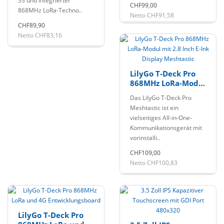
S3 und integrierter
CHF99,00
868MHz LoRa-Techno..
Netto CHF91,58
CHF89,90
Netto CHF83,16
LilyGo T-Deck Pro
868MHz LoRa-Modul
mit 2.8 Inch E-Ink
Das LilyGo T-Deck Pro
Display Meshtastic
Meshtastic ist ein
vielseitiges All-in-One-
Kommunikationsgerät mit
vorinstalli..
CHF109,00
Netto CHF100,83
LilyGo T-Deck Pro