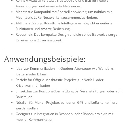
Konnektivität: Unterstützt Bluetooth 5.0 und BLE für flexible
Anwendungen und erweiterte Netzwerke.
Meshtastic-Kompatibilität: Speziell entwickelt, um nahtlos mit
Meshtastic LoRa-Netzwerken zusammenzuarbeiten.
AI-Unterstützung: Künstliche Intelligenz ermöglicht erweiterte
Funktionen und smarte Bedienung.
Robustheit: Das kompakte Design und die solide Bauweise sorgen
für eine hohe Zuverlässigkeit.
Anwendungsbeispiele:
Ideal zur Kommunikation im Outdoor-Abenteuer wie Wandern,
Klettern oder Biken
Perfekt für
Offgrid
-
Meshtastic
-Projekte zur Notfall- oder
Krisenkommunikation
Einsetzbar zur Positionsübermittlung bei Veranstaltungen oder auf
Baustellen
Nützlich für Maker-Projekte, bei denen GPS und LoRa kombiniert
werden sollen
Geeignet zur Integration in Drohnen- oder
Robotikprojekte
mit
mobiler Kommunikation