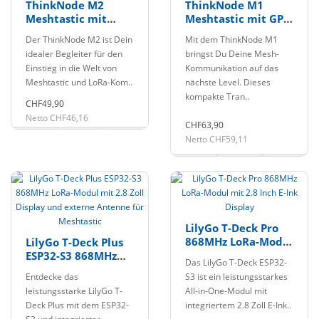
ThinkNode M2
ThinkNode M1
Meshtastic mit
Meshtastic mit GPS
OLED Display
und ePaper Display
Der ThinkNode M2 ist Dein
Mit dem ThinkNode M1
idealer Begleiter für den
bringst Du Deine Mesh-
Einstieg in die Welt von
Kommunikation auf das
Meshtastic und LoRa-Kom..
nächste Level. Dieses
kompakte Tran..
CHF49,90
Netto CHF46,16
CHF63,90
Netto CHF59,11
LilyGo T-Deck Pro
868MHz LoRa-Modul
LilyGo T-Deck Plus
mit 2.8 Inch E-Ink
ESP32-S3 868MHz
Das LilyGo T-Deck ESP32-
Display
LoRa-Modul mit 2.8
Entdecke das
S3 ist ein leistungsstarkes
Zoll Display und
leistungsstarke LilyGo T-
All-in-One-Modul mit
externe Antenne
Deck Plus mit dem ESP32-
integriertem 2.8 Zoll E-Ink..
für Meshtastic