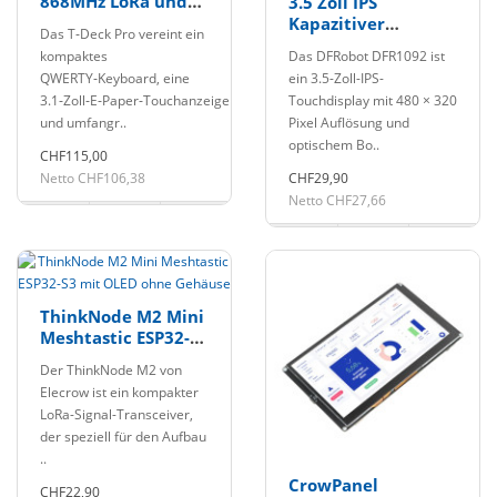
868MHz LoRa und
3.5 Zoll IPS
4G
Kapazitiver
Das T‑Deck Pro vereint ein
Entwicklungsboard
Touchscreen mit
kompaktes
Das DFRobot DFR1092 ist
GDI Port 480x320
QWERTY‑Keyboard, eine
ein 3.5-Zoll-IPS-
3.1‑Zoll‑E‑Paper‑Touchanzeige
Touchdisplay mit 480 × 320
und umfangr..
Pixel Auflösung und
optischem Bo..
CHF115,00
Netto CHF106,38
CHF29,90
Netto CHF27,66
ThinkNode M2 Mini
Meshtastic ESP32-S3
mit OLED ohne
Der ThinkNode M2 von
Gehäuse
Elecrow ist ein kompakter
LoRa-Signal-Transceiver,
der speziell für den Aufbau
..
CrowPanel
CHF22,90