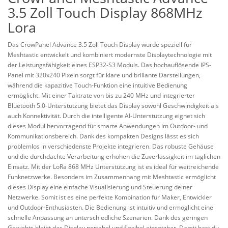
3.5 Zoll Touch Display 868MHz
Lora
Das
CrowPanel
Advance 3.5 Zoll Touch Display wurde speziell für
Meshtastic
entwickelt und kombiniert modernste Displaytechnologie mit
der Leistungsfähigkeit eines ESP32-S3 Moduls. Das hochauflösende IPS-
Panel mit 320x240 Pixeln sorgt für klare und brillante Darstellungen,
während die kapazitive Touch-Funktion eine intuitive Bedienung
ermöglicht. Mit einer Taktrate von bis zu 240 MHz und integrierter
Bluetooth 5.0-Unterstützung bietet das Display sowohl Geschwindigkeit als
auch Konnektivität. Durch die intelligente AI-Unterstützung eignet sich
dieses Modul hervorragend für smarte Anwendungen im Outdoor- und
Kommunikationsbereich. Dank des kompakten Designs lässt es sich
problemlos in verschiedenste Projekte integrieren. Das robuste Gehäuse
und die durchdachte Verarbeitung erhöhen die Zuverlässigkeit im täglichen
Einsatz. Mit der LoRa 868 MHz Unterstützung ist es ideal für weitreichende
Funknetzwerke. Besonders im Zusammenhang mit
Meshtastic
ermöglicht
dieses Display eine einfache Visualisierung und Steuerung deiner
Netzwerke. Somit ist es eine perfekte Kombination für Maker, Entwickler
und Outdoor-Enthusiasten. Die Bedienung ist intuitiv und ermöglicht eine
schnelle Anpassung an unterschiedliche Szenarien. Dank des geringen
Gewichts bleibt das Display portabel und flexibel einsetzbar. Damit hast du