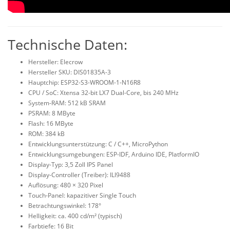
Technische Daten:
Hersteller: Elecrow
Hersteller SKU: DIS01835A-3
Hauptchip: ESP32-S3-WROOM-1-N16R8
CPU / SoC: Xtensa 32-bit LX7 Dual-Core, bis 240 MHz
System-RAM: 512 kB SRAM
PSRAM: 8 MByte
Flash: 16 MByte
ROM: 384 kB
Entwicklungsunterstützung: C / C++, MicroPython
Entwicklungsumgebungen: ESP-IDF, Arduino IDE, PlatformIO
Display-Typ: 3,5 Zoll IPS Panel
Display-Controller (Treiber): ILI9488
Auflösung: 480 × 320 Pixel
Touch-Panel: kapazitiver Single Touch
Betrachtungswinkel: 178°
Helligkeit: ca. 400 cd/m² (typisch)
Farbtiefe: 16 Bit