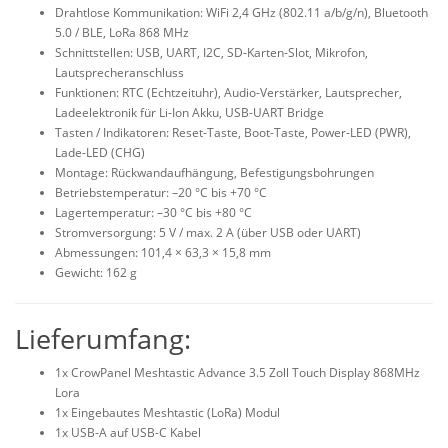
Drahtlose Kommunikation: WiFi 2,4 GHz (802.11 a/b/g/n), Bluetooth
5.0 / BLE, LoRa 868 MHz
Schnittstellen: USB, UART, I2C, SD-Karten-Slot, Mikrofon,
Lautsprecheranschluss
Funktionen: RTC (Echtzeituhr), Audio-Verstärker, Lautsprecher,
Ladeelektronik für Li-Ion Akku, USB-UART Bridge
Tasten / Indikatoren: Reset-Taste, Boot-Taste, Power-LED (PWR),
Lade-LED (CHG)
Montage: Rückwandaufhängung, Befestigungsbohrungen
Betriebstemperatur:
–20
°C bis +70 °C
Lagertemperatur:
–30
°C bis +80 °C
Stromversorgung: 5 V / max. 2 A (über USB oder UART)
Abmessungen: 101,4 × 63,3 × 15,8 mm
Gewicht: 162 g
Lieferumfang:
1x
CrowPanel
Meshtastic
Advance 3.5 Zoll Touch Display 868MHz
Lora
1x Eingebautes
Meshtastic
(LoRa) Modul
1x USB-A auf USB-C Kabel