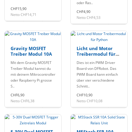
oder Ras..
CHF15,90
CHF4,90
Netto CHF14,71
Netto CHF4,53
Gravity MOSFET
Licht und Motor
Treiber Modul 10A
Treibermodul für
Python
Mit dem Gravity MOSFET
Dies ist ein PWM Driver
Treiber Modul kannst du
Board von DFRobot. Das
mit deinem Mikrocontroller
PWM Board kann einfach
oder Raspberry Pi grosse
über vier verschiedene
S..
Schnitt..
CHF6,90
CHF10,90
Netto CHF6,38
Netto CHF10,08
5-30V Dual MOSFET
M5Stack SSR 10A