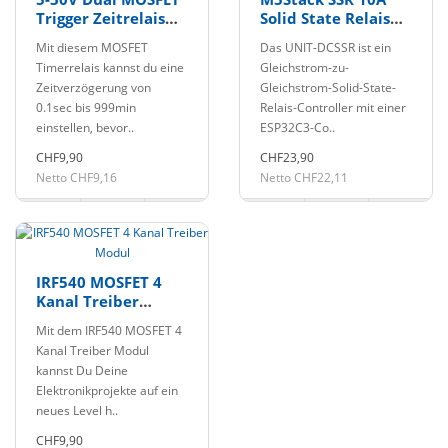
Trigger Zeitrelais
Solid State Relais
Modul
Unit
Mit diesem MOSFET
Das UNIT-DCSSR ist ein
Timerrelais kannst du eine
Gleichstrom-zu-
Zeitverzögerung von
Gleichstrom-Solid-State-
0.1sec bis 999min
Relais-Controller mit einer
einstellen, bevor..
ESP32C3-Co..
CHF9,90
CHF23,90
Netto CHF9,16
Netto CHF22,11
IRF540 MOSFET 4
Kanal Treiber
Modul
Mit dem IRF540 MOSFET 4
Kanal Treiber Modul
kannst Du Deine
Elektronikprojekte auf ein
neues Level h..
CHF9,90