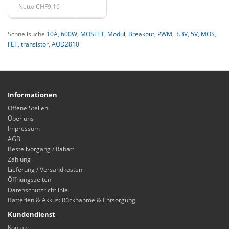
Netto CHF9,16
Schnellsuche
10A
,
600W
,
MOSFET
,
Modul
,
Breakout
,
PWM
,
3.3V
,
5V
,
MOS
,
FET
,
transistor
,
AOD2810
Informationen
Offene Stellen
Über uns
Impressum
AGB
Bestellvorgang / Rabatt
Zahlung
Lieferung / Versandkosten
Öffnungszeiten
Datenschutzrichtlinie
Batterien & Akkus: Rücknahme & Entsorgung
Kundendienst
Kontakt