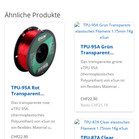
Ähnliche Produkte
TPU-95A Grün
Transparent
elastisches
Das transparente grüne
Filament 1.75mm
eTPU 95A
1Kg eSun
(thermoplastisches
Polyurethan) von eSun ist
ein flexibles Material ..
TPU-95A Rot
Transparent
elastisches
CHF22,90
Das transparente rote
Filament 1.75mm
Netto CHF21,18
eTPU 95A
1Kg eSun
(thermoplastisches
Polyurethan) von eSun ist
ein flexibles Material u..
CHF22,90
TPU-87A Clear