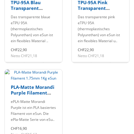
TPU-95A Blau
TPU-95A Pink
Transparent
Transparent
elastisches
elastisches
Das transparente blaue
Das transparente pink
Filament 1.75mm
Filament 1.75mm
eTPU 95A
eTPU 95A
1Kg eSun
1Kg eSun
(thermoplastisches
(thermoplastisches
Polyurethan) von eSun ist
Polyurethan) von eSun ist
ein flexibles Material ..
ein flexibles Material u..
CHF22,90
CHF22,90
Netto CHF21,18
Netto CHF21,18
PLA-Matte Morandi
Purple Filament
1.75mm 1Kg eSun
ePLA-Matte Morandi
Purple ist ein PLA basiertes
Filament von eSun. Die
ePla-Matte Serie von eSu..
CHF16,90