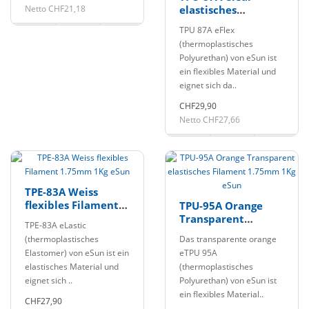
Netto CHF21,18
elastisches
Filament 1.75mm
TPU 87A eFlex
1Kg eSun
(thermoplastisches
Polyurethan) von eSun ist
ein flexibles Material und
eignet sich da..
CHF29,90
Netto CHF27,66
TPE-83A Weiss
flexibles Filament
TPU-95A Orange
1.75mm 1Kg eSun
Transparent
TPE-83A eLastic
elastisches
(thermoplastisches
Das transparente orange
Filament 1.75mm
Elastomer) von eSun ist ein
eTPU 95A
1Kg eSun
elastisches Material und
(thermoplastisches
eignet sich ..
Polyurethan) von eSun ist
ein flexibles Material..
CHF27,90