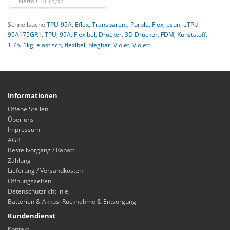
Netto CHF15,63
Schnellsuche
TPU-95A
,
Eflex
,
Transparent
,
Purple
,
Flex
,
esun
,
eTPU-
95A175GR1
,
TPU
,
95A
,
Flexibel
,
Drucker
,
3D Drucker
,
FDM
,
Kunststoff
,
1.75
,
1kg
,
elastisch
,
flexibel
,
biegbar
,
Violet
,
Violett
Informationen
Offene Stellen
Über uns
Impressum
AGB
Bestellvorgang / Rabatt
Zahlung
Lieferung / Versandkosten
Öffnungszeiten
Datenschutzrichtlinie
Batterien & Akkus: Rücknahme & Entsorgung
Kundendienst
Kontakt