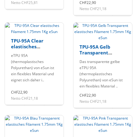
Netto CHF25,81
CHF22,90
Netto CHF21,18
TPU-95A Clear
elastisches
TPU-95A Gelb
Filament 1.75mm
Transparent
eTPU 95A
1Kg eSun
elastisches
(thermoplastisches
Das transparente gelbe
Filament 1.75mm
Polyurethan) von eSun ist
eTPU 95A
1Kg eSun
ein flexibles Material und
(thermoplastisches
eignet sich daher i..
Polyurethan) von eSun ist
ein flexibles Material ..
CHF22,90
CHF22,90
Netto CHF21,18
Netto CHF21,18