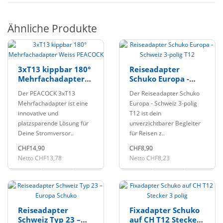
Ähnliche Produkte
3xT13 kippbar 180°
Reiseadapter
Mehrfachadapter
Schuko Europa -
Weiss PEACOCK
Schweiz 3-polig T12
Der PEACOCK 3xT13
Der Reiseadapter Schuko
Mehrfachadapter ist eine
Europa - Schweiz 3-polig
innovative und
T12 ist dein
platzsparende Lösung für
unverzichtbarer Begleiter
Deine Stromversor..
für Reisen z..
CHF14,90
CHF8,90
Netto CHF13,78
Netto CHF8,23
Reiseadapter
Fixadapter Schuko
Schweiz Typ 23 –
auf CH T12 Stecker