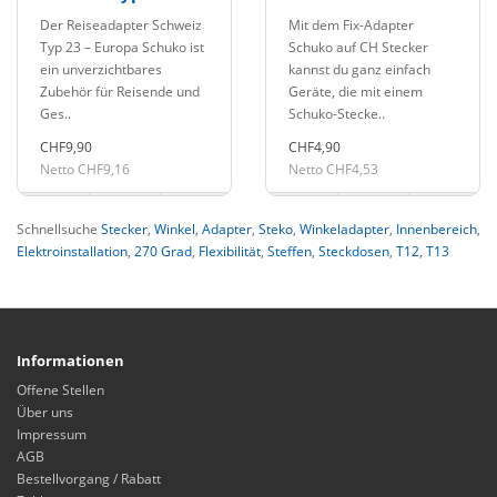
Europa Schuko
3 polig
Der Reiseadapter Schweiz
Mit dem Fix-Adapter
Typ 23 – Europa Schuko ist
Schuko auf CH Stecker
ein unverzichtbares
kannst du ganz einfach
Zubehör für Reisende und
Geräte, die mit einem
Ges..
Schuko-Stecke..
CHF9,90
CHF4,90
Netto CHF9,16
Netto CHF4,53
Schnellsuche
Stecker
,
Winkel
,
Adapter
,
Steko
,
Winkeladapter
,
Innenbereich
,
Elektroinstallation
,
270 Grad
,
Flexibilität
,
Steffen
,
Steckdosen
,
T12
,
T13
Informationen
Offene Stellen
Über uns
Impressum
AGB
Bestellvorgang / Rabatt