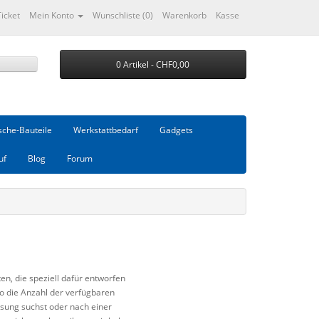
Ticket
Mein Konto
Wunschliste (0)
Warenkorb
Kasse
0 Artikel - CHF0,00
che-Bauteile
Werkstattbedarf
Gadgets
uf
Blog
Forum
en, die speziell dafür entworfen
 die Anzahl der verfügbaren
sung suchst oder nach einer