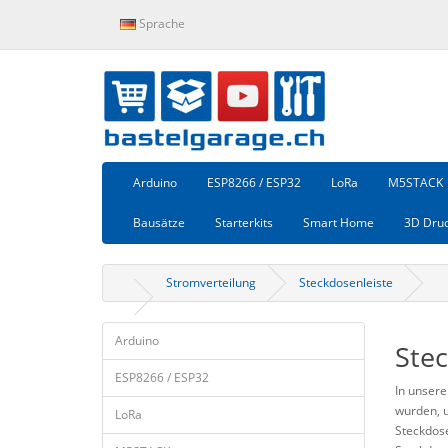
Sprache
Arduino
ESP8266 / ESP32
LoRa
M5STACK
Bausätze
Starterkits
Smart Home
3D Dru
Stromverteilung
Steckdosenleiste
Arduino
Stec
ESP8266 / ESP32
In unsere
wurden, 
LoRa
Steckdose