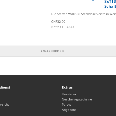
8xT13
Schal
Die Steffen VARIABL Steckdosenleiste in Weiss
CHF32,90
Netto CHF30,43
+ WARENKORB
dienst
Extras
Hersteller
Geschenkgutscheine
rsicht
Partner
Angebote