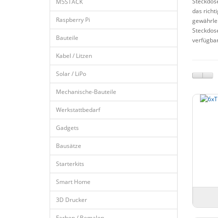
Steckdose
M5STACK
das richt
Raspberry Pi
gewährlei
Steckdose
Bauteile
verfügbar
Kabel / Litzen
Solar / LiPo
Mechanische-Bauteile
Werkstattbedarf
Gadgets
Bausätze
Starterkits
Smart Home
3D Drucker
Farben / Bemalen