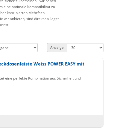
te sicher zu betreiben - wir haben
m eine optimale Kompatibilität zu
cher konzipierten Mehrfach-
e wir anbieten, sind direkt ab Lager
annst.
Anzeige
eckdosenleiste Weiss POWER EASY mit
et eine perfekte Kombination aus Sicherheit und