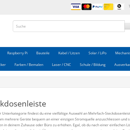
Raspberry Pi
Bauteile
Kabel / Litzen
Solar / LiPo
Mechanis
cker
Farben / Bemalen
Laser / CNC
Schule / Bildung
Ausverka
kdosenleiste
r Unterkategorie findest du eine vielfältige Auswahl an Mehrfach-Steckdosenleist
um mehrere Geräte bequem an einer einzigen Stromquelle anzuschliessen und so
n in deinem Zuhause oder Büro zu erhöhen. Egal, ob du nach einer einfachen Lö