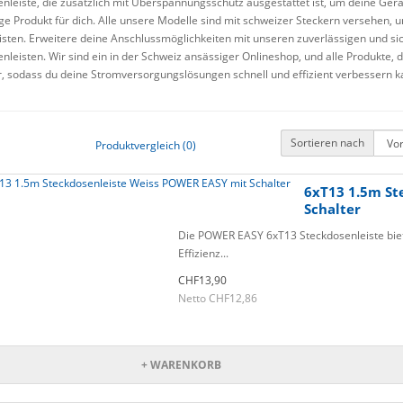
nleiste, die zusätzlich mit Überspannungsschutz ausgestattet ist, um deine Gerä
ige Produkt für dich. Alle unsere Modelle sind mit schweizer Steckern versehen, u
sten. Erweitere deine Anschlussmöglichkeiten mit unseren zuverlässigen und si
nleisten. Wir sind ein in der Schweiz ansässiger Onlineshop, und alle Produkte, di
, sodass du deine Stromversorgungslösungen schnell und effizient verbessern k
Sortieren nach
Produktvergleich (0)
6xT13 1.5m St
Schalter
Die POWER EASY 6xT13 Steckdosenleiste biet
Effizienz...
CHF13,90
Netto CHF12,86
+ WARENKORB