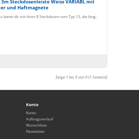
 3m Steckdosenleiste Weiss VARIABL mit
ter und Haftmagnete
 bietet dir mit ihren 8 Steckdosen vom Typ 13, die läng..
Zeige 1 bis 9 von 9 (1 Seite(n))
Konto
Konto
Auftragsverlauf
Wunschliste
Newsletter