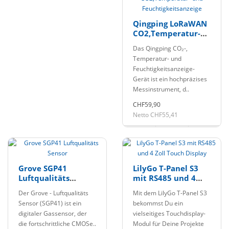
Qingping LoRaWAN
CO2,Temperatur-
und
Das Qingping CO₂-,
Feuchtigkeitsanzeige
Temperatur- und
Feuchtigkeitsanzeige-
Gerät ist ein hochpräzises
Messinstrument, d..
CHF59,90
Netto CHF55,41
Grove SGP41
LilyGo T-Panel S3
Luftqualitäts
mit RS485 und 4
Sensor
Zoll Touch Display
Der Grove - Luftqualitäts
Mit dem LilyGo T-Panel S3
Sensor (SGP41) ist ein
bekommst Du ein
digitaler Gassensor, der
vielseitiges Touchdisplay-
die fortschrittliche CMOSe..
Modul für Deine Projekte