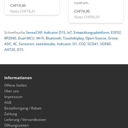
rund um..
CHF19,90
Netto CHF18,41
CHF74,90
Netto CHF69,29
Schnellsuche
SenseCAP
,
Indicator D1S
,
IoT
,
Entwicklungsplattform
,
ESP32
,
RP2040
,
Dual-MCU
,
Wi-Fi
,
Bluetooth
,
Touchdisplay
,
Open-Source
,
Grove
,
ADC
,
IIC
,
Sensoren
,
seeedstudio
,
Indicator
,
D1
,
CO2
,
SCD41
,
SGP40
,
AHT20
,
D1S
Informationen
Offene Stellen
Über uns
Impressum
AGB
Bestellvorgang / Rabatt
Zahlung
Lieferung / Versandkosten
Öffnungszeiten