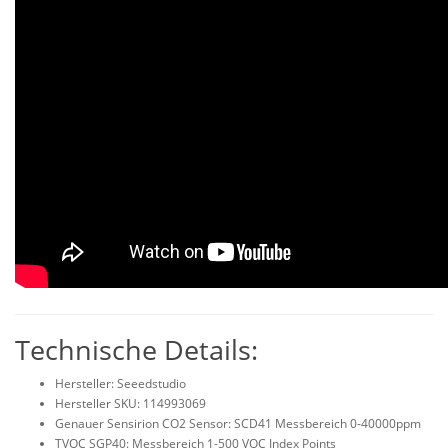
Technische Details:
Hersteller: Seeedstudio
Hersteller SKU: 114993069
Genauer Sensirion CO2 Sensor: SCD41 Messbereich 0-40000ppm
TVOC SGP40: Messbereich 1-500 VOC Index Points