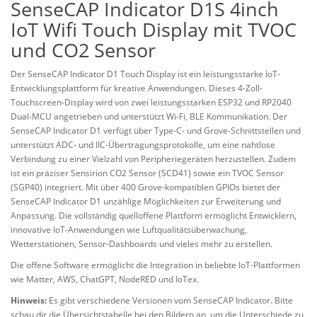
SenseCAP Indicator D1S 4inch
IoT Wifi Touch Display mit TVOC
und CO2 Sensor
Der SenseCAP Indicator D1 Touch Display ist ein leistungsstarke IoT-
Entwicklungsplattform für kreative Anwendungen. Dieses 4-Zoll-
Touchscreen-Display wird von zwei leistungsstarken ESP32 und RP2040
Dual-MCU angetrieben und unterstützt Wi-Fi, BLE Kommunikation. Der
SenseCAP Indicator D1 verfügt über Type-C- und Grove-Schnittstellen und
unterstützt ADC- und IIC-Übertragungsprotokolle, um eine nahtlose
Verbindung zu einer Vielzahl von Peripheriegeräten herzustellen. Zudem
ist ein präziser Sensirion CO2 Sensor (SCD41) sowie ein TVOC Sensor
(SGP40) integriert. Mit über 400 Grove-kompatiblen GPIOs bietet der
SenseCAP Indicator D1 unzählige Möglichkeiten zur Erweiterung und
Anpassung. Die vollständig quelloffene Plattform ermöglicht Entwicklern,
innovative IoT-Anwendungen wie Luftqualitätsüberwachung,
Wetterstationen, Sensor-Dashboards und vieles mehr zu erstellen.
Die offene Software ermöglicht die Integration in beliebte IoT-Plattformen
wie Matter, AWS, ChatGPT, NodeRED und IoTex.
Hinweis:
Es gibt verschiedene Versionen vom SenseCAP Indicator. Bitte
schau dir die Übersichtstabelle bei den Bildern an, um die Unterschiede zu