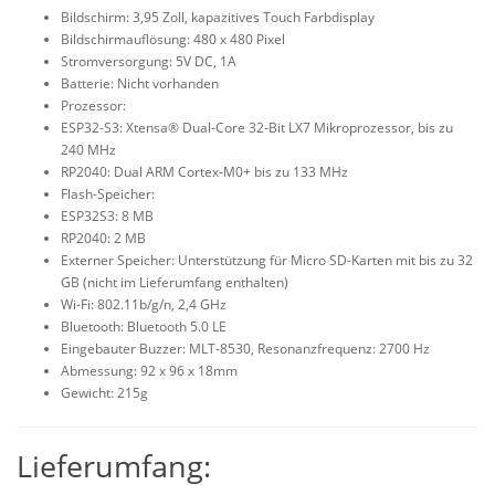
Bildschirm: 3,95 Zoll, kapazitives Touch Farbdisplay
Bildschirmauflösung: 480 x 480 Pixel
Stromversorgung: 5V DC, 1A
Batterie: Nicht vorhanden
Prozessor:
ESP32-S3: Xtensa® Dual-Core 32-Bit LX7 Mikroprozessor, bis zu
240 MHz
RP2040: Dual ARM Cortex-M0+ bis zu 133 MHz
Flash-Speicher:
ESP32S3: 8 MB
RP2040: 2 MB
Externer Speicher: Unterstützung für Micro SD-Karten mit bis zu 32
GB (nicht im Lieferumfang enthalten)
Wi-Fi: 802.11b/g/n, 2,4 GHz
Bluetooth: Bluetooth 5.0 LE
Eingebauter Buzzer: MLT-8530, Resonanzfrequenz: 2700 Hz
Abmessung: 92 x 96 x 18mm
Gewicht: 215g
Lieferumfang: