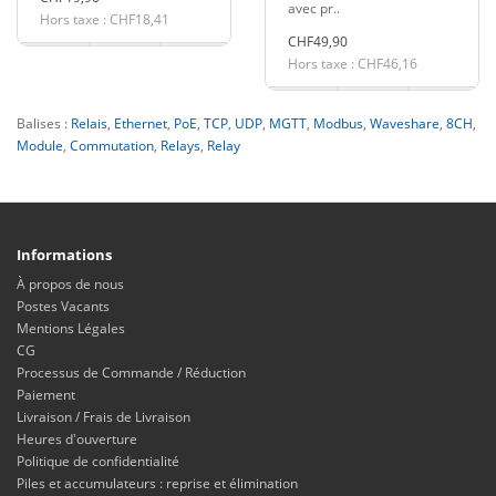
avec pr..
Hors taxe : CHF18,41
CHF49,90
Hors taxe : CHF46,16
Balises :
Relais
,
Ethernet
,
PoE
,
TCP
,
UDP
,
MGTT
,
Modbus
,
Waveshare
,
8CH
,
Module
,
Commutation
,
Relays
,
Relay
Informations
À propos de nous
Postes Vacants
Mentions Légales
CG
Processus de Commande / Réduction
Paiement
Livraison / Frais de Livraison
Heures d'ouverture
Politique de confidentialité
Piles et accumulateurs : reprise et élimination