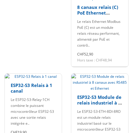
8 canaux relais (C)
PoE Ethernet
RTU/Modbus TCP
Le relais Ethernet Modbus
protocole
PoE (C) est un module
relais réseau performant,
alimenté par PoE et
contrô..
CHF52,90
Hors taxe : CHF48,94
ESP32-S3 Relais à 1
canal
ESP32-S3 Module de
Le ESP32-S3-Relay-1CH
relais industriel à 8
combine le puissant
canaux avec RS485
microcontrôleur ESP32-S3
Le ESP32-S3-ETH-8DI-8RO
et Ethernet
avec une sortie relais
est un module relais
intégrée e..
industriel basé sur le
microcontrôleur ESP32-S3
CHF19,90