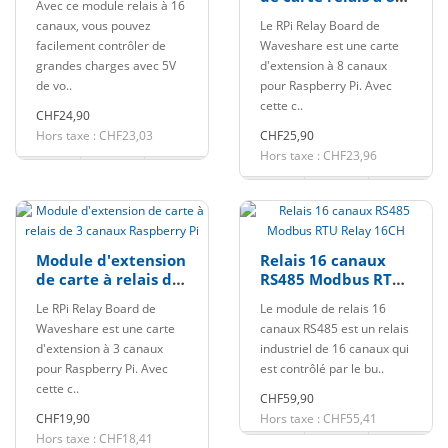
Avec ce module relais à 16
canaux Raspberry
canaux, vous pouvez
Le RPi Relay Board de
Pi
facilement contrôler de
Waveshare est une carte
grandes charges avec 5V
d'extension à 8 canaux
de vo..
pour Raspberry Pi. Avec
cette c..
CHF24,90
Hors taxe : CHF23,03
CHF25,90
Hors taxe : CHF23,96
Module d'extension
Relais 16 canaux
de carte à relais de
RS485 Modbus RTU
3 canaux Raspberry
Relay 16CH
Le RPi Relay Board de
Le module de relais 16
Pi
Waveshare est une carte
canaux RS485 est un relais
d'extension à 3 canaux
industriel de 16 canaux qui
pour Raspberry Pi. Avec
est contrôlé par le bu..
cette c..
CHF59,90
CHF19,90
Hors taxe : CHF55,41
Hors taxe : CHF18,41