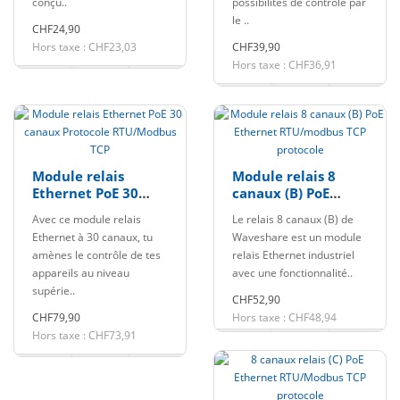
conçu..
possibilités de contrôle par
le ..
CHF24,90
Hors taxe : CHF23,03
CHF39,90
Hors taxe : CHF36,91
Module relais
Module relais 8
Ethernet PoE 30
canaux (B) PoE
canaux Protocole
Ethernet
Avec ce module relais
Le relais 8 canaux (B) de
RTU/Modbus TCP
RTU/modbus TCP
Ethernet à 30 canaux, tu
Waveshare est un module
protocole
amènes le contrôle de tes
relais Ethernet industriel
appareils au niveau
avec une fonctionnalité..
supérie..
CHF52,90
CHF79,90
Hors taxe : CHF48,94
Hors taxe : CHF73,91