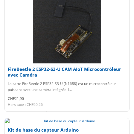
FireBeetle 2 ESP32-S3-U CAM AIoT Microcontrôleur
avec Caméra
La carte FireBeetle 2 ESP32-S3-U (N16R8) est un microcontrôleur
puissant avec une caméra intégrée. L..
CHF21,90
Hors taxe : CHF20,26
Kit de base du capteur Arduino