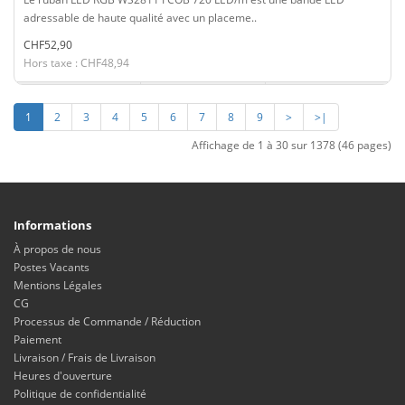
adressable de haute qualité avec un placeme..
CHF52,90
Hors taxe : CHF48,94
1
2
3
4
5
6
7
8
9
>
>|
Affichage de 1 à 30 sur 1378 (46 pages)
Informations
À propos de nous
Postes Vacants
Mentions Légales
CG
Processus de Commande / Réduction
Paiement
Livraison / Frais de Livraison
Heures d'ouverture
Politique de confidentialité