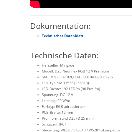
Dokumentation:
Technisches Datenblatt
Technische Daten:
Hersteller:
Mingxue
Modell: D25
Neonflex
RGB 12 V Premium
SKU: MN253A192Q00-D000T0A12-D25-2m
LED-Typ: SMD3535 (SK6813)
LED-Dichte: 192 LED/m (96 Pixel/m)
Spannung: DC 12 V
Leistung: 20 W/m
Farbtyp
: RGB adressierbar
PCB-Breite: 12 mm
Profilform: rund D25 (Ø 25 mm)
Schutzart: IP67
Steuerung: WLED / SK6813 / WS281x-kompatibel