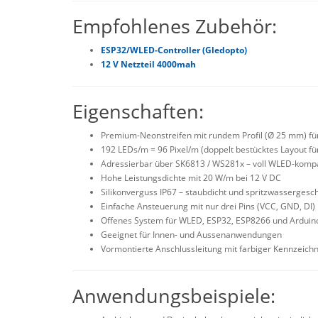
Empfohlenes Zubeh
ör:
ESP32/WLED-Controller (
Gledopto
)
12 V Netzteil 4000mah
Eigenschaften:
Premium-Neonstreifen mit rundem Profil (Ø 25 mm) für
192 LEDs/m = 96 Pixel/m (doppelt bestücktes Layout 
Adressierbar über SK6813 / WS281x
– voll WLED-kompa
Hohe Leistungsdichte mit 20 W/m bei 12 V DC
Silikonverguss
IP67 – staubdicht und spritzwassergesc
Einfache Ansteuerung mit nur drei Pins (VCC, GND, DI)
Offenes System für WLED, ESP32, ESP8266 und Arduin
Geeignet für Innen- und Aussenanwendungen
Vormontierte Anschlussleitung mit farbiger Kennzeichn
Anwendungsbeispiele: