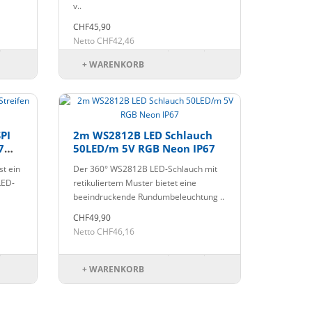
v..
CHF45,90
Netto CHF42,46
+ WARENKORB
PI
2m WS2812B LED Schlauch
7
50LED/m 5V RGB Neon IP67
t ein
Der 360° WS2812B LED-Schlauch mit
LED-
retikuliertem Muster bietet eine
beeindruckende Rundumbeleuchtung ..
CHF49,90
Netto CHF46,16
+ WARENKORB