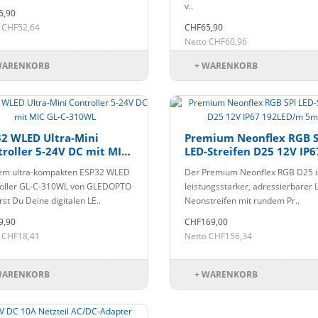
v..
6,90
 CHF52,64
CHF65,90
Netto CHF60,96
WARENKORB
+ WARENKORB
32 WLED Ultra-Mini
Premium Neonflex RGB S
roller 5-24V DC mit MIC
LED-Streifen D25 12V IP6
C-310WL
192LED/m 5m
em ultra-kompakten ESP32 WLED
Der Premium Neonflex RGB D25 is
oller GL-C-310WL von GLEDOPTO
leistungsstarker, adressierbarer 
rst Du Deine digitalen LE..
Neonstreifen mit rundem Pr..
9,90
CHF169,00
 CHF18,41
Netto CHF156,34
WARENKORB
+ WARENKORB