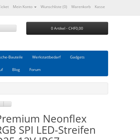
Ticket
Mein Konto
Wunschliste (0)
Warenkorb
Kasse
0 Artikel - CHF0,00
che-Bauteile
Werkstattbedarf
Gadgets
uf
Blog
Forum
Premium Neonflex
RGB SPI LED-Streifen