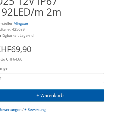
D25 12V IP67
192LED/m 2m
rsteller
Mingxue
tikelnr. 425089
rfügbarkeit Lagernd
CHF69,90
tto CHF64,66
enge
+ Warenkorb
Bewertungen
/
+ Bewertung