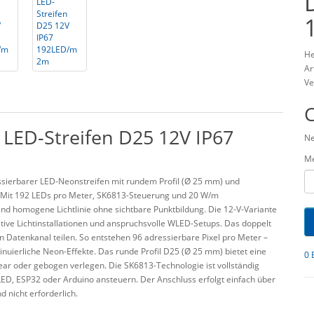
He
Ar
Ve
LED-Streifen D25 12V IP67
Ne
M
essierbarer LED-Neonstreifen mit rundem Profil (Ø 25 mm) und
). Mit 192 LEDs pro Meter, SK6813-Steuerung und 20 W/m
d homogene Lichtlinie ohne sichtbare Punktbildung. Die 12-V-Variante
eative Lichtinstallationen und anspruchsvolle WLED-Setups.
Das doppelt
en Datenkanal teilen. So entstehen 96 adressierbare Pixel pro Meter
–
ntinuierliche Neon-Effekte.
Das runde Profil D25 (Ø 25 mm) bietet eine
0 
ear oder gebogen verlegen. Die SK6813-Technologie ist vollständig
WLED, ESP32 oder Arduino ansteuern.
Der Anschluss erfolgt einfach über
d nicht erforderlich.