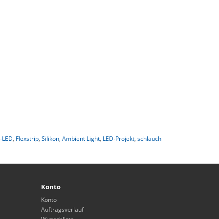
-LED
,
Flexstrip
,
Silikon
,
Ambient Light
,
LED-Projekt
,
schlauch
Konto
Konto
Auftragsverlauf