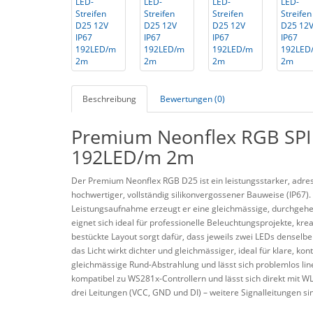
Beschreibung
Bewertungen (0)
Premium Neonflex RGB SPI 
192LED/m 2m
Der Premium
Neonflex
RGB D25 ist ein leistungsstarker, adr
hochwertiger, vollständig silikonvergossener Bauweise (IP67
Leistungsaufnahme erzeugt er eine gleichmässige, durchgehen
eignet sich ideal für professionelle Beleuchtungsprojekte, kr
bestückte Layout sorgt dafür, dass jeweils zwei LEDs denselb
das Licht wirkt dichter und gleichm
ässiger, ideal für klare, ko
gleichmässige Rund-Abstrahlung und lässt sich problemlos lin
kompatibel zu WS281x-Controllern und lässt sich direkt mit 
drei Leitungen (VCC, GND und DI)
– weitere Signalleitungen sin