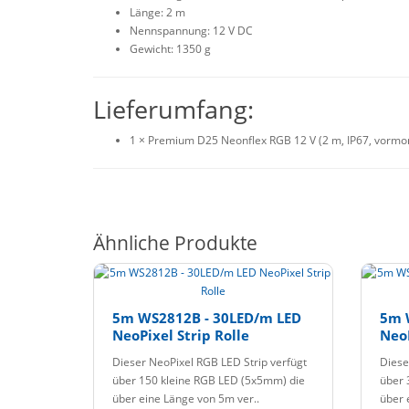
Länge: 2 m
Nennspannung: 12 V DC
Gewicht: 1350 g
Lieferumfang:
1 × Premium D25
Neonflex
RGB 12 V (2 m, IP67, vormo
Ähnliche Produkte
5m WS2812B - 30LED/m LED
5m 
NeoPixel Strip Rolle
NeoP
Dieser NeoPixel RGB LED Strip verfügt
Diese
über 150 kleine RGB LED (5x5mm) die
über 
über eine Länge von 5m ver..
über 