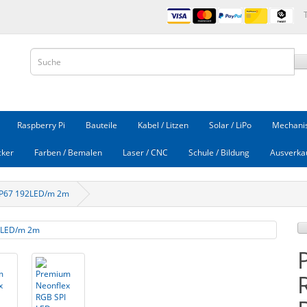
Raspberry Pi
Bauteile
Kabel / Litzen
Solar / LiPo
Mechanis
cker
Farben / Bemalen
Laser / CNC
Schule / Bildung
Ausverka
 IP67 192LED/m 2m