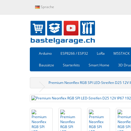
Sprache
Arduino
ESP8266 / ESP32
LoRa
M5STACK
Bausätze
Starterkits
Smart Home
3D Dru
Premium Neonflex RGB SPI LED-Streifen D25 12V