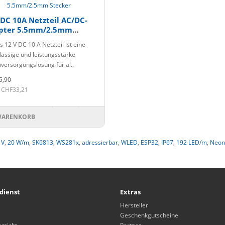
DC 10A Netzteil AC/DC-
pter 5.5mm/2.5mm
cker
s 12 V DC 10 A Netzteil ist eine
lässige und leistungsstarke
versorgungslösung für al..
5,90
 CHF33,21
WARENKORB
 V
,
20 W/m
,
SK6813
,
WS281x
,
adressierbar
,
WLED
,
ESP32
,
IP67
,
192 LED/m
,
Neon
dienst
Extras
Hersteller
Geschenkgutscheine