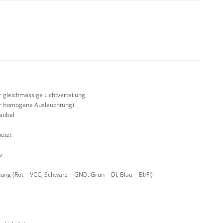
 gleichmässige Lichtverteilung
für homogene Ausleuchtung)
tibel
h
ützt
o
ung (Rot = VCC, Schwarz = GND, Grün = DI, Blau = BI/FI)