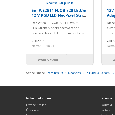
5m WS2811 FCOB 720 LED/m
12V 
12 V RGB LED NeoPixel Strip
Ada
Rolle
Ste
Der WS2811 FCOB 720 LED/m RGB
Diese
LED-Streifen ist ein hochwertiger
zuver
adressierbarer LED-Strip mit extrem ..
Strom
CHF52,90
CHF3
Netto CHF48,94
Netto
+ WARENKORB
+ 
Schnellsuche
Premium
,
RGB
,
Neonflex
,
D25 rund Ø 25 mm
,
12
Informationen
Kunden
Offene Stellen
Kontakt
Über uns
Retouren