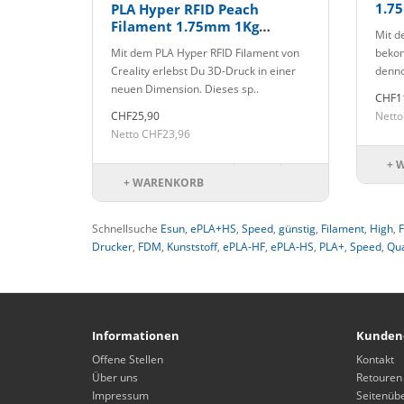
1.7
PLA Hyper RFID Peach
Filament 1.75mm 1Kg
Mit d
Creality
Mit dem PLA Hyper RFID Filament von
bekom
Creality erlebst Du 3D-Druck in einer
denno
neuen Dimension. Dieses sp..
CHF1
CHF25,90
Netto
Netto CHF23,96
+ 
+ WARENKORB
Schnellsuche
Esun
,
ePLA+HS
,
Speed
,
günstig
,
Filament
,
High
,
Drucker
,
FDM
,
Kunststoff
,
ePLA-HF
,
ePLA-HS
,
PLA+
,
Speed
,
Qua
Informationen
Kunden
Offene Stellen
Kontakt
Über uns
Retouren
Impressum
Seitenübe