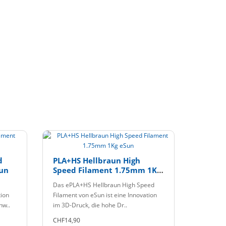
d
PLA+HS Hellbraun High
un
Speed Filament 1.75mm 1Kg
eSun
Das ePLA+HS Hellbraun High Speed
tion
Filament von eSun ist eine Innovation
hw..
im 3D-Druck, die hohe Dr..
CHF14,90