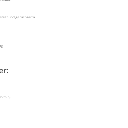
stellt und geruchsarm.
ng
er:
m/min)