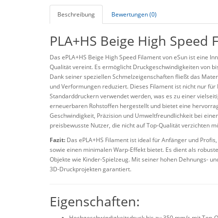
Beschreibung
Bewertungen (0)
PLA+HS Beige High Speed 
Das ePLA+HS Beige High Speed Filament von eSun ist eine Inn
Qualität vereint. Es ermöglicht Druckgeschwindigkeiten von b
Dank seiner speziellen Schmelzeigenschaften fließt das Materi
und Verformungen reduziert. Dieses Filament ist nicht nur fü
Standarddruckern verwendet werden, was es zu einer vielseiti
erneuerbaren Rohstoffen hergestellt und bietet eine hervorr
Geschwindigkeit, Präzision und Umweltfreundlichkeit bei einem
preisbewusste Nutzer, die nicht auf Top-Qualität verzichten m
Fazit:
Das ePLA+HS Filament ist ideal für Anfänger und Profis,
sowie einen minimalen Warp-Effekt bietet. Es dient als robust
Objekte wie Kinder-Spielzeug. Mit seiner hohen Dehnungs- und 
3D-Druckprojekten garantiert.
Eigenschaften:
Hochgeschwindigkeitsdruck bis zu 350 mm/s mit Top-Qu