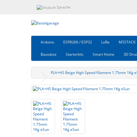
Sprache
Arduino
ESP8266 / ESP32
LoRa
M5STACK
Bausätze
Starterkits
Smart Home
3D Dru
PLA+HS Beige High Speed Filament 1.75mm 1Kg 