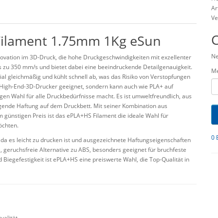
Ar
Ve
Filament 1.75mm 1Kg eSun
Ne
ovation im 3D-Druck, die hohe Druckgeschwindigkeiten mit exzellenter
is zu 350 mm/s und bietet dabei eine beeindruckende Detailgenauigkeit.
M
al gleichmäßig und kühlt schnell ab, was das Risiko von Verstopfungen
r High-End-3D-Drucker geeignet, sondern kann auch wie PLA+ auf
gen Wahl für alle Druckbedürfnisse macht. Es ist umweltfreundlich, aus
agende Haftung auf dem Druckbett. Mit seiner Kombination aus
 günstigen Preis ist das ePLA+HS Filament die ideale Wahl für
öchten.
0 
 da es leicht zu drucken ist und ausgezeichnete Haftungseigenschaften
e, geruchsfreie Alternative zu ABS, besonders geeignet für bruchfeste
Biegefestigkeit ist ePLA+HS eine preiswerte Wahl, die Top-Qualität in
alität.