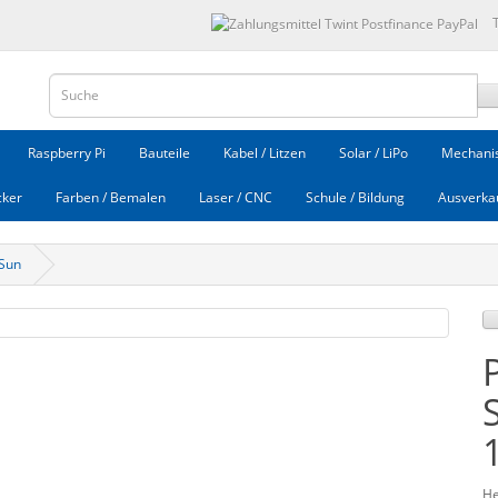
Raspberry Pi
Bauteile
Kabel / Litzen
Solar / LiPo
Mechanis
cker
Farben / Bemalen
Laser / CNC
Schule / Bildung
Ausverka
eSun
He