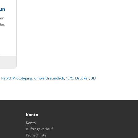
un
gen
das
,
Rapid
,
Prototyping
,
umweltfreundlich
,
1.75
,
Drucker
,
3D
Konto
Konto
Auftragsverlauf
Wunschliste