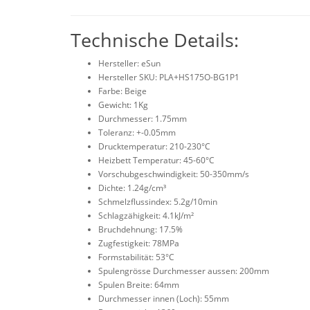
Technische Details:
Hersteller: eSun
Hersteller SKU: PLA+HS175O-BG1P1
Farbe: Beige
Gewicht: 1Kg
Durchmesser: 1.75mm
Toleranz: +-0.05mm
Drucktemperatur: 210-230°C
Heizbett Temperatur: 45-60°C
Vorschubgeschwindigkeit: 50-350mm/s
Dichte: 1.24g/cm³
Schmelzflussindex: 5.2g/10min
Schlagzähigkeit: 4.1kJ/m²
Bruchdehnung: 17.5%
Zugfestigkeit: 78MPa
Formstabilität: 53°C
Spulengrösse Durchmesser aussen: 200mm
Spulen Breite: 64mm
Durchmesser innen (Loch): 55mm