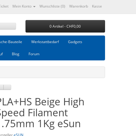
Ticket
Mein Konto
Wunschliste (0)
Warenkorb
Kasse
0 Artikel - CHF0,00
che-Bauteile
Werkstattbedarf
Gadgets
uf
Blog
Forum
PLA+HS Beige High
Speed Filament
1.75mm 1Kg eSun
rsteller
eSUN