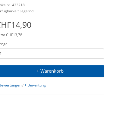
tikelnr. 423218
rfügbarkeit Lagernd
CHF14,90
tto CHF13,78
enge
+ Warenkorb
Bewertungen
/
+ Bewertung