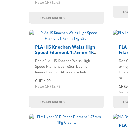
Netto CHF15,63
+ 
+ WARENKORB
PLA+HS Knochen Weiss High
PLA
Speed Filament 1.75mm 1Kg
Fil
eSun
Crea
Das ePLA+HS Knochen Weiss High
Das C
Speed Filament von eSun ist eine
ermög
Innovation im 3D-Druck, die hoh..
Druck
m..
CHF14,90
Netto CHF13,78
CHF2
Netto
+ WARENKORB
+ 
PLA 