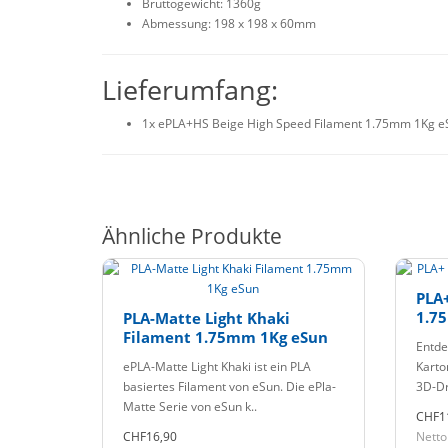
Bruttogewicht: 1360g
Abmessung: 198 x 198 x 60mm
Lieferumfang:
1x ePLA+HS Beige High Speed Filament 1.75mm 1Kg e
Ähnliche Produkte
PLA+
1.7
PLA-Matte Light Khaki
Filament 1.75mm 1Kg eSun
Entde
ePLA-Matte Light Khaki ist ein PLA
Karton
basiertes Filament von eSun. Die ePla-
3D-Dr
Matte Serie von eSun k..
CHF1
CHF16,90
Netto