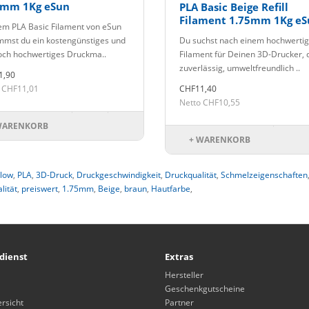
5mm 1Kg eSun
PLA Basic Beige Refill
Filament 1.75mm 1Kg eS
em PLA Basic Filament von eSun
mst du ein kostengünstiges und
Du suchst nach einem hochwerti
ch hochwertiges Druckma..
Filament für Deinen 3D-Drucker, 
zuverlässig, umweltfreundlich ..
1,90
 CHF11,01
CHF11,40
Netto CHF10,55
WARENKORB
+ WARENKORB
Flow
,
PLA
,
3D-Druck
,
Druckgeschwindigkeit
,
Druckqualität
,
Schmelzeigenschaften
lität
,
preiswert
,
1.75mm
,
Beige
,
braun
,
Hautfarbe
,
dienst
Extras
Hersteller
Geschenkgutscheine
rsicht
Partner