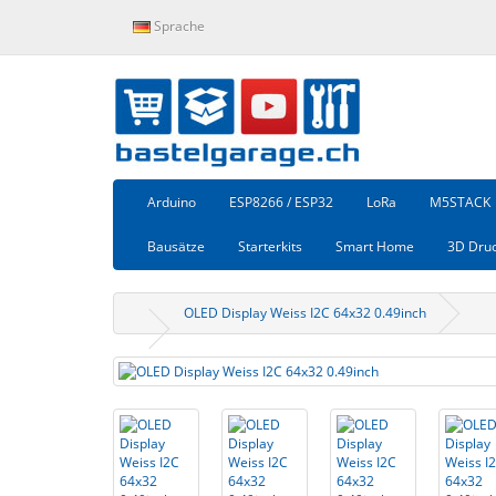
Sprache
Arduino
ESP8266 / ESP32
LoRa
M5STACK
Bausätze
Starterkits
Smart Home
3D Dru
OLED Display Weiss I2C 64x32 0.49inch