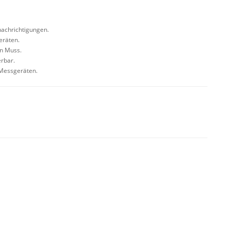
nachrichtigungen.
eräten.
in Muss.
erbar.
Messgeräten.