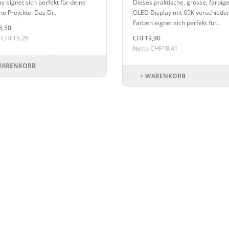
y eignet sich perfekt für deine
Dieses praktische, grosse, farbig
no Projekte. Das Di..
OLED Display mit 65K verschiede
Farben eignet sich perfekt für..
6,50
 CHF15,26
CHF19,90
Netto CHF18,41
WARENKORB
+ WARENKORB