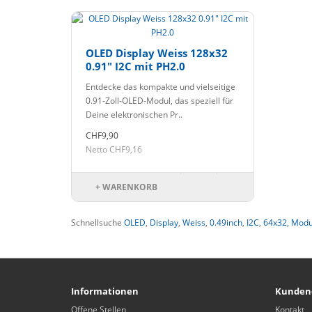
OLED Display Weiss 128x32
0.91" I2C mit PH2.0
Entdecke das kompakte und vielseitige
0.91-Zoll-OLED-Modul, das speziell für
Deine elektronischen Pr..
CHF9,90
Netto CHF9,16
+ WARENKORB
Schnellsuche
OLED
,
Display
,
Weiss
,
0.49inch
,
I2C
,
64x32
,
Modu
Informationen
Kunden
Offene Stellen
Kontakt