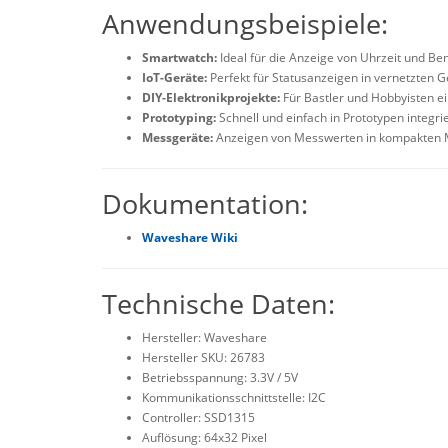
Anwendungsbeispiele:
Smartwatch:
Ideal für die Anzeige von Uhrzeit und Be
IoT-Geräte:
Perfekt für Statusanzeigen in vernetzten G
DIY-Elektronikprojekte:
Für Bastler und Hobbyisten e
Prototyping:
Schnell und einfach in Prototypen integri
Messgeräte:
Anzeigen von Messwerten in kompakten 
Dokumentation:
Waveshare Wiki
Technische Daten:
Hersteller: Waveshare
Hersteller SKU: 26783
Betriebsspannung: 3.3V / 5V
Kommunikationsschnittstelle: I2C
Controller: SSD1315
Auflösung: 64x32 Pixel