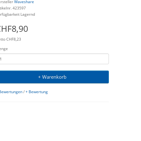
rsteller
Waveshare
tikelnr. 423597
rfügbarkeit Lagernd
CHF8,90
tto CHF8,23
enge
+ Warenkorb
Bewertungen
/
+ Bewertung