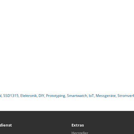
l
,
SSD1315
,
Elektronik
,
DIY
,
Prototyping
,
Smartwatch
,
IoT
,
Messgeräte
,
Stromver
dienst
Extras
Hersteller