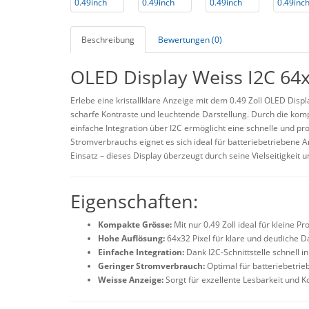
Beschreibung
Bewertungen (0)
OLED Display Weiss I2C 64x
Erlebe eine kristallklare Anzeige mit dem 0.49 Zoll OLED Displ
scharfe Kontraste und leuchtende Darstellung. Durch die kompa
einfache Integration über I2C ermöglicht eine schnelle und p
Stromverbrauchs eignet es sich ideal für batteriebetriebene 
Einsatz – dieses Display überzeugt durch seine Vielseitigkeit u
Eigenschaften:
Kompakte Grösse:
Mit nur 0.49 Zoll ideal für kleine Pro
Hohe Auflösung:
64x32 Pixel für klare und deutliche D
Einfache Integration:
Dank I2C-Schnittstelle schnell i
Geringer Stromverbrauch:
Optimal für batteriebetr
Weisse Anzeige:
Sorgt für exzellente Lesbarkeit und K