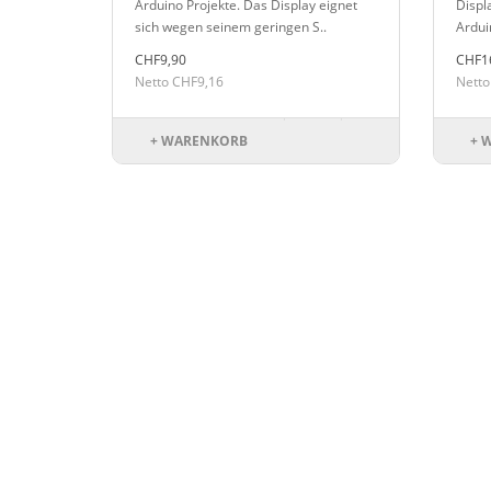
Arduino Projekte. Das Display eignet
Displa
sich wegen seinem geringen S..
Ardui
CHF9,90
CHF1
Netto CHF9,16
Netto
+ WARENKORB
+ 