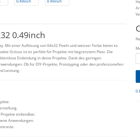
He
Ar
Ve
32 0.49inch
Ne
ay. Mit einer Auflösung von 64x32 Pixeln und weisser Farbe bietet es
M
kte Grösse ist es perfekt für Projekte mit begrenztem Platz. Die
roblemlose Einbindung in deine Projekte. Dank des geringen
Anwendungen. Ob für DIY-Projekte, Prototyping oder den professionellen
nd Leistung.
0 
jekte.
arstellung.
n Projekte einbindbar.
iebene Anwendungen.
ontraste.