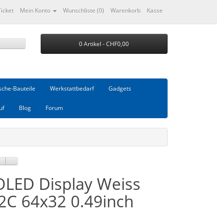
Ticket
Mein Konto
Wunschliste (0)
Warenkorb
Kasse
0 Artikel - CHF0,00
che-Bauteile
Werkstattbedarf
Gadgets
uf
Blog
Forum
OLED Display Weiss
I2C 64x32 0.49inch