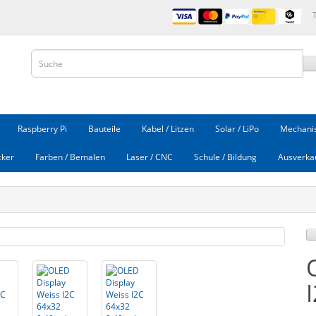
Raspberry Pi
Bauteile
Kabel / Litzen
Solar / LiPo
Mechanis
cker
Farben / Bemalen
Laser / CNC
Schule / Bildung
Ausverka