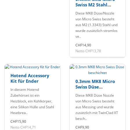
Swiss M2 Stahl
gehärtete Düse
Diese MK8 Düse/Nozzle
beschichtet
von Micro Swiss besteht
aus M2 (1.3343) Stahl und
wurde zusätzlich stromlos
ve..
CHF14,90
Netto CHF13,78
Hotend Accessory
Kit für Ender
0.3mm MK8 Micro
Swiss Düse
In diesem Hotend
beschichtet
Zubehörset ist ein
Diese MK8 Düse Nozzle
Heizblock, ein Kühlkörper,
von Micro Swiss besteht
eine Silikon Hülle und Stahl
aus Messing und wurde
Heatbrea..
zusätzlich mit TwinClad XT
besch..
CHF15,90
Netto CHF14,71
CHF9,90