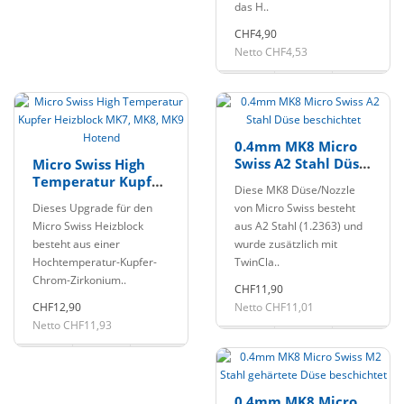
das H..
CHF4,90
Netto CHF4,53
0.4mm MK8 Micro
Swiss A2 Stahl Düse
Micro Swiss High
beschichtet
Temperatur Kupfer
Diese MK8 Düse/Nozzle
Heizblock MK7,
Dieses Upgrade für den
von Micro Swiss besteht
MK8, MK9 Hotend
Micro Swiss Heizblock
aus A2 Stahl (1.2363) und
besteht aus einer
wurde zusätzlich mit
Hochtemperatur-Kupfer-
TwinCla..
Chrom-Zirkonium..
CHF11,90
CHF12,90
Netto CHF11,01
Netto CHF11,93
0.4mm MK8 Micro