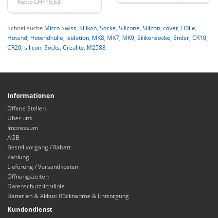
Netto CHF15,63
Schnellsuche
Micro Swiss
,
Silikon
,
Socke
,
Silicone
,
Silicon
,
cover
,
Hülle
,
Hotend
,
Hotendhülle
,
Isolation
,
MK8
,
MK7
,
MK9
,
Silikonsocke
,
Ender
,
CR10
,
CR20
,
silicon
,
Socks
,
Creality
,
M2588
Informationen
Offene Stellen
Über uns
Impressum
AGB
Bestellvorgang / Rabatt
Zahlung
Lieferung / Versandkosten
Öffnungszeiten
Datenschutzrichtlinie
Batterien & Akkus: Rücknahme & Entsorgung
Kundendienst