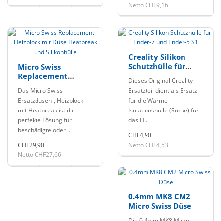
Netto CHF9,16
Creality Silikon
Schutzhülle für
Micro Swiss
Ender-7 und Ender-
Replacement
Dieses Original Creality
5 S1
Heizblock mit Düse
Das Micro Swiss
Ersatzteil dient als Ersatz
Heatbreak und
Ersatzdüsen-, Heizblock-
für die Wärme-
Silikonhülle
mit Heatbreak ist die
Isolationshülle (Socke) für
perfekte Lösung für
das H..
beschädigte oder ..
CHF4,90
CHF29,90
Netto CHF4,53
Netto CHF27,66
0.4mm MK8 CM2
Micro Swiss Düse
Die 0.4mm MK8 Micro