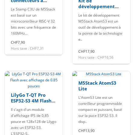
connecteurs à
Kit de
broches
développement
Le Stamp C3U de M5Stack
M5Stack AtomS3
est basé sur un
Le kit de développement
avec écran couleur
microcontrôleur RISC-V 32
M5Stack AtomS3 est un
de 0,85 pouces
bits avec une fréquence de
outil de développement à
160MHz...
la pointe de la technologie
e..
CHF7,90
Hors taxe : CHF7,31
CHF17,90
Hors taxe : CHF16,56
M5Stack AtomS3
Lite
LilyGo T-QT Pro
L'AtomS3 Lite est un
ESP32-S3 4M Flash
contrôleur programmable
avec affichage de
Il s'agit d'un module
compact et puissant, basé
0.85 pouces
d'affichage IPS de 0,85
sur la puce ESP32-S3. Il
pouce et 128x128 de Lilygo
disp..
avec un ESP32-S3.
CHF13,90
L'ESP32-S..