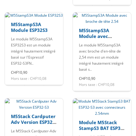
M5StampS3A
Module ESP32S3
M5StampS3A
Module avec
Le module M5StampS3A
broche de tête 2.54
ESP32S3 est un module
Le module M5StampS3A
intégré hautement intégré
avec broche d'en-tête de
basé sur l'Espressif
2,54 mm est un module
ESP32‑S3FN..
intégré hautement intégré
basé s..
CHF10,90
Hors taxe : CHF10,08
CHF10,90
Hors taxe : CHF10,08
M5Stack Cardputer
Adv Version ESP32-
Module M5Stack
S3
StampS3 BAT ESP32-
Le M5Stack Cardputer-Adv
S3 avec