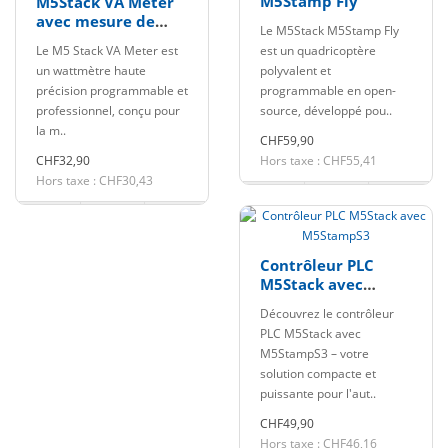
M5Stamp Fly
M5Stack VA Meter
avec mesure de
Le M5Stack M5Stamp Fly
tension et de
Le M5 Stack VA Meter est
est un quadricoptère
courant
un wattmètre haute
polyvalent et
précision programmable et
programmable en open-
professionnel, conçu pour
source, développé pou..
la m..
CHF59,90
CHF32,90
Hors taxe : CHF55,41
Hors taxe : CHF30,43
Contrôleur PLC
M5Stack avec
M5StampS3
Découvrez le contrôleur
PLC M5Stack avec
M5StampS3 – votre
solution compacte et
puissante pour l'aut..
CHF49,90
Hors taxe : CHF46,16