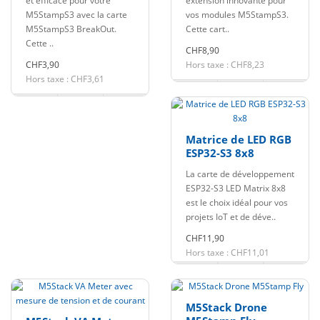
et efficace pour votre
extension innovante pour
M5StampS3 avec la carte
vos modules M5StampS3.
M5StampS3 BreakOut.
Cette cart..
Cette ..
CHF8,90
CHF3,90
Hors taxe : CHF8,23
Hors taxe : CHF3,61
Matrice de LED RGB
ESP32-S3 8x8
La carte de développement
ESP32-S3 LED Matrix 8x8
est le choix idéal pour vos
projets IoT et de déve..
CHF11,90
Hors taxe : CHF11,01
M5Stack Drone