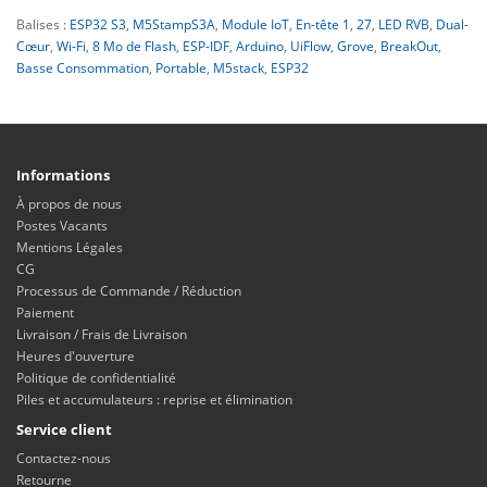
Balises :
ESP32 S3
,
M5StampS3A
,
Module IoT
,
En-tête 1
,
27
,
LED RVB
,
Dual-
Cœur
,
Wi-Fi
,
8 Mo de Flash
,
ESP-IDF
,
Arduino
,
UiFlow
,
Grove
,
BreakOut
,
Basse Consommation
,
Portable
,
M5stack
,
ESP32
Informations
À propos de nous
Postes Vacants
Mentions Légales
CG
Processus de Commande / Réduction
Paiement
Livraison / Frais de Livraison
Heures d'ouverture
Politique de confidentialité
Piles et accumulateurs : reprise et élimination
Service client
Contactez-nous
Retourne