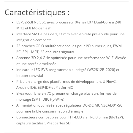
Caractéristiques :
ESP32‑S3FN8 SoC avec processeur Xtensa LX7 Dual-Core à 240
MHz et 8 Mo de flash
Interface SMT à pas de 1,27 mm avec en-tête pré-soudé pour une
intégration compacte
23 broches GPIO multifonctionnelles pour I/O numériques, PWM,
I²C, SPI, UART, I²S et autres signaux
Antenne 3D 2,4 GHz optimisée pour une performance Wi-Fi élevée
et une portée améliorée
Indicateur LED RVB programmable intégré (WS2812B‑2020) et
bouton convivial
Prise en charge des plateformes de développement UiFlow2,
Arduino IDE, ESP‑IDF et PlatformIO
Breakout riche en I/O prenant en charge plusieurs formes de
montage (SMT, DIP, Fly-Wire)
Alimentation optimisée avec régulateur DC‑DC MUN3CAD01‑SC
pour une faible consommation d'énergie
Connecteurs compatibles pour TFT‑LCD via FPC 0,5 mm (8P/12P),
capteurs tactiles SPI et cartes SD