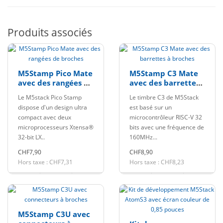
Produits associés
M5Stamp Pico Mate
M5Stamp C3 Mate
avec des rangées de
avec des barrettes
broches
à broches
Le M5stack Pico Stamp
Le timbre C3 de M5Stack
dispose d'un design ultra
est basé sur un
compact avec deux
microcontrôleur RISC-V 32
microprocesseurs Xtensa®
bits avec une fréquence de
32-bit LX..
160MHz...
CHF7,90
CHF8,90
Hors taxe : CHF7,31
Hors taxe : CHF8,23
M5Stamp C3U avec