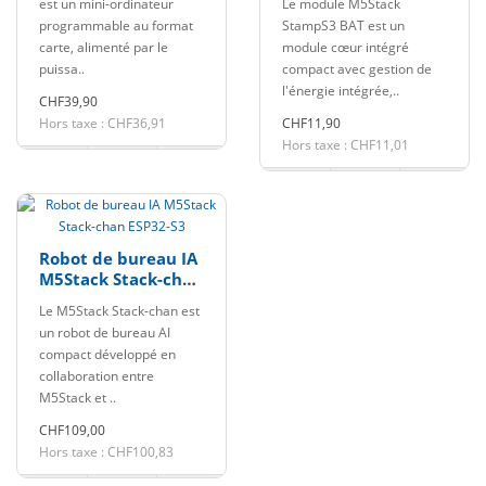
est un mini-ordinateur
Le module M5Stack
connecteurs
programmable au format
StampS3 BAT est un
2.54mm
carte, alimenté par le
module cœur intégré
puissa..
compact avec gestion de
l'énergie intégrée,..
CHF39,90
Hors taxe : CHF36,91
CHF11,90
Hors taxe : CHF11,01
Robot de bureau IA
M5Stack Stack-chan
ESP32-S3
Le M5Stack Stack-chan est
un robot de bureau AI
compact développé en
collaboration entre
M5Stack et ..
CHF109,00
Hors taxe : CHF100,83