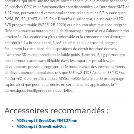
optimisée qui offre une meilleure portée sans fil que le modèle précédent.
23 broches GPIO multifonctionnelles sont disponibles via l'interface SMT de
1,27 mm, permettant diverses applications telles que les E/S numériques,
PWM, I²C, SPI, UART ou I²S. Pour l'interface utilisateur, un indicateur LED
RVB programmable (WS2812B‑2020) et un bouton physique sont intégrés.
Grâce au nouveau bouton tactile de démarrage repensé et à l'alimentation
améliorée, l'utilisation est plus confortable et la consommation d'énergie
est réduite. La broche est déjà pré-soudée, ce qui permet d'intégrer
facilement la carte dans des dispositions de circuit imprimé denses.
L'antenne 3D exceptionnelle et le faible poids d'environ 3,1 g permettent
une communication sans fil fiable dans les appareils portables. Les
développeurs peuvent programmer le module avec des environnements
de développement populaires tels que UiFlow2, l'IDE Arduino, ESP‑IDF ou
PlatformIO. Cela rend le module M5StampS3A idéal pour le prototypage
rapide ainsi que pour les produits en série dans les applications IoT
domestiques intelligentes et industrielles.
Accessoires recommandés :
M5StampS3 BreakOut PIN1.27mm
M5StampS3 GroveBreakOut