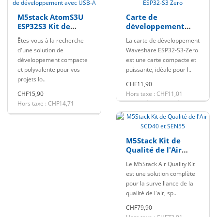
M5stack AtomS3U
Carte de
ESP32S3 Kit de
développement
développement
ESP32-S3 Zero
Êtes-vous à la recherche
La carte de développement
avec USB-A
d'une solution de
Waveshare ESP32-S3-Zero
développement compacte
est une carte compacte et
et polyvalente pour vos
puissante, idéale pour l..
projets Io..
CHF11,90
CHF15,90
Hors taxe : CHF11,01
Hors taxe : CHF14,71
M5Stack Kit de
Qualité de l'Air
SCD40 et SEN55
Le M5Stack Air Quality Kit
est une solution complète
pour la surveillance de la
qualité de l'air, sp..
CHF79,90