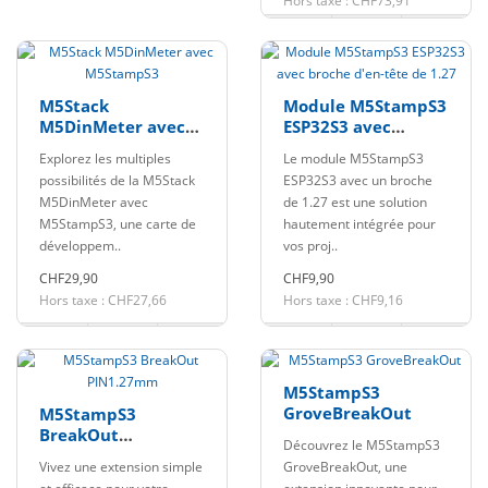
Hors taxe : CHF73,91
M5Stack
Module M5StampS3
M5DinMeter avec
ESP32S3 avec
M5StampS3
broche d'en-tête de
Explorez les multiples
Le module M5StampS3
1.27
possibilités de la M5Stack
ESP32S3 avec un broche
M5DinMeter avec
de 1.27 est une solution
M5StampS3, une carte de
hautement intégrée pour
développem..
vos proj..
CHF29,90
CHF9,90
Hors taxe : CHF27,66
Hors taxe : CHF9,16
M5StampS3
GroveBreakOut
M5StampS3
BreakOut
Découvrez le M5StampS3
PIN1.27mm
Vivez une extension simple
GroveBreakOut, une