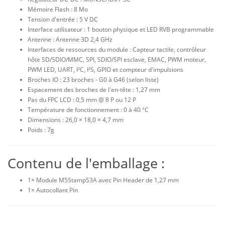
Mémoire Flash : 8 Mo
Tension d'entrée : 5 V DC
Interface utilisateur : 1 bouton physique et LED RVB programmable
Antenne : Antenne 3D 2,4 GHz
Interfaces de ressources du module : Capteur tactile, contrôleur
hôte SD/SDIO/MMC, SPI, SDIO/SPI esclave, EMAC, PWM moteur,
PWM LED, UART, I²C, I²S, GPIO et compteur d'impulsions
Broches IO : 23 broches - G0 à G46 (selon liste)
Espacement des broches de l'en-tête : 1,27 mm
Pas du FPC LCD : 0,5 mm @ 8 P ou 12 P
Température de fonctionnement : 0 à 40 °C
Dimensions : 26,0 × 18,0 × 4,7 mm
Poids : 7g
Contenu de l'emballage :
1× Module M5StampS3A avec Pin Header de 1,27 mm
1× Autocollant Pin