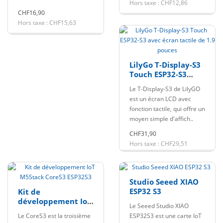
Hors taxe : CHF12,86
CHF16,90
Hors taxe : CHF15,63
LilyGo T-Display-S3
Touch ESP32-S3
avec écran tactile
Le T-Display-S3 de LilyGO
de 1.9 pouces
est un écran LCD avec
fonction tactile, qui offre un
moyen simple d'affich..
CHF31,90
Hors taxe : CHF29,51
Studio Seeed XIAO
ESP32 S3
Kit de
développement IoT
Le Seeed Studio XIAO
M5Stack CoreS3
Le CoreS3 est la troisième
ESP32S3 est une carte IoT
ESP32S3