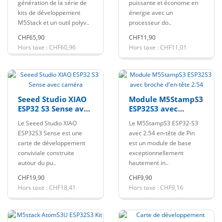
génération de la série de
puissante et économe en
kits de développement
énergie avec un
M5Stack et un outil polyv..
processeur do..
CHF65,90
CHF11,90
Hors taxe : CHF60,96
Hors taxe : CHF11,01
Seeed Studio XIAO
Module M5StampS3
ESP32 S3 Sense avec
ESP32S3 avec
caméra
broche d'en-tête
Le Seeed Studio XIAO
Le M5StampS3 ESP32-S3
2.54
ESP32S3 Sense est une
avec 2.54 en-tête de Pin
carte de développement
est un module de base
conviviale construite
exceptionnellement
autour du pu..
hautement in..
CHF19,90
CHF9,90
Hors taxe : CHF18,41
Hors taxe : CHF9,16