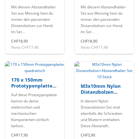
Abstandhalter
Abstandhalter
Mit diesem Abstandhalter
Mit diesem Abstandhalter-
Messing 120 Stück
Messing 320 Stück
Set aus Messing hast du
Set aus Messing hast du
immer den passenden
immer den passenden
Distanzbolzen zur Hand.
Distanzbolzen zur Hand.
Im Set ..
Im Set ..
CHF18,90
CHF18,90
Netto CHF17,48
Netto CHF17,48
170 x 150mm
Prototypenplatte
M3x10mm Nylon
quadratisch
Distanzbolzen
Auf diese Prototypenplatte
Abstandhalter Set
kannst du deine
In diesem Nylon
10 Stück
elektrischen und
Distanzbolzen Set sind
mechanischen
ebenfalls die Schrauben
Komponenten einfach
und Muttern enthalten.
befesti..
Diese Abstandh..
CHF17,90
CHF3,90