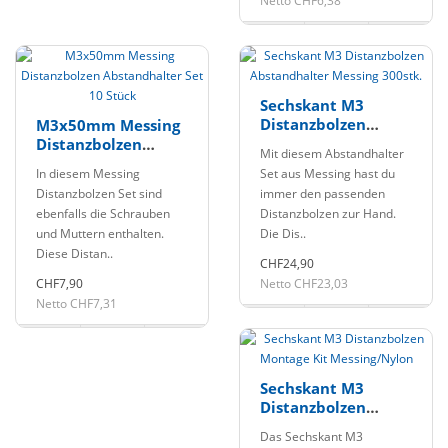
Netto CHF6,38
Sechskant M3
Distanzbolzen
M3x50mm Messing
Abstandhalter
Distanzbolzen
Mit diesem Abstandhalter
Messing 300stk.
Abstandhalter Set
In diesem Messing
Set aus Messing hast du
10 Stück
Distanzbolzen Set sind
immer den passenden
ebenfalls die Schrauben
Distanzbolzen zur Hand.
und Muttern enthalten.
Die Dis..
Diese Distan..
CHF24,90
CHF7,90
Netto CHF23,03
Netto CHF7,31
Sechskant M3
Distanzbolzen
Montage Kit
Das Sechskant M3
Messing/Nylon