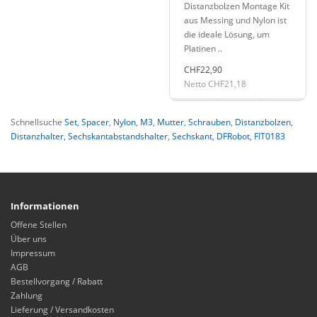
Distanzbolzen Montage Kit
aus Messing und Nylon ist
die ideale Lösung, um
Platinen ..
CHF22,90
Netto CHF21,18
Schnellsuche
Set
,
Spacer
,
Nylon
,
M3
,
Mutter
,
Schrauben
,
Distanzbolzen
,
Distanzhalter
,
Sechskantabstandshalter
,
Sechskant
,
DFRobot
,
FIT0183
Informationen
Offene Stellen
Über uns
Impressum
AGB
Bestellvorgang / Rabatt
Zahlung
Lieferung / Versandkosten