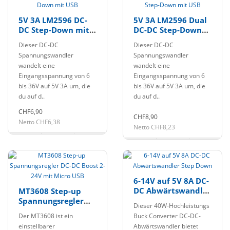
5V 3A LM2596 DC-
5V 3A LM2596 Dual
DC Step-Down mit
DC-DC Step-Down
USB
mit USB
Dieser DC-DC
Dieser DC-DC
Spannungswandler
Spannungswandler
wandelt eine
wandelt eine
Eingangsspannung von 6
Eingangsspannung von 6
bis 36V auf 5V 3A um, die
bis 36V auf 5V 3A um, die
du auf d..
du auf d..
CHF6,90
CHF8,90
Netto CHF6,38
Netto CHF8,23
6-14V auf 5V 8A DC-
DC Abwärtswandler
MT3608 Step-up
Step Down
Spannungsregler
Dieser 40W-Hochleistungs
DC-DC Boost 2-24V
Der MT3608 ist ein
Buck Converter DC-DC-
mit Micro USB
einstellbarer
Abwärtswandler bietet