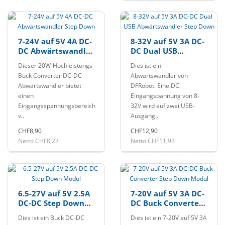
7-24V auf 5V 4A DC-
8-32V auf 5V 3A DC-
DC Abwärtswandler
DC Dual USB
Step Down
Abwärtswandler
Dieser 20W-Hochleistungs
Dies ist ein
Step Down
Buck Converter DC-DC-
Abwärtswandler von
Abwärtswandler bietet
DFRobot. Eine DC
einen
Eingangspannung von 8-
Eingangsspannungsbereich
32V wird auf zwei USB-
v..
Ausgäng..
CHF8,90
CHF12,90
Netto CHF8,23
Netto CHF11,93
6.5-27V auf 5V 2.5A
7-20V auf 5V 3A DC-
DC-DC Step Down
DC Buck Converter
Modul
Step Down Modul
Dies ist ein Buck DC-DC
Dies ist ein 7-20V auf 5V 3A