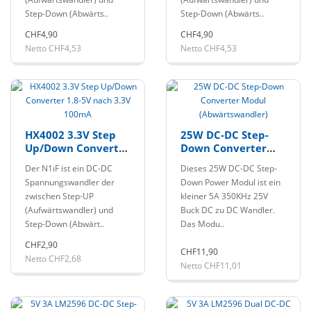
Step-Down (Abwärts..
Step-Down (Abwärts..
CHF4,90
CHF4,90
Netto CHF4,53
Netto CHF4,53
HX4002 3.3V Step
25W DC-DC Step-
Up/Down Converter
Down Converter
1.8-5V nach 3.3V
Modul
Der N1iF ist ein DC-DC
Dieses 25W DC-DC Step-
100mA
(Abwärtswandler)
Spannungswandler der
Down Power Modul ist ein
zwischen Step-UP
kleiner 5A 350KHz 25V
(Aufwärtswandler) und
Buck DC zu DC Wandler.
Step-Down (Abwärt..
Das Modu..
CHF2,90
CHF11,90
Netto CHF2,68
Netto CHF11,01