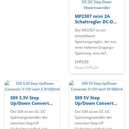
MP2307 mini 2A
Schaltregler DC-DC
Step-Down
Der MP2307 ist ein
Abwärtswandler
einstellbarer
Spannungsregler, der aus
einer höheren Eingangs-
Spannung, eine tief..
CHF3,50
Netto CHF3,24
S09 3.3V Step
S09 5V Step
Up/Down Converter
Up/Down Converter
3-15V nach 3.3V
3-15V nach 5V
Der S09 ist ein DC-DC
Der S09 ist ein DC-DC
600mA
600mA
Spannungswandler der
Spannungswandler der
zwischen Step-UP
zwischen Step-UP
(Aufwärtswandler) und
(Aufwärtswandler) und