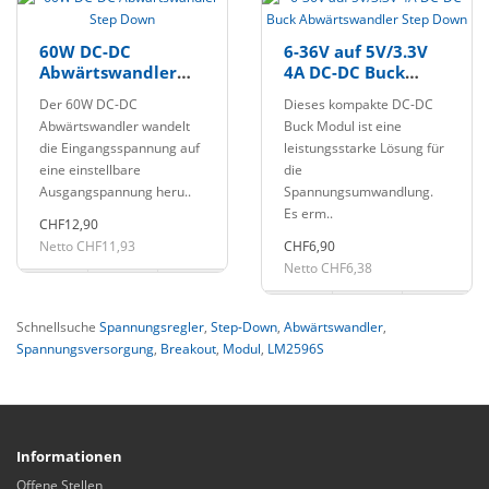
60W DC-DC
6-36V auf 5V/3.3V
Abwärtswandler
4A DC-DC Buck
Step Down
Abwärtswandler
Der 60W DC-DC
Dieses kompakte DC-DC
Step Down
Abwärtswandler wandelt
Buck Modul ist eine
die Eingangsspannung auf
leistungsstarke Lösung für
eine einstellbare
die
Ausgangspannung heru..
Spannungsumwandlung.
Es erm..
CHF12,90
Netto CHF11,93
CHF6,90
Netto CHF6,38
Schnellsuche
Spannungsregler
,
Step-Down
,
Abwärtswandler
,
Spannungsversorgung
,
Breakout
,
Modul
,
LM2596S
Informationen
Offene Stellen