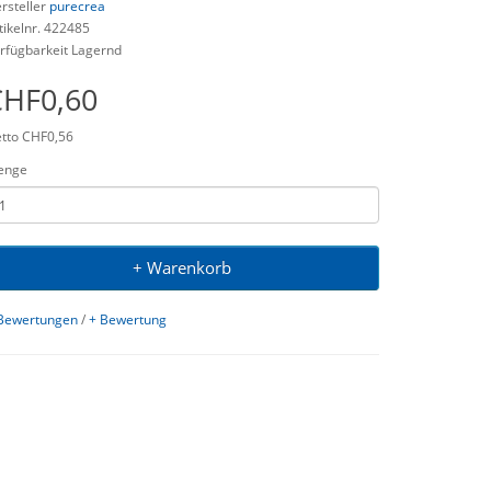
rsteller
purecrea
tikelnr. 422485
rfügbarkeit Lagernd
CHF0,60
tto CHF0,56
enge
+ Warenkorb
Bewertungen
/
+ Bewertung