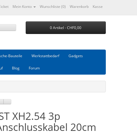
Ticket
Mein Konto
Wunschliste (0)
Warenkorb
Kasse
0 Artikel - CHF0,00
che-Bauteile
Werkstattbedarf
Gadgets
uf
Blog
Forum
JST XH2.54 3p
Anschlusskabel 20cm