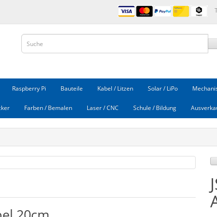
Raspberry Pi
Bauteile
Kabel / Litzen
Solar / LiPo
Mechanis
cker
Farben / Bemalen
Laser / CNC
Schule / Bildung
Ausverka
bel 20cm