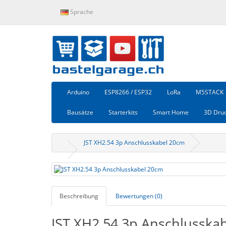
Sprache
Arduino
ESP8266 / ESP32
LoRa
M5STACK
Bausätze
Starterkits
Smart Home
3D Dru
JST XH2.54 3p Anschlusskabel 20cm
Beschreibung
Bewertungen (0)
JST XH2.54 3p Anschlusska