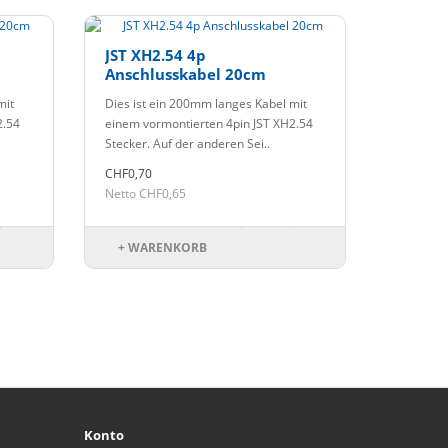
JST XH2.54 4p
Anschlusskabel 20cm
mit
Dies ist ein 200mm langes Kabel mit
2.54
einem vormontierten 4pin JST XH2.54
Stecker. Auf der anderen Sei..
CHF0,70
Netto CHF0,65
+ WARENKORB
Konto