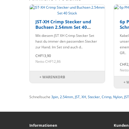
JST-XH Crimp Stecker und
6p P
Buchsen 2.54mm Set 40
Sch
Stück
Nem
Mit diesem JST XH Crimp Stecker Set
Kabel
hast du immer den passenden Stecker
unser
zur Hand. Im Set sind auch d..
einem
GR..
CHF13,90
Netto CHF12,86
CHF2
Netto
+ WARENKORB
+ 
Schnellsuche
3pin
,
2.54mm
,
JST
,
XH
,
Stecker
,
Crimp
,
Nylon
,
JS
Informationen
Kunden