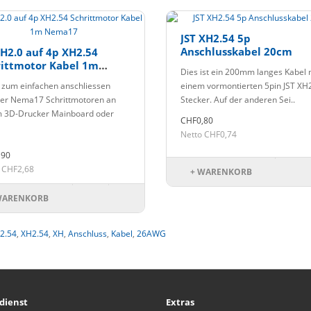
JST XH2.54 5p
Anschlusskabel 20cm
H2.0 auf 4p XH2.54
rittmotor Kabel 1m
Dies ist ein 200mm langes Kabel 
a17
 zum einfachen anschliessen
einem vormontierten 5pin JST XH
er Nema17 Schrittmotoren an
Stecker. Auf der anderen Sei..
 3D-Drucker Mainboard oder
CHF0,80
Netto CHF0,74
,90
 CHF2,68
+ WARENKORB
WARENKORB
T2.54
,
XH2.54
,
XH
,
Anschluss
,
Kabel
,
26AWG
dienst
Extras