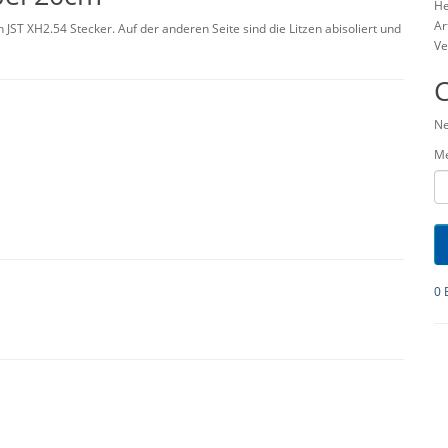
He
Ar
JST XH2.54 Stecker. Auf der anderen Seite sind die Litzen abisoliert und
Ve
Ne
M
0 