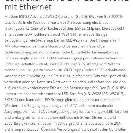
mit Ethernet
Mit dem ESP32 Advanced WLED Controller GL-C-616WL von GLEDOPTO
tauchst Du in die Welt der smarten LED-Beleuchtung ein. Dieser
leistungsstarke Controller basiert auf dem ESP32-Chip und bietet sowohl
einen Ethernet-Anschluss als auch WLAN für eine zuverlässige,
verzögerungsfreie Steuerung Deiner LED-Projekte. Dank integriertem
Mikrofon verwandeln sich Musik und Geräusche in lebendige
Lichtreaktionen, perfekt für dynamische Lichteffekte. Ein eingebautes
Relais ermöglicht es, die LED-Stromversorgung per Software sicher ein-
und auszuschalten – ideal, um Beleuchtungen vollständig vom Netz zu
trennen und Energie zu sparen. Die WLED-App (Android/iOS) erlaubt eine
kinderleichte Einrichtung und Steuerung: einfach den Controller per WLAN
verbinden oder per Kabel ins Netzwerk einbinden und sofort über die App
auf unzählige vordefinierte Effekte und Farben zugreifen. Der GL-C-616WL
unterstützt beliebte adressierbare LED-Streifen (z.B. WS2812B, WS2815,
SK6812) und kann zwei LED-Stränge gleichzeitig ansteuern. Mit seiner
Weitbereichs-Eingangsspannung von 5–24V und einem maximalen
Ausgangsstrom von 15A versorgt der Controller auch längere LED-Streifen
und umfangreiche Installationen mühelos mit Strom. Sicherheit und
Zuverlässigkeit stehen dabei im Vordergrund: Eine austauschbare 20A-
Sicherung schützt vor Überlast, Verpolungsschutz bewahrt den Controller