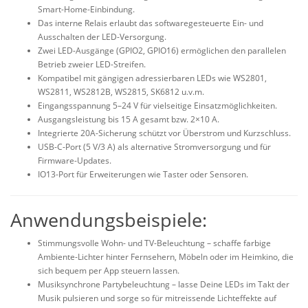
Smart-Home-Einbindung.
Das interne Relais erlaubt das softwaregesteuerte Ein- und
Ausschalten der LED-Versorgung.
Zwei LED-Ausgänge (GPIO2, GPIO16) ermöglichen den parallelen
Betrieb zweier LED-Streifen.
Kompatibel mit gängigen adressierbaren LEDs wie WS2801,
WS2811, WS2812B, WS2815, SK6812 u.v.m.
Eingangsspannung 5–24 V für vielseitige Einsatzmöglichkeiten.
Ausgangsleistung bis 15 A gesamt bzw. 2×10 A.
Integrierte 20A-Sicherung schützt vor Überstrom und Kurzschluss.
USB-C-Port (5 V/3 A) als alternative Stromversorgung und für
Firmware-Updates.
IO13-Port für Erweiterungen wie Taster oder Sensoren.
Anwendungsbeispiele:
Stimmungsvolle Wohn- und TV-Beleuchtung – schaffe farbige
Ambiente-Lichter hinter Fernsehern, Möbeln oder im Heimkino, die
sich bequem per App steuern lassen.
Musiksynchrone Partybeleuchtung – lasse Deine LEDs im Takt der
Musik pulsieren und sorge so für mitreissende Lichteffekte auf