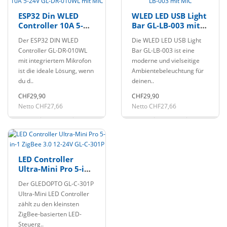
ESP32 Din WLED
WLED LED USB Light
Controller 10A 5-
Bar GL-LB-003 mit
24V GL-DR-010WL
MIC
Der ESP32 DIN WLED
Die WLED LED USB Light
mit MIC
Controller GL-DR-010WL
Bar GL-LB-003 ist eine
mit integriertem Mikrofon
moderne und vielseitige
ist die ideale Lösung, wenn
Ambientebeleuchtung für
du d..
deinen..
CHF29,90
CHF29,90
Netto CHF27,66
Netto CHF27,66
LED Controller
Ultra-Mini Pro 5-in-
1 ZigBee 3.0 12-24V
Der GLEDOPTO GL-C-301P
GL-C-301P
Ultra-Mini LED Controller
zählt zu den kleinsten
ZigBee-basierten LED-
Steuerg..