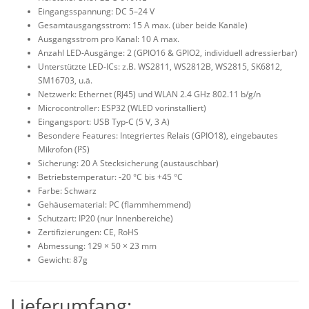
Eingangsspannung: DC 5–24 V
Gesamtausgangsstrom: 15 A max. (über beide Kanäle)
Ausgangsstrom pro Kanal: 10 A max.
Anzahl LED-Ausgänge: 2 (GPIO16 & GPIO2, individuell adressierbar)
Unterstützte LED-ICs: z.B. WS2811, WS2812B, WS2815, SK6812,
SM16703, u.ä.
Netzwerk: Ethernet (RJ45) und WLAN 2.4 GHz 802.11 b/g/n
Microcontroller: ESP32 (WLED vorinstalliert)
Eingangsport: USB Typ-C (5 V, 3 A)
Besondere Features: Integriertes Relais (GPIO18), eingebautes
Mikrofon (I²S)
Sicherung: 20 A Stecksicherung (austauschbar)
Betriebstemperatur: -20 °C bis +45 °C
Farbe: Schwarz
Gehäusematerial: PC (flammhemmend)
Schutzart: IP20 (nur Innenbereiche)
Zertifizierungen: CE, RoHS
Abmessung: 129 × 50 × 23 mm
Gewicht: 87g
Lieferumfang: