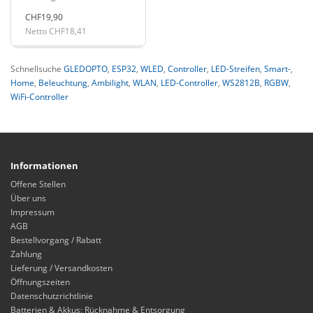
CHF19,90
Netto CHF18,41
Schnellsuche
GLEDOPTO
,
ESP32
,
WLED
,
Controller
,
LED-Streifen
,
Smart-
,
Home
,
Beleuchtung
,
Ambilight
,
WLAN
,
LED-Controller
,
WS2812B
,
RGBW
,
WiFi-Controller
Informationen
Offene Stellen
Über uns
Impressum
AGB
Bestellvorgang / Rabatt
Zahlung
Lieferung / Versandkosten
Öffnungszeiten
Datenschutzrichtlinie
Batterien & Akkus: Rücknahme & Entsorgung