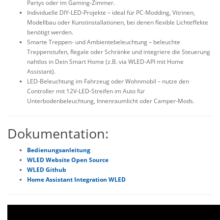
Partys oder im Gaming-Zimmer.
Individuelle DIY-LED-Projekte – ideal für PC-Modding, Vitrinen,
Modellbau oder Kunstinstallationen, bei denen flexible Lichteffekte
benötigt werden.
Smarte Treppen- und Ambientebeleuchtung – beleuchte
Treppenstufen, Regale oder Schränke und integriere die Steuerung
nahtlos in Dein Smart Home (z.B. via WLED-API mit Home
Assistant).
LED-Beleuchtung im Fahrzeug oder Wohnmobil – nutze den
Controller mit 12V-LED-Streifen im Auto für
Unterbodenbeleuchtung, Innenraumlicht oder Camper-Mods.
Dokumentation:
Bedienungsanleitung
WLED Website Open Source
WLED Github
Home Assistant Integration WLED