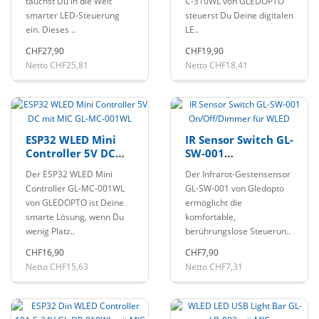
tauchst Du in die Welt
C-310WL von GLEDOPTO
smarter LED-Steuerung
steuerst Du Deine digitalen
ein. Dieses ..
LE..
CHF27,90
CHF19,90
Netto CHF25,81
Netto CHF18,41
ESP32 WLED Mini
IR Sensor Switch GL-
Controller 5V DC
SW-001
mit MIC GL-MC-
On/Off/Dimmer für
Der ESP32 WLED Mini
Der Infrarot-Gestensensor
001WL
WLED
Controller GL-MC-001WL
GL-SW-001 von Gledopto
von GLEDOPTO ist Deine
ermöglicht die
smarte Lösung, wenn Du
komfortable,
wenig Platz..
berührungslose Steuerun..
CHF16,90
CHF7,90
Netto CHF15,63
Netto CHF7,31