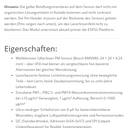
Hinweis:
Die gelbe Belüftungsmembran auf dem Sensor darf nicht mit
organischen Lösungsmitteln in Kontakt kommen und nicht zerkratzt
werden. Die Pin-Header müssen auf der Rückseite des Sensors gelötet
werden (Pins zeigen nach unten), um das Laserlinsenfeld nicht zu
blockieren. Das Modul unterstützt aktuell primär die ESP32-Plattform.
Eigenschaften:
Weltkleinster lüfterloser PM-Sensor (Bosch BMV080, 24 × 20 × 4.24
mm) – über 450-mal kleiner als vergleichbare Fan-basierte
Alternativen bei gleicher Messleistung
Laserbasierte fanlose Lichtstreuungsmessung ohne bewegliche
Teile – kein Lärm, keine Staubansammlung, bis zu zehn Jahre
Lebensdauer
Simultane PM1-, PM2.5- und PM10-Massenkonzentrationsmessung
bei ±10 µg/m³ Genauigkeit, 1 µg/m³ Auflösung, Bereich 0–1000
µg/m³
Ultra-niedriger Schlafstrom von 6 µA für batteriebetriebene
Wearables, tragbare Luftqualitätsmessgeräte und Fernsensornodes
I2C (Standardmodus, Adressen 0x54–0x57) und SPI (Lötpad-
Umkonfiguration) für flexible Systemintegration