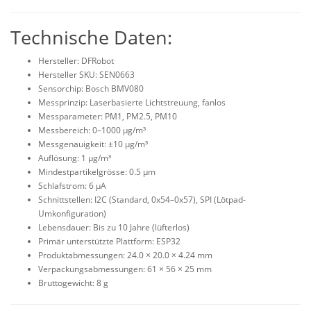
Technische Daten:
Hersteller: DFRobot
Hersteller SKU: SEN0663
Sensorchip: Bosch BMV080
Messprinzip: Laserbasierte Lichtstreuung, fanlos
Messparameter: PM1, PM2.5, PM10
Messbereich: 0–1000 µg/m³
Messgenauigkeit: ±10 µg/m³
Auflösung: 1 µg/m³
Mindestpartikelgrösse: 0.5 µm
Schlafstrom: 6 µA
Schnittstellen: I2C (Standard, 0x54–0x57), SPI (Lötpad-
Umkonfiguration)
Lebensdauer: Bis zu 10 Jahre (lüfterlos)
Primär unterstützte Plattform: ESP32
Produktabmessungen: 24.0 × 20.0 × 4.24 mm
Verpackungsabmessungen: 61 × 56 × 25 mm
Bruttogewicht: 8 g