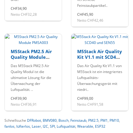
Feinstaubpartikel..
CHF34,90
Netto CHF32,28
CHF45,90
Netto CHF42,46
M5Stack PM2.5 Air
M5Stack Air Quality
Quality Module
Kit V1.1 mit SCD40
PMSA003
und SEN55
Das M5Stack PM2.5 Air
Das Air Quality Kit V1.1 von
Quality Modul ist die
M5Stack ist ein integriertes
ultimative Lösung für die
Luftqualitäts-
Überwachung der
Überwachungsgerät mit
Luftqualität. ..
niedri..
CHF39,90
CHF99,00
Netto CHF36,91
Netto CHF91,58
Schnellsuche
DFRobot
,
BMV080
,
Bosch
,
Feinstaub
,
PM2.5
,
PM1
,
PM10
,
fanlos
,
lüfterlos
,
Laser
,
I2C
,
SPI
,
Luftqualität
,
Wearable
,
ESP32