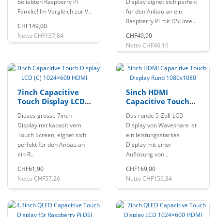
beliebten Raspberry Pi
Display eignet sich perfekt
Familie! Im Vergleich zur V..
für den Anbau an ein
Raspberry Pi mit DSI Inte..
CHF149,00
Netto CHF137,84
CHF49,90
Netto CHF46,16
7inch Capacitive
5inch HDMI
Touch Display LCD
Capacitive Touch
(C) 1024×600 HDMI
Display Rund
Dieses grosse 7inch
Das runde 5-Zoll-LCD
1080x1080
Display mit kapazitivem
Display von Waveshare ist
Touch Screen, eignet sich
ein leistungsstarkes
perfekt für den Anbau an
Display mit einer
ein R..
Auflösung von ..
CHF61,90
CHF169,00
Netto CHF57,26
Netto CHF156,34