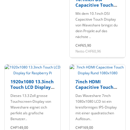
Capacitive Touch
Display, 800×1280
Mit dem 10.1inch DSI
Capacitive Touch Display
von Waveshare bringst du
dein Projekt auf das
nächste ..
CHF65,90
Netto CHF60,96
1920x1080 13.3inch
7inch HDMI
Touch LCD Display
Capacitive Touch
für Raspberry Pi
Display Rund
Dieses 13.3 Zoll grosse
Das Waveshare 7inch
1080x1080
Touchscreen-Display von
1080x1080 LCD ist ein
Waveshare eignet sich
kreisförmiges IPS-Display
perfekt als grafische
mit einer quadratischen
Benutzer..
Auflösun..
CHF149,00
CHF169,00