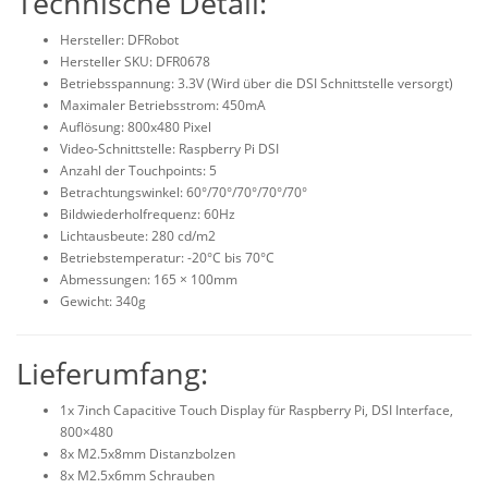
Technische Detail:
Hersteller: DFRobot
Hersteller SKU: DFR0678
Betriebsspannung: 3.3V (Wird über die DSI Schnittstelle versorgt)
Maximaler Betriebsstrom: 450mA
Auflösung: 800x480 Pixel
Video-Schnittstelle: Raspberry Pi DSI
Anzahl der Touchpoints: 5
Betrachtungswinkel: 60°/70°/70°/70°/70°
Bildwiederholfrequenz: 60Hz
Lichtausbeute: 280 cd/m2
Betriebstemperatur: -20°C bis 70°C
Abmessungen: 165 × 100mm
Gewicht: 340g
Lieferumfang:
1x 7inch Capacitive Touch Display für Raspberry Pi, DSI Interface,
800×480
8x M2.5x8mm Distanzbolzen
8x M2.5x6mm Schrauben