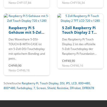
Netto CHF137,84
Netto CHF156,34
Raspberry Pi 5
5 Zoll Raspberry Pi
Gehäuse mit 5-Zoll
Touch Display 2 TFT
Touch Display 720 x
LCD 720 x 1280
Das Waveshare 5-DSI-
Das Raspberry Pi Touch
1280
TOUCH-B-WITH-CASE ist
Display 2 ist das offizielle
ein 5-Zoll-DSI-Touchdisplay
5-Zoll-Touchdisplay der
mit optischem Bonding und
Raspberry Pi Foundation ..
pass..
CHF49,90
CHF49,90
Netto CHF46,16
Netto CHF46,16
Schnellsuche
Raspberry Pi
,
Touch Display
,
DSI
,
IPS
,
LCD
,
800×480
,
800*480
,
Farbdisplay
,
7
,
Screen
,
Shield
,
Resistive
,
DFrobot
,
DFR0678