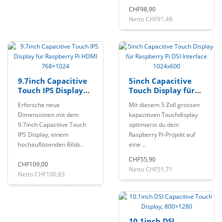
CHF98,90
Netto CHF91,49
9.7inch Capacitive
5inch Capacitive
Touch IPS Display
Touch Display für
für Raspberry Pi
Raspberry Pi DSI
Erforsche neue
Mit diesem 5 Zoll grossen
HDMI 768×1024
Interface 1024x600
Dimensionen mit dem
kapazitiven Touchdisplay
9.7inch Capacitive Touch
optimierst du dein
IPS Display, einem
Raspberry Pi-Projekt auf
hochauflösenden Bilds..
eine ..
CHF55,90
CHF109,00
Netto CHF51,71
Netto CHF100,83
10.1inch DSI