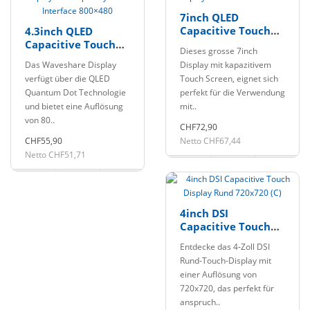
7inch QLED
Capacitive Touch
4.3inch QLED
Display LCD
Capacitive Touch
Dieses grosse 7inch
1024×600 HDMI
Display für
Das Waveshare Display
Display mit kapazitivem
Raspberry Pi DSI
verfügt über die QLED
Touch Screen, eignet sich
Interface 800×480
Quantum Dot Technologie
perfekt für die Verwendung
und bietet eine Auflösung
mit..
von 80..
CHF72,90
CHF55,90
Netto CHF67,44
Netto CHF51,71
4inch DSI
Capacitive Touch
Display Rund
Entdecke das 4-Zoll DSI
720x720 (C)
Rund-Touch-Display mit
einer Auflösung von
720x720, das perfekt für
anspruch..