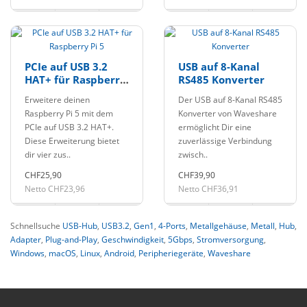
PCIe auf USB 3.2
USB auf 8-Kanal
HAT+ für Raspberry
RS485 Konverter
Pi 5
Erweitere deinen
Der USB auf 8-Kanal RS485
Raspberry Pi 5 mit dem
Konverter von Waveshare
PCIe auf USB 3.2 HAT+.
ermöglicht Dir eine
Diese Erweiterung bietet
zuverlässige Verbindung
dir vier zus..
zwisch..
CHF25,90
CHF39,90
Netto CHF23,96
Netto CHF36,91
Schnellsuche
USB-Hub
,
USB3.2
,
Gen1
,
4-Ports
,
Metallgehäuse
,
Metall
,
Hub
,
Adapter
,
Plug-and-Play
,
Geschwindigkeit
,
5Gbps
,
Stromversorgung
,
Windows
,
macOS
,
Linux
,
Android
,
Peripheriegeräte
,
Waveshare