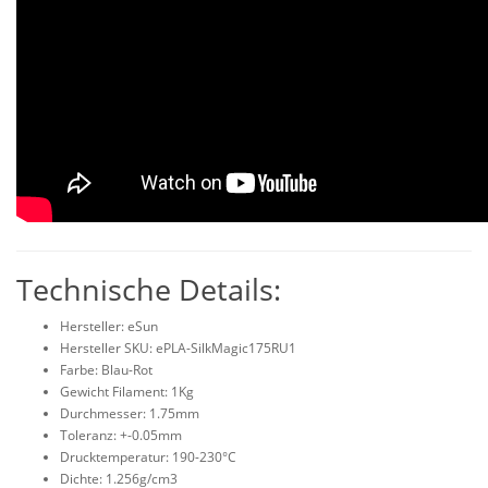
Technische Details:
Hersteller: eSun
Hersteller SKU: ePLA-SilkMagic175RU1
Farbe: Blau-Rot
Gewicht Filament: 1Kg
Durchmesser: 1.75mm
Toleranz: +-0.05mm
Drucktemperatur: 190-230°C
Dichte: 1.256g/cm3