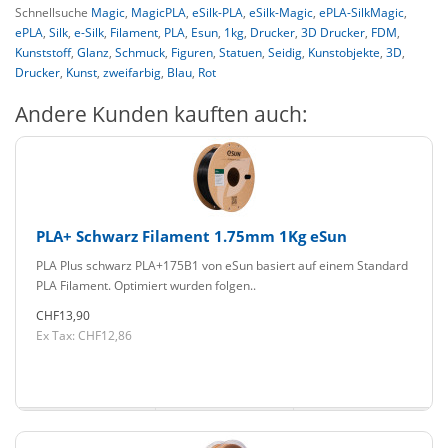
Schnellsuche
Magic
,
MagicPLA
,
eSilk-PLA
,
eSilk-Magic
,
ePLA-SilkMagic
,
ePLA
,
Silk
,
e-Silk
,
Filament
,
PLA
,
Esun
,
1kg
,
Drucker
,
3D Drucker
,
FDM
,
Kunststoff
,
Glanz
,
Schmuck
,
Figuren
,
Statuen
,
Seidig
,
Kunstobjekte
,
3D
,
Drucker
,
Kunst
,
zweifarbig
,
Blau
,
Rot
Andere Kunden kauften auch:
PLA+ Schwarz Filament 1.75mm 1Kg eSun
PLA Plus schwarz PLA+175B1 von eSun basiert auf einem Standard
PLA Filament. Optimiert wurden folgen..
CHF13,90
Ex Tax: CHF12,86