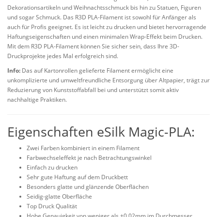
Dekorationsartikeln und Weihnachtsschmuck bis hin zu Statuen, Figuren
und sogar Schmuck. Das R3D PLA-Filament ist sowohl für Anfänger als
auch für Profis geeignet. Es ist leicht zu drucken und bietet hervorragende
Haftungseigenschaften und einen minimalen Wrap-Effekt beim Drucken.
Mit dem R3D PLA-Filament können Sie sicher sein, dass Ihre 3D-
Druckprojekte jedes Mal erfolgreich sind.
Info:
Das auf Kartonrollen gelieferte Filament ermöglicht eine
unkomplizierte und umweltfreundliche Entsorgung über Altpapier, trägt zur
Reduzierung von Kunststoffabfall bei und unterstützt somit aktiv
nachhaltige Praktiken.
Eigenschaften eSilk Magic-PLA:
Zwei Farben kombiniert in einem Filament
Farbwechseleffekt je nach Betrachtungswinkel
Einfach zu drucken
Sehr gute Haftung auf dem Druckbett
Besonders glatte und glänzende Oberflächen
Seidig-glatte Oberfläche
Top Druck Qualität
Hohe Genauigkeit von weniger als ±0.02mm im Durchmesser