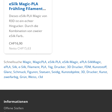
eSilk Magic-PLA
Frühling Filament
1.75mm 1Kg R3D
Dieses eSilk-PLA Magic von
R3D ist ein echter
Hingucker. Durch die
Kombination von zweier
eSilk Farb..
CHF16,90
Netto CHF15,63
Schnellsuche
Magic
,
MagicPLA
,
eSilk-PLA
,
eSilk-Magic
,
ePLA-SilkMagic
,
ePLA
,
Silk
,
e-Silk
,
Filament
,
PLA
,
1kg
,
Drucker
,
3D Drucker
,
FDM
,
Kunststoff
,
Glanz
,
Schmuck
,
Figuren
,
Statuen
,
Seidig
,
Kunstobjekte
,
3D
,
Drucker
,
Kunst
,
zweifarbig
,
Grün
,
Weiss
,
r3d
Informationen
Offene Stellen