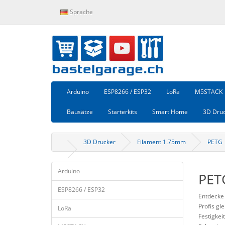
Sprache
Arduino
ESP8266 / ESP32
LoRa
M5STACK
Bausätze
Starterkits
Smart Home
3D Dru
3D Drucker
Filament 1.75mm
PETG
Arduino
PET
ESP8266 / ESP32
Entdecke
Profis gl
LoRa
Festigkei