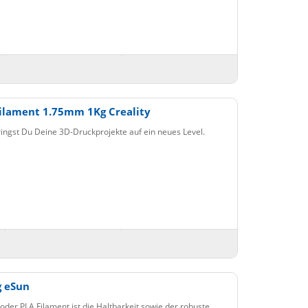
ilament 1.75mm 1Kg Creality
ingst Du Deine 3D-Druckprojekte auf ein neues Level.
g eSun
der PLA Filament ist die Haltbarkeit sowie der robuste