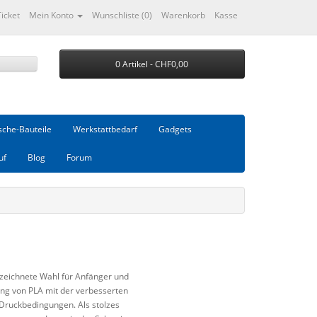
Ticket
Mein Konto
Wunschliste (0)
Warenkorb
Kasse
0 Artikel - CHF0,00
che-Bauteile
Werkstattbedarf
Gadgets
uf
Blog
Forum
zeichnete Wahl für Anfänger und
bung von PLA mit der verbesserten
 Druckbedingungen. Als stolzes