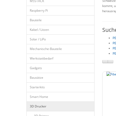
Schweizer
M5STACK
kommt, um
Raspberry Pi
herausrag
Bauteile
Such
Kabel / Litzen
PE
Solar / LiPo
PE
PE
Mechanische-Bauteile
PE
Werkstattbedarf
Gadgets
Bausätze
Starterkits
Smart Home
3D Drucker
- 3D Printer