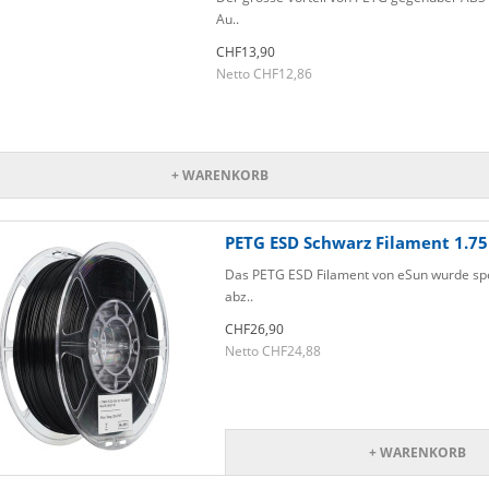
Au..
CHF13,90
Netto CHF12,86
+ WARENKORB
PETG ESD Schwarz Filament 1.
Das PETG ESD Filament von eSun wurde spez
abz..
CHF26,90
Netto CHF24,88
+ WARENKORB