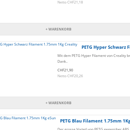
Netto CHF21,18
+ WARENKORB
PETG Hyper Schwarz F
Mit dem PETG Hyper Filament von Creality br
Dank..
CHF21,90
Netto CHF20,26
+ WARENKORB
PETG Blau Filament 1.75mm 1K
Der grosse Vorteil von PETG gegenüber ABS o