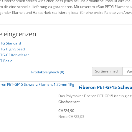
 Unternehmen stellen wir sicher, dass jedes bei uns erhältliche Produkt direkt 
 dir eine schnelle Lieferung zu garantieren. Mit unserem eSun PETG Filament 
ender Klarheit und Haltbarkeit realisieren, ideal für eine breite Palette von An
e eingrenzen
TG Standard
TG High Speed
TG-CF Kohlefaser
T Basic
Sortieren nach
Produktvergleich (0)
Fiberon PET-GF15 Schw
Das Polymaker Fiberon PET-GF15 ist ein glas
Glasfaserant..
CHF24,90
Netto CHF23,03