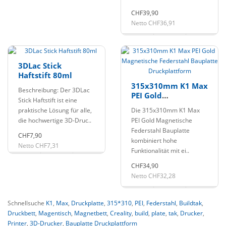
CHF39,90
Netto CHF36,91
3DLac Stick
Haftstift 80ml
315x310mm K1 Max
Beschreibung: Der 3DLac
PEI Gold
Stick Haftstift ist eine
Magnetische
praktische Lösung für alle,
Die 315x310mm K1 Max
Federstahl
die hochwertige 3D-Druc..
PEI Gold Magnetische
Bauplatte
Federstahl Bauplatte
Druckplattform
CHF7,90
kombiniert hohe
Netto CHF7,31
Funktionalität mit ei..
CHF34,90
Netto CHF32,28
Schnellsuche
K1
,
Max
,
Druckplatte
,
315*310
,
PEI
,
Federstahl
,
Buildtak
,
Druckbett
,
Magentisch
,
Magnetbett
,
Creality
,
build
,
plate
,
tak
,
Drucker
,
Printer
,
3D-Drucker
,
Bauplatte Druckplattform