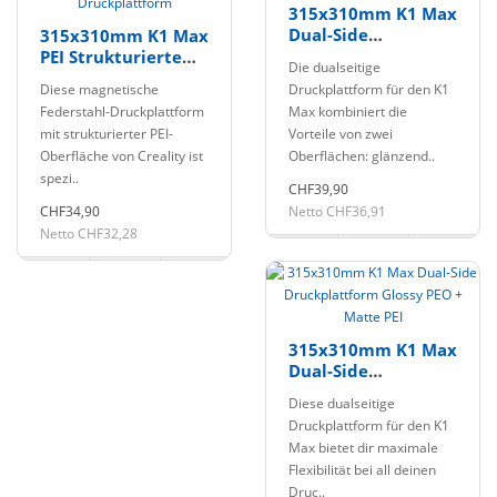
315x310mm K1 Max
Dual-Side
315x310mm K1 Max
Druckplattform
PEI Strukturierte
Die dualseitige
Glossy PET + Matte
Magnetische
Diese magnetische
Druckplattform für den K1
PEI
Federstahl
Federstahl-Druckplattform
Max kombiniert die
Bauplatte
mit strukturierter PEI-
Vorteile von zwei
Druckplattform
Oberfläche von Creality ist
Oberflächen: glänzend..
spezi..
CHF39,90
CHF34,90
Netto CHF36,91
Netto CHF32,28
315x310mm K1 Max
Dual-Side
Druckplattform
Diese dualseitige
Glossy PEO + Matte
Druckplattform für den K1
PEI
Max bietet dir maximale
Flexibilität bei all deinen
Druc..