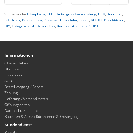
Schnellsuche
Lithophane
,
LED
,
Hintergrundbeleuchtung
,
USB
,
dimmbar
,
3D-Druck
,
Beleuchtung
,
Kunstwerk
,
modular
,
Bilder
,
KC010
,
192x144mm
,
DIY
,
Fotogeschenk
,
Dekoration
,
Bambu
,
Lithophan
,
KC010
Informationen
Offene Stellen
Über uns
Impressum
AGB
Bestellvorgang / Rabatt
Zahlung
Lieferung / Versandkosten
Öffnungszeiten
Datenschutzrichtlinie
Batterien & Akkus: Rücknahme & Entsorgung
Kundendienst
Kontakt