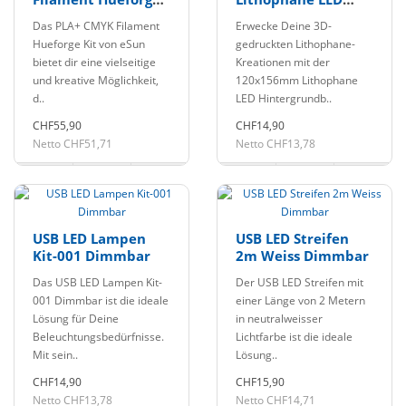
Kit 1.75mm 4x1Kg
Hintergrundbeleuchtun
Das PLA+ CMYK Filament
Erwecke Deine 3D-
eSun
USB-C
Hueforge Kit von eSun
gedruckten Lithophane-
bietet dir eine vielseitige
Kreationen mit der
und kreative Möglichkeit,
120x156mm Lithophane
d..
LED Hintergrundb..
CHF55,90
CHF14,90
Netto CHF51,71
Netto CHF13,78
USB LED Lampen
USB LED Streifen
Kit-001 Dimmbar
2m Weiss Dimmbar
Das USB LED Lampen Kit-
Der USB LED Streifen mit
001 Dimmbar ist die ideale
einer Länge von 2 Metern
Lösung für Deine
in neutralweisser
Beleuchtungsbedürfnisse.
Lichtfarbe ist die ideale
Mit sein..
Lösung..
CHF14,90
CHF15,90
Netto CHF13,78
Netto CHF14,71