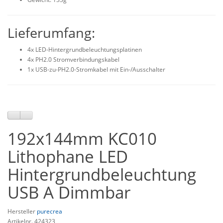
Lieferumfang:
4x LED-Hintergrundbeleuchtungsplatinen
4x PH2.0 Stromverbindungskabel
1x USB-zu-PH2.0-Stromkabel mit Ein-/Ausschalter
192x144mm KC010
Lithophane LED
Hintergrundbeleuchtung
USB A Dimmbar
Hersteller
purecrea
Artikelnr. 424323