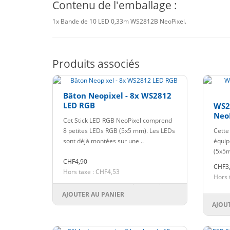
Contenu de l'emballage :
1x Bande de 10 LED 0,33m WS2812B NeoPixel.
Produits associés
Bâton Neopixel - 8x WS2812
LED RGB
WS2
Neo
Cet Stick LED RGB NeoPixel comprend
0.1
8 petites LEDs RGB (5x5 mm). Les LEDs
Cette
sont déjà montées sur une ..
équip
(5x5m
CHF4,90
CHF3
Hors taxe : CHF4,53
Hors 
AJOUTER AU PANIER
AJOU