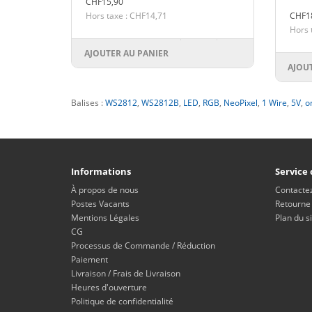
CHF15,90
Hors taxe : CHF14,71
CHF1
Hors 
AJOUTER AU PANIER
AJOU
Balises :
WS2812
,
WS2812B
,
LED
,
RGB
,
NeoPixel
,
1 Wire
,
5V
,
o
Informations
Service 
À propos de nous
Contacte
Postes Vacants
Retourne
Mentions Légales
Plan du si
CG
Processus de Commande / Réduction
Paiement
Livraison / Frais de Livraison
Heures d'ouverture
Politique de confidentialité