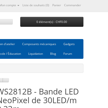
Mon compte
Liste de souhaits (0)
Panier
Commander
0 élément(s) - CHF0.00
in d'atelier
Composants mécaniques
Gadgets
cole / Éducation
Liquidation
Blog
Forum
WS2812B - Bande LED
NeoPixel de 30LED/m