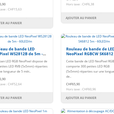
6,90
Hors taxe : CHF6,38
taxe : CHF15,63
AJOUTER AU PANIER
TER AU PANIER
leau de bande LED
Rouleau de bande de LE
Pixel WS2812B de 5m -
NeoPixel RGBCW SK6812
ED/m
- 60LED/m
ban LED RGB NeoPixel dispose de
Cette bande de LED NeoPixel R
etites LED RVB (5x5mm) réparties
comporte 300 petites LED RGB
ne longueur de 5 mèt..
(5x5mm) réparties sur une longu
de..
6,90
taxe : CHF52,64
CHF65,90
Hors taxe : CHF60,96
TER AU PANIER
AJOUTER AU PANIER