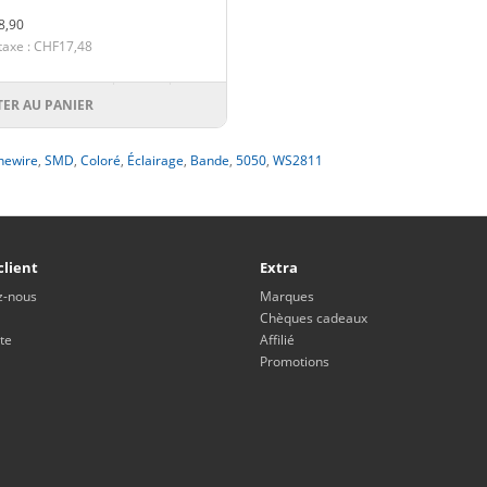
8,90
taxe : CHF17,48
TER AU PANIER
newire
,
SMD
,
Coloré
,
Éclairage
,
Bande
,
5050
,
WS2811
client
Extra
z-nous
Marques
Chèques cadeaux
te
Affilié
Promotions