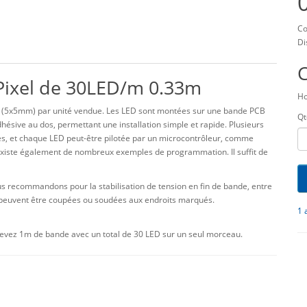
Co
Di
ixel de 30LED/m 0.33m
Ho
 (5x5mm) par unité vendue. Les LED sont montées sur une bande PCB
Qt
ésive au dos, permettant une installation simple et rapide. Plusieurs
es, et chaque LED peut-être pilotée par un microcontrôleur, comme
 existe également de nombreux exemples de programmation. Il suffit de
s recommandons pour la stabilisation de tension en fin de bande, entre
s peuvent être coupées ou soudées aux endroits marqués.
1 
evez 1m de bande avec un total de 30 LED sur un seul morceau.