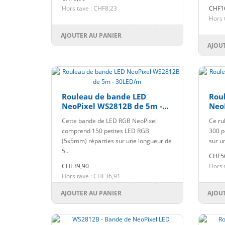
Hors taxe : CHF8,23
CHF1
Hors 
AJOUTER AU PANIER
AJOU
Rouleau de bande LED
Rou
NeoPixel WS2812B de 5m -
Neo
30LED/m
60L
Cette bande de LED RGB NeoPixel
Ce ru
comprend 150 petites LED RGB
300 p
(5x5mm) réparties sur une longueur de
sur u
5..
CHF5
CHF39,90
Hors 
Hors taxe : CHF36,91
AJOUTER AU PANIER
AJOU