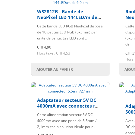
WS2812B - Bande de
Rou
NeoPixel LED 144LED/m de
Neo
6,9 cm
144
Cette bande LED RGB NeoPixel dispose
Cette
de 10 petites LED RGB (5x5mm) par
dispo
unité de vente. Les LED sont ..
(5x5m
de..
CHF4,90
Hors taxe : CHF4,53
CHF3
Hors 
AJOUTER AU PANIER
AJOU
Adaptateur secteur 5V DC
4000mA avec connecteur
Ada
5.5mm/2.1mm
500
Cette alimentation secteur 5V DC
Pri
4000mA avec une prise de 5,5mm /
Avec 
Wav
2,1mm est la solution idéale pour ..
DC de
appare