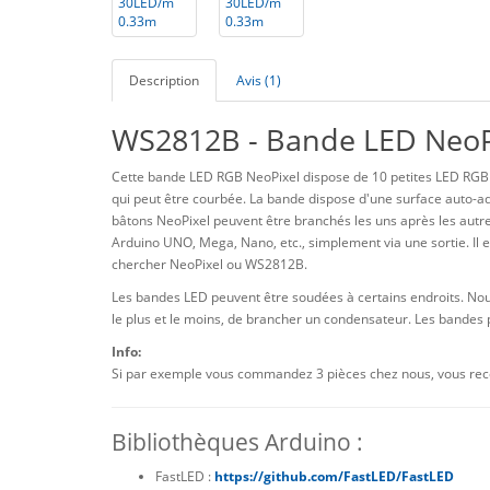
Description
Avis (1)
WS2812B - Bande LED NeoP
Cette bande LED RGB NeoPixel dispose de 10 petites LED RGB
qui peut être courbée. La bande dispose d'une surface auto-adh
bâtons NeoPixel peuvent être branchés les uns après les autr
Arduino UNO, Mega, Nano, etc., simplement via une sortie. Il
chercher NeoPixel ou WS2812B.
Les bandes LED peuvent être soudées à certains endroits. Nou
le plus et le moins, de brancher un condensateur. Les bande
Info:
Si par exemple vous commandez 3 pièces chez nous, vous rec
Bibliothèques Arduino :
FastLED :
https://github.com/FastLED/FastLED