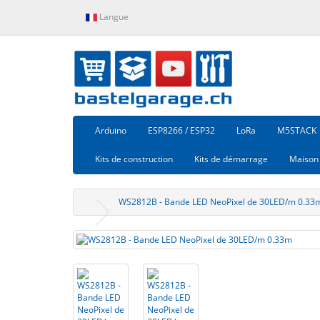
Langue
Arduino
ESP8266 / ESP32
LoRa
M5STACK
Kits de construction
Kits de démarrage
Maison 
WS2812B - Bande LED NeoPixel de 30LED/m 0.33