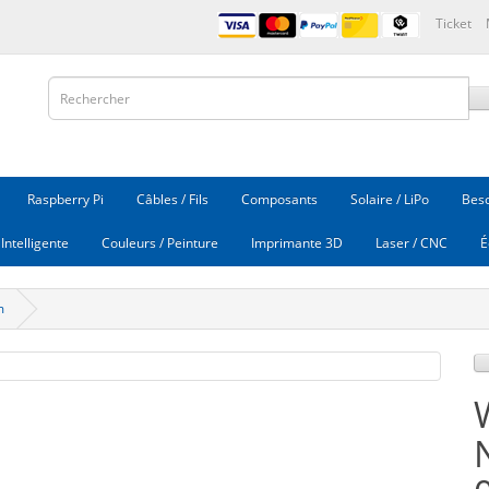
Ticket
Raspberry Pi
Câbles / Fils
Composants
Solaire / LiPo
Beso
Intelligente
Couleurs / Peinture
Imprimante 3D
Laser / CNC
É
m