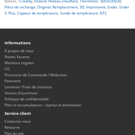
Balises :
Creality
,
Hotend
,
Plateau chauffant
,
Thermistor
,
3005030030
,
Pièce de rechange
,
Original
,
Remplacement
,
3D
,
Imprimante
,
Ender
,
Ender
5
,
Plus
,
Capteur de température
,
Sonde de température
,
NTC
Informations
À propos de nous
Postes Vacants
Mentions Légales
CG
Processus de Commande / Réduction
Paiement
Livraison / Frais de Livraison
Heures d'ouverture
Politique de confidentialité
Piles et accumulateurs : reprise et élimination
Service client
Contactez-nous
Retourne
Plan du site