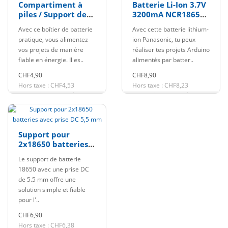
Compartiment à
Batterie Li-Ion 3.7V
piles / Support de
3200mA NCR18650B
batterie 4xAA avec
18650 avec pôle
Avec ce boîtier de batterie
Avec cette batterie lithium-
connecteur
plat
pratique, vous alimentez
ion Panasonic, tu peux
vos projets de manière
réaliser tes projets Arduino
fiable en énergie. Il es..
alimentés par batter..
CHF4,90
CHF8,90
Hors taxe : CHF4,53
Hors taxe : CHF8,23
Support pour
2x18650 batteries
avec prise DC 5,5
Le support de batterie
mm
18650 avec une prise DC
de 5.5 mm offre une
solution simple et fiable
pour l'..
CHF6,90
Hors taxe : CHF6,38