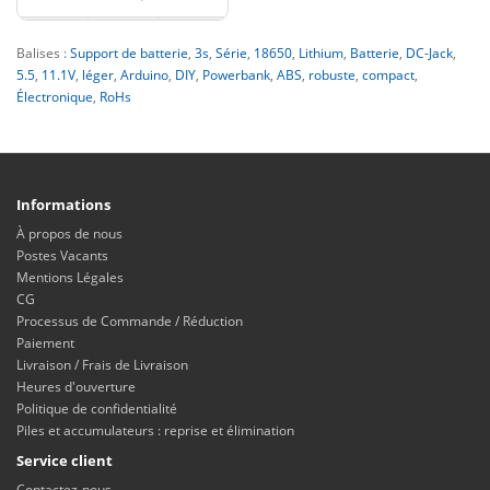
Balises :
Support de batterie
,
3s
,
Série
,
18650
,
Lithium
,
Batterie
,
DC-Jack
,
5.5
,
11.1V
,
léger
,
Arduino
,
DIY
,
Powerbank
,
ABS
,
robuste
,
compact
,
Électronique
,
RoHs
Informations
À propos de nous
Postes Vacants
Mentions Légales
CG
Processus de Commande / Réduction
Paiement
Livraison / Frais de Livraison
Heures d'ouverture
Politique de confidentialité
Piles et accumulateurs : reprise et élimination
Service client
Contactez-nous