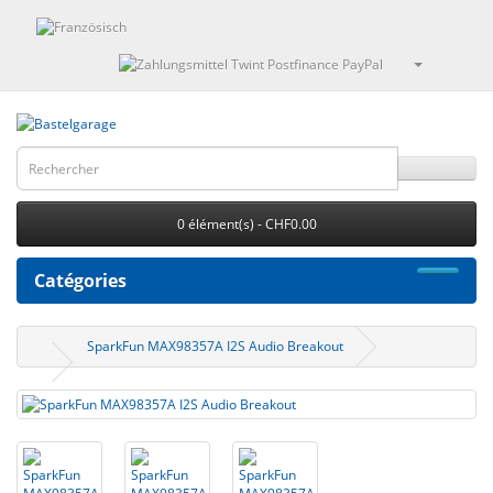
0 élément(s) - CHF0.00
Catégories
SparkFun MAX98357A I2S Audio Breakout