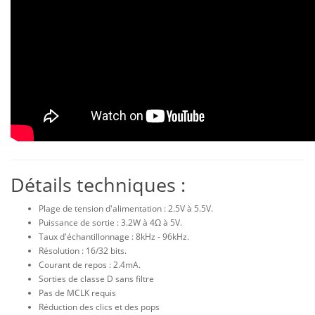
Détails techniques :
Plage de tension d'alimentation : 2.5V à 5.5V.
Puissance de sortie : 3.2W à 4Ω à 5V.
Taux d'échantillonnage : 8kHz - 96kHz.
Résolution : 16/32 bits.
Courant de repos : 2.4mA.
Sorties de classe D sans filtre
Pas de MCLK requis
Réduction des clics et des pops