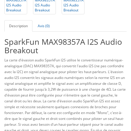
Description
Avis (0)
SparkFun MAX98357A I2S Audio
Breakout
La carte d'évasion audio SparkFun I2S utilise le convertisseur numérique-
analogique (DAC) MAX98357A, qui convertit l'audio I2S (ne pas confondre
avec la I2C) en signal analogique pour piloter les haut-parleurs. L'évasion
audio I2S convertit les signaux audio numériques selon la norme I2S en un
signal analogique et amplifie le signal avec un amplificateur de classe D,
capable de fournir jusqu'à 3,2W de puissance à une charge de 4Ω. La carte
d'évasion peut être configurée pour n'émettre que le canal gauche, le
canal droit ou les deux. La carte d'évasion audio SparkFun I2S est assez
simple et nécessite seulement quelques connexions de broches pour
fonctionner. Par défaut, la carte est configurée en mode "Mono", c'est-à-
dire que le signal gauche et droit sont combinés pour piloter un seul haut-
parleur. Si vous avez besoin d'un haut-parleur séparé pour le canal audio
gauche et droit, vous devez couper le cavalier mono. En plus de pouvoir