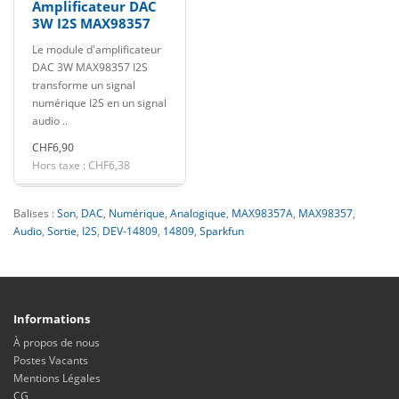
Amplificateur DAC
3W I2S MAX98357
Le module d'amplificateur
DAC 3W MAX98357 I2S
transforme un signal
numérique I2S en un signal
audio ..
CHF6,90
Hors taxe : CHF6,38
Balises :
Son
,
DAC
,
Numérique
,
Analogique
,
MAX98357A
,
MAX98357
,
Audio
,
Sortie
,
I2S
,
DEV-14809
,
14809
,
Sparkfun
Informations
À propos de nous
Postes Vacants
Mentions Légales
CG