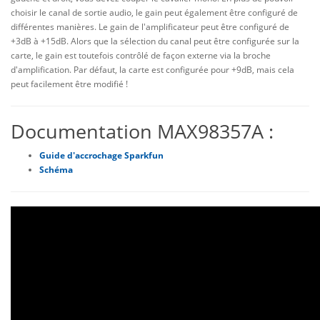
choisir le canal de sortie audio, le gain peut également être configuré de
différentes manières. Le gain de l'amplificateur peut être configuré de
+3dB à +15dB. Alors que la sélection du canal peut être configurée sur la
carte, le gain est toutefois contrôlé de façon externe via la broche
d'amplification. Par défaut, la carte est configurée pour +9dB, mais cela
peut facilement être modifié !
Documentation MAX98357A :
Guide d'accrochage Sparkfun
Schéma