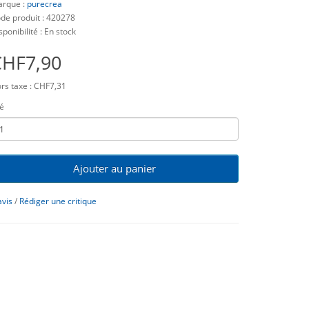
rque :
purecrea
de produit : 420278
sponibilité : En stock
CHF7,90
rs taxe : CHF7,31
é
Ajouter au panier
avis
/
Rédiger une critique