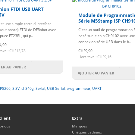
mion FTDI USB UART
5V
Module de Programmati
Série M5Stamp ISP CH91
est une simple carte d'interface
kout board) FTDI de DFRobot avec
C'est un outil de programmation
 puce FT23RL, qui p..
basé sur le chip CH9102 avec une
connexion série USB dans le b..
4,90
taxe : CHF13,78
CHF9,90
Hors taxe : CHF9,16
TER AU PANIER
AJOUTER AU PANIER
P8266
,
3.3V
,
ch340g
,
Serial
,
USB Serial
,
programmeur
,
UART
client
Extra
z-nous
Marques
Chèques cadeaux