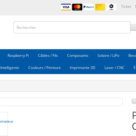
Ticket
Raspberry Pi
Câbles / Fils
Composants
Solaire / LiPo
Beso
Intelligente
Couleurs / Peinture
Imprimante 3D
Laser / CNC
É