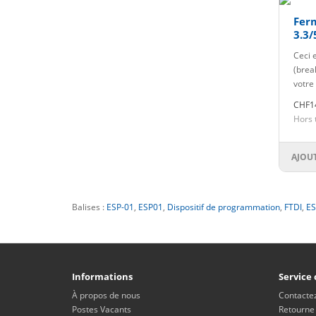
Fer
3.3/
Ceci 
(brea
votre
CHF1
Hors 
AJOU
Balises :
ESP-01
,
ESP01
,
Dispositif de programmation
,
FTDI
,
ES
Informations
Service 
À propos de nous
Contacte
Postes Vacants
Retourne