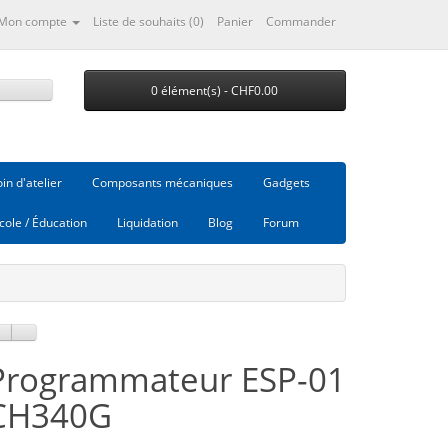
Mon compte
Liste de souhaits (0)
Panier
Commander
0 élément(s) - CHF0.00
in d'atelier
Composants mécaniques
Gadgets
cole / Éducation
Liquidation
Blog
Forum
Programmateur ESP-01
CH340G