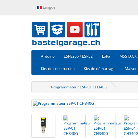
Langue
Arduino
ESP8266 / ESP32
LoRa
M5STACK
Kits de construction
Kits de démarrage
Maison 
Programmateur ESP-01 CH340G