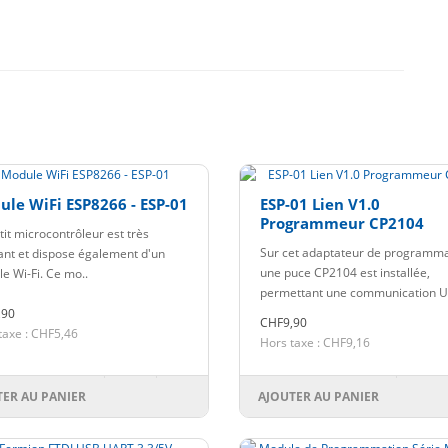
le WiFi ESP8266 - ESP-01
ESP-01 Lien V1.0
Programmeur CP2104
tit microcontrôleur est très
Sur cet adaptateur de programma
ant et dispose également d'un
une puce CP2104 est installée,
e Wi-Fi. Ce mo..
permettant une communication U
,90
CHF9,90
taxe : CHF5,46
Hors taxe : CHF9,16
TER AU PANIER
AJOUTER AU PANIER