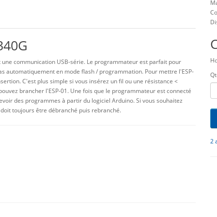
Ma
Co
Di
340G
Ho
une communication USB-série. Le programmateur est parfait pour
as automatiquement en mode flash / programmation. Pour mettre l'ESP-
Qt
rtion. C'est plus simple si vous insérez un fil ou une résistance <
ouvez brancher l'ESP-01. Une fois que le programmateur est connecté
voir des programmes à partir du logiciel Arduino. Si vous souhaitez
oit toujours être débranché puis rebranché.
2 