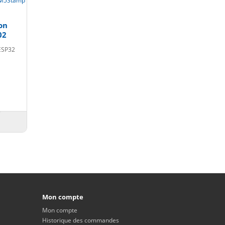
on
02
 ESP32
Mon compte
Mon compte
Historique des commandes