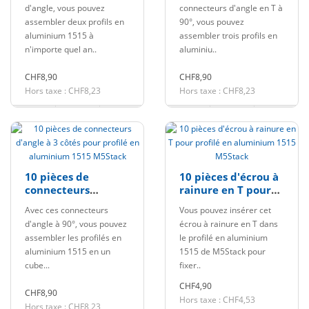
d'angle, vous pouvez
connecteurs d'angle en T à
aluminium 1515
M5Stack
assembler deux profils en
90°, vous pouvez
M5Stack
aluminium 1515 à
assembler trois profils en
n'importe quel an..
aluminiu..
CHF8,90
CHF8,90
Hors taxe : CHF8,23
Hors taxe : CHF8,23
10 pièces de
10 pièces d'écrou à
connecteurs
rainure en T pour
d'angle à 3 côtés
profilé en
Avec ces connecteurs
Vous pouvez insérer cet
pour profilé en
aluminium 1515
d'angle à 90°, vous pouvez
écrou à rainure en T dans
aluminium 1515
M5Stack
assembler les profilés en
le profilé en aluminium
M5Stack
aluminium 1515 en un
1515 de M5Stack pour
cube...
fixer..
CHF4,90
CHF8,90
Hors taxe : CHF4,53
Hors taxe : CHF8,23