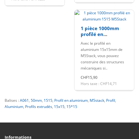
1 pièce 1000mm
profilé en
aluminium 1515
Avec le profilé en
M5Stack
aluminium 15x15mm de
M5Stack, vous pouvez
construire des structures
mécaniques si..
CHF15,90
Hors taxe : CHF14,71
Balises :
A061
,
50mm
,
1515
,
Profil en aluminium
,
M5stack
,
Profil
,
Aluminium
,
Profils extrudés
,
15x15
,
15*15
Informations