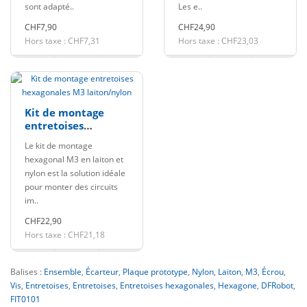
sont adapté..
Les e..
CHF7,90
CHF24,90
Hors taxe : CHF7,31
Hors taxe : CHF23,03
Kit de montage
entretoises
hexagonales M3
Le kit de montage
laiton/nylon
hexagonal M3 en laiton et
nylon est la solution idéale
pour monter des circuits
im..
CHF22,90
Hors taxe : CHF21,18
Balises :
Ensemble
,
Écarteur
,
Plaque prototype
,
Nylon
,
Laiton
,
M3
,
Écrou
,
Vis
,
Entretoises
,
Entretoises
,
Entretoises hexagonales
,
Hexagone
,
DFRobot
,
FIT0101