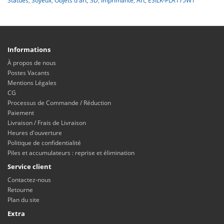
Statues
,
Soyeux
,
Objets d'art
,
3D
,
Imprimante
,
Art
,
ESILK-PLA175W1
Informations
À propos de nous
Postes Vacants
Mentions Légales
CG
Processus de Commande / Réduction
Paiement
Livraison / Frais de Livraison
Heures d'ouverture
Politique de confidentialité
Piles et accumulateurs : reprise et élimination
Service client
Contactez-nous
Retourne
Plan du site
Extra