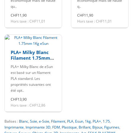
économique mais de haute
économique mais de haute
qu..
q..
CHF11,90
CHF11,90
Hors taxe : CHF11,01
Hors taxe : CHF11,01
PLA+ Milky Blanc
Filament 1.75mm
1Kg eSun
PLA+ Milky Blanc de eSun
est basé sur un filament
PLA standard. Les
propriétés suivantes ont
été opt..
CHF13,90
Hors taxe : CHF12,86
Balises :
Blanc
,
Soie
,
e-Soie
,
Filament
,
PLA
,
Esun
,
1kg
,
PLA+
,
1.75
,
Imprimante
,
Imprimante 3D
,
FDM
,
Plastique
,
Brillant
,
Bijoux
,
Figurines
,