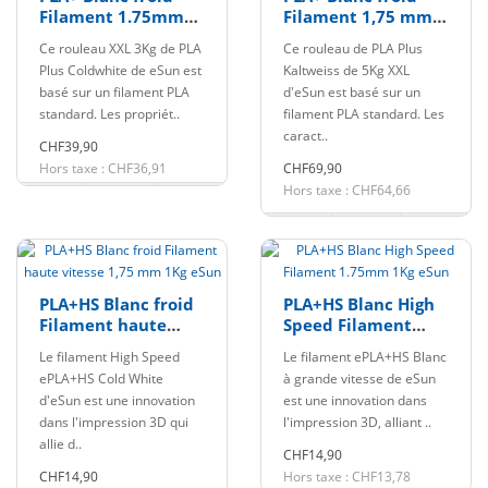
Filament 1.75mm
Filament 1,75 mm 5
3Kg eSun
kg eSun
Ce rouleau XXL 3Kg de PLA
Ce rouleau de PLA Plus
Plus Coldwhite de eSun est
Kaltweiss de 5Kg XXL
basé sur un filament PLA
d'eSun est basé sur un
standard. Les propriét..
filament PLA standard. Les
caract..
CHF39,90
Hors taxe : CHF36,91
CHF69,90
Hors taxe : CHF64,66
PLA+HS Blanc froid
PLA+HS Blanc High
Filament haute
Speed Filament
vitesse 1,75 mm
1.75mm 1Kg eSun
Le filament High Speed
Le filament ePLA+HS Blanc
1Kg eSun
ePLA+HS Cold White
à grande vitesse de eSun
d'eSun est une innovation
est une innovation dans
dans l'impression 3D qui
l'impression 3D, alliant ..
allie d..
CHF14,90
CHF14,90
Hors taxe : CHF13,78