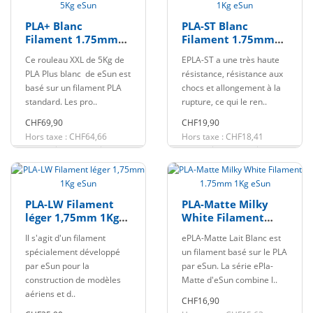
PLA+ Blanc
PLA-ST Blanc
Filament 1.75mm
Filament 1.75mm
5Kg eSun
1Kg eSun
Ce rouleau XXL de 5Kg de
EPLA-ST a une très haute
PLA Plus blanc de eSun est
résistance, résistance aux
basé sur un filament PLA
chocs et allongement à la
standard. Les pro..
rupture, ce qui le ren..
CHF69,90
CHF19,90
Hors taxe : CHF64,66
Hors taxe : CHF18,41
PLA-LW Filament
PLA-Matte Milky
léger 1,75mm 1Kg
White Filament
eSun
1.75mm 1Kg eSun
Il s'agit d'un filament
ePLA-Matte Lait Blanc est
spécialement développé
un filament basé sur le PLA
par eSun pour la
par eSun. La série ePla-
construction de modèles
Matte d'eSun combine l..
aériens et d..
CHF16,90