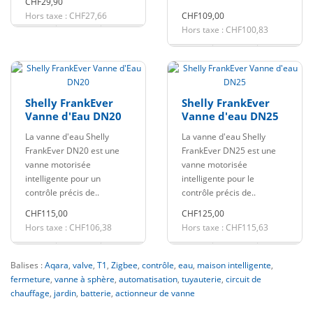
CHF29,90
Hors taxe : CHF27,66
CHF109,00
Hors taxe : CHF100,83
Shelly FrankEver
Shelly FrankEver
Vanne d'Eau DN20
Vanne d'eau DN25
La vanne d'eau Shelly
La vanne d'eau Shelly
FrankEver DN20 est une
FrankEver DN25 est une
vanne motorisée
vanne motorisée
intelligente pour un
intelligente pour le
contrôle précis de..
contrôle précis de..
CHF115,00
CHF125,00
Hors taxe : CHF106,38
Hors taxe : CHF115,63
Balises :
Aqara
,
valve
,
T1
,
Zigbee
,
contrôle
,
eau
,
maison intelligente
,
fermeture
,
vanne à sphère
,
automatisation
,
tuyauterie
,
circuit de
chauffage
,
jardin
,
batterie
,
actionneur de vanne