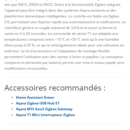
tels que DN15, DN20 et DN25. Grâce à la fonctionnalité Zigbee intégrée,
l'appareil peut être intégré dans des systèmes Aqara existants et des
plateformes domestiques intelligentes. Le contrôle est fiable via Zigbee
3.0, permettant une réponse rapide aux automatisations et notifications. Le
contrôleur génère un couple maximal de 3,6 N·m et ouvre ou ferme la
vanne en 5 à 20 secondes. La commande de vanne T1 est adaptée aux
températures comprises entre −10 °C et +50 °C ainsi qu'à une humidité
allant jusqu'à 95 %, ce qui la rend également idéale pour une utilisation en
extérieur. Le kit d'accessoires et l'adaptateur de montage flexible
permettent l'utilisation avec des vannes à levier et papillon. La conception
compacte et alimentée par batterie permet une mise à niveau rapide sans
modifications structurelles.
Accessoires recommandés :
Home Assistant Green
Aqara Zigbee USB Hub E1
Aqara M1S Gen2 Zigbee Gateway
Aqara T1 Mini Interrupteur Zigbee