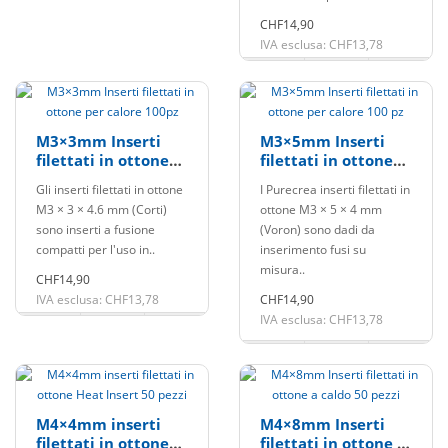
CHF14,90
IVA esclusa: CHF13,78
M3×3mm Inserti
M3×5mm Inserti
filettati in ottone
filettati in ottone
per calore 100pz
per calore 100 pz
Gli inserti filettati in ottone
I Purecrea inserti filettati in
M3 × 3 × 4.6 mm (Corti)
ottone M3 × 5 × 4 mm
sono inserti a fusione
(Voron) sono dadi da
compatti per l'uso in..
inserimento fusi su
misura..
CHF14,90
IVA esclusa: CHF13,78
CHF14,90
IVA esclusa: CHF13,78
M4×4mm inserti
M4×8mm Inserti
filettati in ottone
filettati in ottone a