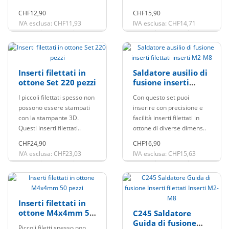
CHF12,90
CHF15,90
IVA esclusa: CHF11,93
IVA esclusa: CHF14,71
Inserti filettati in
Saldatore ausilio di
ottone Set 220 pezzi
fusione inserti
filettati inserti M2-
I piccoli filettati spesso non
Con questo set puoi
M8
possono essere stampati
inserire con precisione e
con la stampante 3D.
facilità inserti filettati in
Questi inserti filettati..
ottone di diverse dimens..
CHF24,90
CHF16,90
IVA esclusa: CHF23,03
IVA esclusa: CHF15,63
Inserti filettati in
ottone M4x4mm 50
C245 Saldatore
pezzi
Guida di fusione
Piccoli filetti spesso non