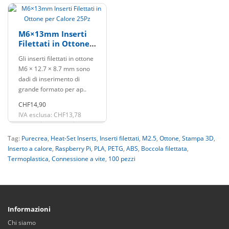
M6×13mm Inserti
Filettati in Ottone
per Calore 25Pz
Gli inserti filettati in ottone
M6 × 12.7 × 8.7 mm sono
dadi di inserimento di
grande formato per ap..
CHF14,90
IVA esclusa: CHF13,78
Tag:
Purecrea
,
Heat-Set Inserts
,
Inserti filettati
,
M2.5
,
Ottone
,
Stampa 3D
,
Inserto a calore
,
Raspberry Pi
,
PLA
,
PETG
,
ABS
,
Boccola filettata
,
Termoplastica
,
Connessione a vite
,
100 pezzi
Informazioni
Chi siamo