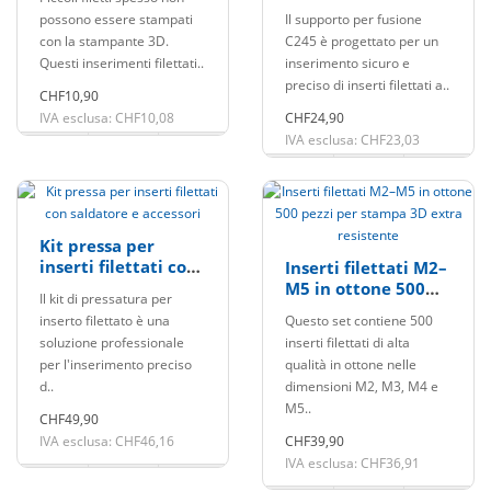
Inserti filettati
possono essere stampati
Il supporto per fusione
Inserti M2-M8
con la stampante 3D.
C245 è progettato per un
Questi inserimenti filettati..
inserimento sicuro e
preciso di inserti filettati a..
CHF10,90
IVA esclusa: CHF10,08
CHF24,90
IVA esclusa: CHF23,03
Kit pressa per
inserti filettati con
Inserti filettati M2–
saldatore e
M5 in ottone 500
Il kit di pressatura per
accessori
pezzi per stampa
inserto filettato è una
Questo set contiene 500
3D extra resistente
soluzione professionale
inserti filettati di alta
per l'inserimento preciso
qualità in ottone nelle
d..
dimensioni M2, M3, M4 e
M5..
CHF49,90
IVA esclusa: CHF46,16
CHF39,90
IVA esclusa: CHF36,91