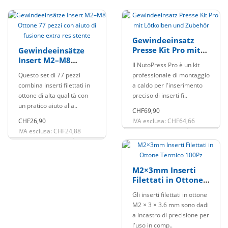
Gewindeeinsatz
Presse Kit Pro mit
Gewindeeinsätze
Lötkolben und
Insert M2–M8
Il NutoPress Pro è un kit
Zubehör
Ottone 77 pezzi con
Questo set di 77 pezzi
professionale di montaggio
aiuto di fusione
combina inserti filettati in
a caldo per l'inserimento
extra resistente
ottone di alta qualità con
preciso di inserti fi..
un pratico aiuto alla..
CHF69,90
CHF26,90
IVA esclusa: CHF64,66
IVA esclusa: CHF24,88
M2×3mm Inserti
Filettati in Ottone
Termico 100Pz
Gli inserti filettati in ottone
M2 × 3 × 3.6 mm sono dadi
a incastro di precisione per
l'uso in comp..