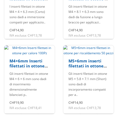
Heat Insert 50 pezzi
caldo 50 pezzi
I inserti filettati in ottone
Gli inserti filettati in ottone
M4 × 4 × 6.3 mm (Corto)
M4 × 8.1 × 6.3 mm sono
sono dadi a immersione
dadi da fusione a lungo
compatti per applicazio..
braccio per applicazi..
CHF14,90
CHF14,90
IVA esclusa: CHF13,78
IVA esclusa: CHF13,78
M4×6mm Inserti
M5×6mm inserti
filettati in ottone
filettati in ottone
per calore 100Pz
per riscaldamento
Gli inserti filettati in ottone
Gli inserti filettati in ottone
50 pezzi
M4 × 6 × 6 mm sono dadi
M5 × 5.8 × 7.1 mm (Short)
di inserimento
sono dadi di
dimensionalmente
incorporamento compatti
bilanciati p..
per a..
CHF19,90
CHF14,90
IVA esclusa: CHF18,41
IVA esclusa: CHF13,78