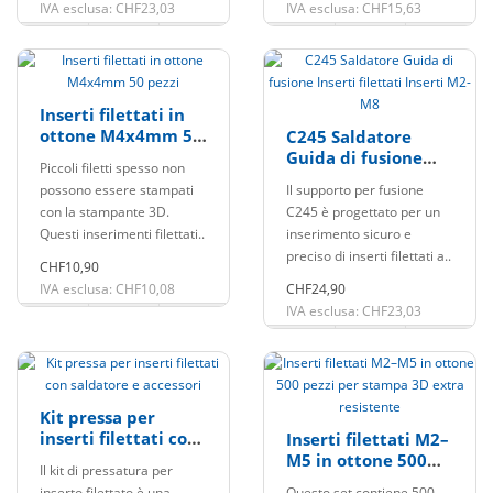
IVA esclusa: CHF23,03
IVA esclusa: CHF15,63
Inserti filettati in
ottone M4x4mm 50
C245 Saldatore
pezzi
Guida di fusione
Piccoli filetti spesso non
Inserti filettati
possono essere stampati
Il supporto per fusione
Inserti M2-M8
con la stampante 3D.
C245 è progettato per un
Questi inserimenti filettati..
inserimento sicuro e
preciso di inserti filettati a..
CHF10,90
IVA esclusa: CHF10,08
CHF24,90
IVA esclusa: CHF23,03
Kit pressa per
inserti filettati con
Inserti filettati M2–
saldatore e
M5 in ottone 500
Il kit di pressatura per
accessori
pezzi per stampa
inserto filettato è una
Questo set contiene 500