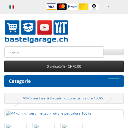
0 articolo(i) - CHF0.00
Categorie
M4×6mm Inserti filettati in ottone per calore 100Pz