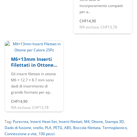
incorporamento compatti
per a..
CHF14,90
IVA esclusa: CHF13,78
M6×13mm Inserti
Filettati in Ottone
per Calore 25Pz
Gli inserti filettati in ottone
M6 × 12.7 × 8.7 mm sono
dadi di inserimento di
grande formato per ap..
CHF14,90
IVA esclusa: CHF13,78
Tag:
Purecrea
,
Inserti Heat-Set
,
Inserti filettati
,
M4
,
Ottone
,
Stampa 3D
,
Dado di fusione
,
snello
,
PLA
,
PETG
,
ABS
,
Boccola filettata
,
Termoplastico
,
Connessione a vite
,
100 pezzi