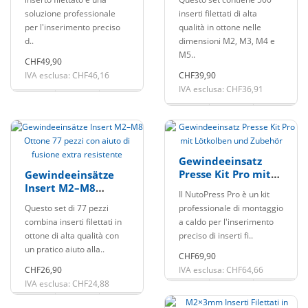
3D extra resistente
soluzione professionale
inserti filettati di alta
per l'inserimento preciso
qualità in ottone nelle
d..
dimensioni M2, M3, M4 e
M5..
CHF49,90
IVA esclusa: CHF46,16
CHF39,90
IVA esclusa: CHF36,91
Gewindeeinsatz
Presse Kit Pro mit
Gewindeeinsätze
Lötkolben und
Insert M2–M8
Il NutoPress Pro è un kit
Zubehör
Ottone 77 pezzi con
Questo set di 77 pezzi
professionale di montaggio
aiuto di fusione
combina inserti filettati in
a caldo per l'inserimento
extra resistente
ottone di alta qualità con
preciso di inserti fi..
un pratico aiuto alla..
CHF69,90
CHF26,90
IVA esclusa: CHF64,66
IVA esclusa: CHF24,88