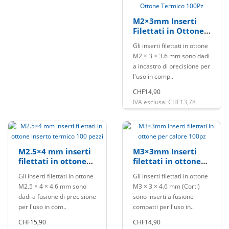
M2×3mm Inserti
Filettati in Ottone
Termico 100Pz
Gli inserti filettati in ottone
M2 × 3 × 3.6 mm sono dadi
a incastro di precisione per
l'uso in comp..
CHF14,90
IVA esclusa: CHF13,78
M2.5×4 mm inserti
M3×3mm Inserti
filettati in ottone
filettati in ottone
inserto termico 100
per calore 100pz
Gli inserti filettati in ottone
Gli inserti filettati in ottone
pezzi
M2.5 × 4 × 4.6 mm sono
M3 × 3 × 4.6 mm (Corti)
dadi a fusione di precisione
sono inserti a fusione
per l'uso in com..
compatti per l'uso in..
CHF15,90
CHF14,90