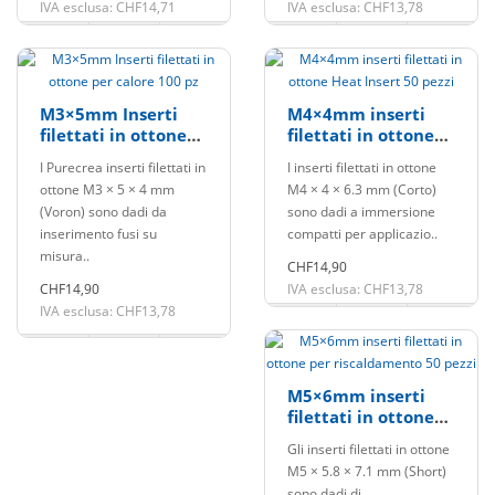
IVA esclusa: CHF14,71
IVA esclusa: CHF13,78
M3×5mm Inserti
M4×4mm inserti
filettati in ottone
filettati in ottone
per calore 100 pz
Heat Insert 50 pezzi
I Purecrea inserti filettati in
I inserti filettati in ottone
ottone M3 × 5 × 4 mm
M4 × 4 × 6.3 mm (Corto)
(Voron) sono dadi da
sono dadi a immersione
inserimento fusi su
compatti per applicazio..
misura..
CHF14,90
CHF14,90
IVA esclusa: CHF13,78
IVA esclusa: CHF13,78
M5×6mm inserti
filettati in ottone
per riscaldamento
Gli inserti filettati in ottone
50 pezzi
M5 × 5.8 × 7.1 mm (Short)
sono dadi di