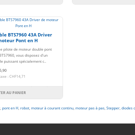
ble BTS7960 43A Driver
moteur Pont en H
le pilote de moteur double pont
BTS7960, vous disposez d'un
e puissant spécialement c..
5,90
taxe : CHF14,71
TER AU PANIER
r
,
pont en H
,
robot
,
moteur à courant continu
,
moteur pas à pas
,
Stepper
,
diodes 