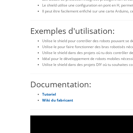
Le shield utilise une configuration en pont en H, perme
Il peut être facilement enfiché sur une carte Arduino, ce
Exemples d'utilisation:
Utilise le shield pour contrôler des robots pouvant se d
Utilise-le pour faire fonctionner des bras robotisés n
Utilise le shield dans des projets où tu dois contrôle
Idéal pour le développement de robots mobiles nécessita
Utilise le shield dans des projets DIY où tu souhaites
Documentation:
Tutoriel
Wiki du fabricant