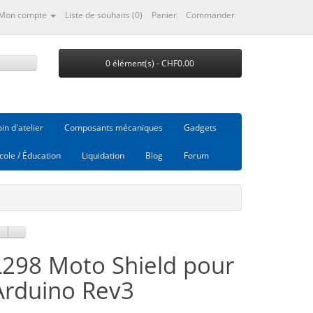
Mon compte
Liste de souhaits (0)
Panier
Commander
0 élément(s) - CHF0.00
in d'atelier
Composants mécaniques
Gadgets
cole / Éducation
Liquidation
Blog
Forum
L298 Moto Shield pour
Arduino Rev3