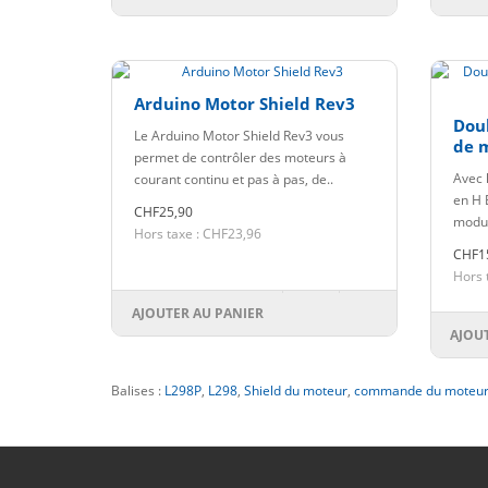
Arduino Motor Shield Rev3
Dou
Le Arduino Motor Shield Rev3 vous
de 
permet de contrôler des moteurs à
Avec 
courant continu et pas à pas, de..
en H 
CHF25,90
modul
Hors taxe : CHF23,96
CHF1
Hors 
AJOUTER AU PANIER
AJOU
Balises :
L298P
,
L298
,
Shield du moteur
,
commande du moteu