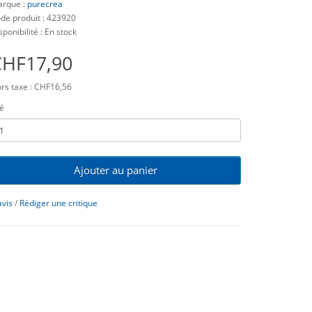
rque :
purecrea
de produit : 423920
sponibilité : En stock
CHF17,90
rs taxe : CHF16,56
é
Ajouter au panier
avis
/
Rédiger une critique