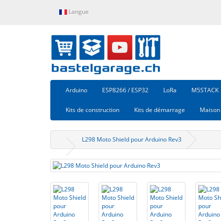
Langue
Arduino
ESP8266 / ESP32
LoRa
M5STACK
Kits de construction
Kits de démarrage
Maison 
L298 Moto Shield pour Arduino Rev3