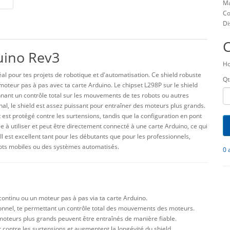
Ma
Co
Di
uino Rev3
Ho
l pour tes projets de robotique et d'automatisation. Ce shield robuste
Qt
oteur pas à pas avec ta carte Arduino. Le chipset L298P sur le shield
nnant un contrôle total sur les mouvements de tes robots ou autres
nal, le shield est assez puissant pour entraîner des moteurs plus grands.
 est protégé contre les surtensions, tandis que la configuration en pont
e à utiliser et peut être directement connecté à une carte Arduino, ce qui
Il est excellent tant pour les débutants que pour les professionnels,
obots mobiles ou des systèmes automatisés.
0 
ontinu ou un moteur pas à pas via ta carte Arduino.
ionnel, te permettant un contrôle total des mouvements des moteurs.
oteurs plus grands peuvent être entraînés de manière fiable.
t contre les surtensions et augmentent la longévité du shield.