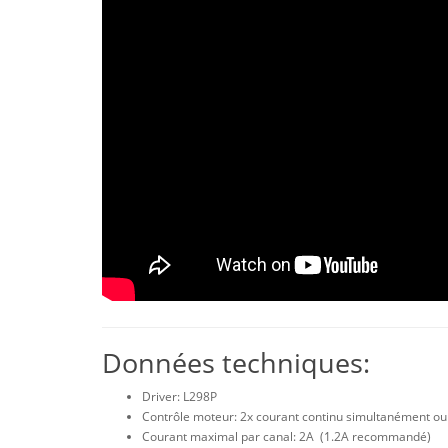
Données techniques:
Driver: L298P
Contrôle moteur: 2x courant continu simultanément ou
Courant maximal par canal: 2A (1.2A recommandé)