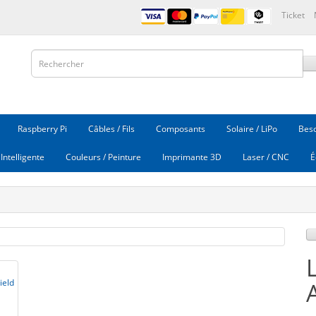
Ticket
Raspberry Pi
Câbles / Fils
Composants
Solaire / LiPo
Beso
Intelligente
Couleurs / Peinture
Imprimante 3D
Laser / CNC
É