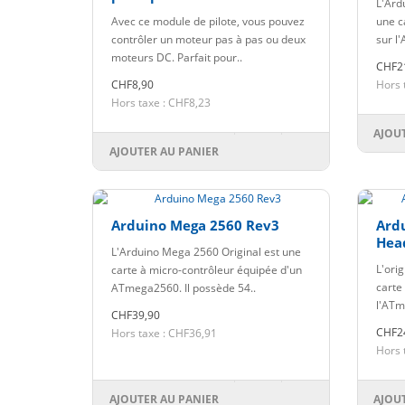
L'Ard
Pilote de moteur DC
Avec ce module de pilote, vous pouvez
une c
contrôler un moteur pas à pas ou deux
sur l
moteurs DC. Parfait pour..
CHF2
CHF8,90
Hors 
Hors taxe : CHF8,23
AJOU
AJOUTER AU PANIER
Arduino Mega 2560 Rev3
Ard
Hea
L'Arduino Mega 2560 Original est une
L'ori
carte à micro-contrôleur équipée d'un
carte
ATmega2560. Il possède 54..
l'ATm
CHF39,90
CHF2
Hors taxe : CHF36,91
Hors 
AJOUTER AU PANIER
AJOU