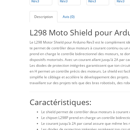
Description
Avis (0)
L298 Moto Shield pour Ard
Le L298 Motor Shield pour Arduino Rev3 est le complément idéa
te permet de contrôler deux moteurs à courant continu ou un m
prend en charge le contrôle bidirectionnel des moteurs, te do
dispositifs motorisés. Avec un courant allant jusqu'à 2A par ca
Les diodes de protection intégrées garantissent que ton circuit
en H permet un contrôle précis des moteurs. Le shield est facil
simplifie le câblage et accélère le développement des projets. 
travaillant sur des projets tels que des bras robotisés, des r
Caractéristiques:
Le shield permet de contrôler deux moteurs à courant c
Le chipset L298P prend en charge un contrôle bidirect
Le courant jusqu'à 2A par canal assure que même les m
Les diodes de protection intégrées protègent ton circui