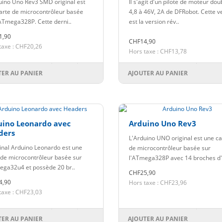
uino Uno Rev3 SMD original est
Il s'agit d'un pilote de moteur dou
arte de microcontrôleur basée
4,8 à 46V, 2A de DFRobot. Cette v
'ATmega328P. Cette derni..
est la version rév..
1,90
CHF14,90
taxe : CHF20,26
Hors taxe : CHF13,78
TER AU PANIER
AJOUTER AU PANIER
uino Leonardo avec
Arduino Uno Rev3
ders
L'Arduino UNO original est une ca
ginal Arduino Leonardo est une
de microcontrôleur basée sur
 de microcontrôleur basée sur
l'ATmega328P avec 14 broches d'
ega32u4 et possède 20 br..
CHF25,90
4,90
Hors taxe : CHF23,96
taxe : CHF23,03
TER AU PANIER
AJOUTER AU PANIER