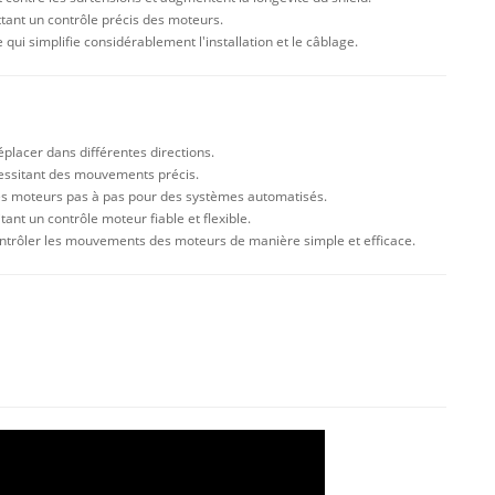
ttant un contrôle précis des moteurs.
 qui simplifie considérablement l'installation et le câblage.
éplacer dans différentes directions.
écessitant des mouvements précis.
r des moteurs pas à pas pour des systèmes automatisés.
nt un contrôle moteur fiable et flexible.
 contrôler les mouvements des moteurs de manière simple et efficace.