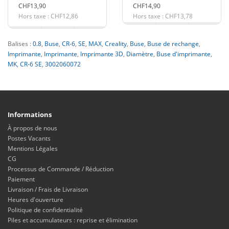
CHF13,90
CHF14,90
Hors taxe : CHF12,86
Hors taxe : CHF13,78
Balises :
0.8
,
Buse
,
CR-6
,
SE
,
MAX
,
Creality
,
Buse
,
Buse de rechange
,
Imprimante
,
Imprimante
,
Imprimante 3D
,
Diamètre
,
Buse d'imprimante
,
MK
,
CR-6 SE
,
3002060072
Informations
À propos de nous
Postes Vacants
Mentions Légales
CG
Processus de Commande / Réduction
Paiement
Livraison / Frais de Livraison
Heures d'ouverture
Politique de confidentialité
Piles et accumulateurs : reprise et élimination