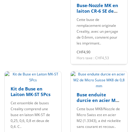
Buse-Nozzle MK en
laiton CR-6 SE de
0,6mm
Cette buse de
remplacement originale
Creality, avec un perçage
de 0.6mm, convient pour
les imprimant..
CHF4,90
Hors taxe : CHF4,53
Kit de Buse en
Laiton MK-ST 5Pcs
Buse enduite
durcie en acier M2
Cet ensemble de buses
de Micro Suisse
Creality comprend une
Cette buse MK8/Nozzle de
MK8 de 0,8 mm
buse en laiton MK-ST de
Micro Swiss est en acier
0,25, 0,6, 0,8 et deux de
M2 (1.3343), a été nickelée
0,4. C..
sans courant et recouv..