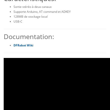
Sortie stéréo à deux canaux
Supporte Arduino, AT command et ADKEY
128MB de stockage local
USB-C
Documentation:
DFRobot Wiki