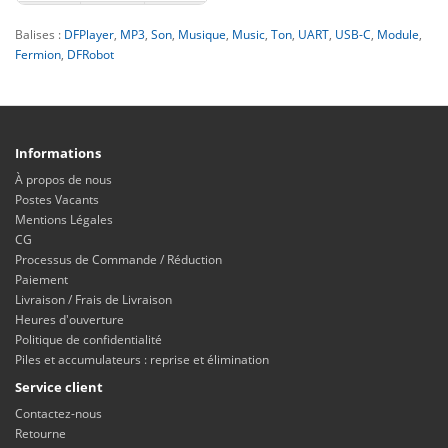
Balises :
DFPlayer
,
MP3
,
Son
,
Musique
,
Music
,
Ton
,
UART
,
USB-C
,
Module
,
Fermion
,
DFRobot
Informations
À propos de nous
Postes Vacants
Mentions Légales
CG
Processus de Commande / Réduction
Paiement
Livraison / Frais de Livraison
Heures d'ouverture
Politique de confidentialité
Piles et accumulateurs : reprise et élimination
Service client
Contactez-nous
Retourne