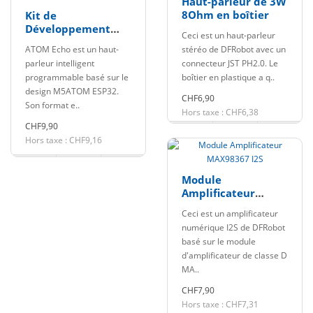
Haut-parleur de 3W
8Ohm en boîtier
Kit de
Développement
Ceci est un haut-parleur
pour Haut-Parleur
ATOM Echo est un haut-
stéréo de DFRobot avec un
Intelligent ATOM
parleur intelligent
connecteur JST PH2.0. Le
Echo
programmable basé sur le
boîtier en plastique a q..
design M5ATOM ESP32.
CHF6,90
Son format e..
Hors taxe : CHF6,38
CHF9,90
Hors taxe : CHF9,16
Module
Amplificateur
MAX98367 I2S
Ceci est un amplificateur
numérique I2S de DFRobot
basé sur le module
d'amplificateur de classe D
MA..
CHF7,90
Hors taxe : CHF7,31