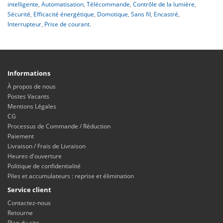
intelligente
,
Automatisation
,
Télécommande
,
Contrôle de la lumière
,
Sécurité
,
Efficacité énergétique
,
Domotique
,
Sans fil
,
Encastré
,
Interrupteur
,
Prise de courant.
Informations
À propos de nous
Postes Vacants
Mentions Légales
CG
Processus de Commande / Réduction
Paiement
Livraison / Frais de Livraison
Heures d'ouverture
Politique de confidentialité
Piles et accumulateurs : reprise et élimination
Service client
Contactez-nous
Retourne
Plan du site