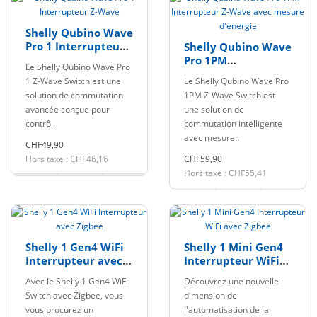
Shelly Qubino Wave
Pro 1 Interrupteur
Shelly Qubino Wave
Z-Wave
Pro 1PM
Le Shelly Qubino Wave Pro
Interrupteur Z-
1 Z-Wave Switch est une
Le Shelly Qubino Wave Pro
Wave avec mesure
solution de commutation
1PM Z-Wave Switch est
d'énergie
avancée conçue pour
une solution de
contrô..
commutation intelligente
avec mesure..
CHF49,90
Hors taxe : CHF46,16
CHF59,90
Hors taxe : CHF55,41
Shelly 1 Gen4 WiFi
Shelly 1 Mini Gen4
Interrupteur avec
Interrupteur WiFi
Zigbee
avec Zigbee
Avec le Shelly 1 Gen4 WiFi
Découvrez une nouvelle
Switch avec Zigbee, vous
dimension de
vous procurez un
l'automatisation de la