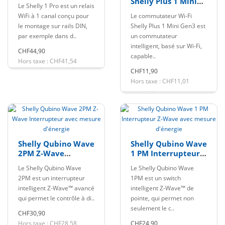
Shelly Plus 1 Mini
Le Shelly 1 Pro est un relais
Gen3
WiFi à 1 canal conçu pour
Le commutateur Wi-Fi
le montage sur rails DIN,
Shelly Plus 1 Mini Gen3 est
par exemple dans d..
un commutateur
intelligent, basé sur Wi-Fi,
CHF44,90
capable..
Hors taxe : CHF41,54
CHF11,90
Hors taxe : CHF11,01
Shelly Qubino Wave
Shelly Qubino Wave
2PM Z-Wave
1 PM Interrupteur
Interrupteur avec
Z-Wave avec
Le Shelly Qubino Wave
Le Shelly Qubino Wave
mesure d'énergie
mesure d'énergie
2PM est un interrupteur
1PM est un switch
intelligent Z-Wave™ avancé
intelligent Z-Wave™ de
qui permet le contrôle à di..
pointe, qui permet non
seulement le c..
CHF30,90
Hors taxe : CHF28,58
CHF24,90