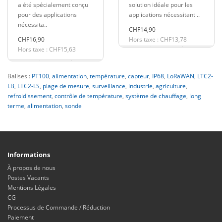
a été spécialement conçu
solution idéale pour les
pour des applications
applications nécessitant ..
nécessita..
CHF14,90
CHF16,90
Hors taxe : CHF13,78
Hors taxe : CHF15,63
Balises :
PT100
,
alimentation
,
température
,
capteur
,
IP68
,
LoRaWAN
,
LTC2-
LB
,
LTC2-LS
,
plage de mesure
,
surveillance
,
industrie
,
agriculture
,
refroidissement
,
contrôle de température
,
système de chauffage
,
long
terme
,
alimentation
,
sonde
Informations
À propos de nous
Postes Vacants
Mentions Légales
CG
Processus de Commande / Réduction
Paiement