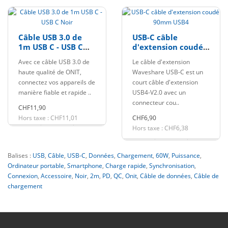
Câble USB 3.0 de
USB-C câble
1m USB C - USB C
d'extension coudé
Noir
90mm USB4
Avec ce câble USB 3.0 de
Le câble d'extension
haute qualité de ONIT,
Waveshare USB-C est un
connectez vos appareils de
court câble d'extension
manière fiable et rapide ..
USB4-V2.0 avec un
connecteur cou..
CHF11,90
Hors taxe : CHF11,01
CHF6,90
Hors taxe : CHF6,38
Balises :
USB
,
Câble
,
USB-C
,
Données
,
Chargement
,
60W
,
Puissance
,
Ordinateur portable
,
Smartphone
,
Charge rapide
,
Synchronisation
,
Connexion
,
Accessoire
,
Noir
,
2m
,
PD
,
QC
,
Onit
,
Câble de données
,
Câble de
chargement