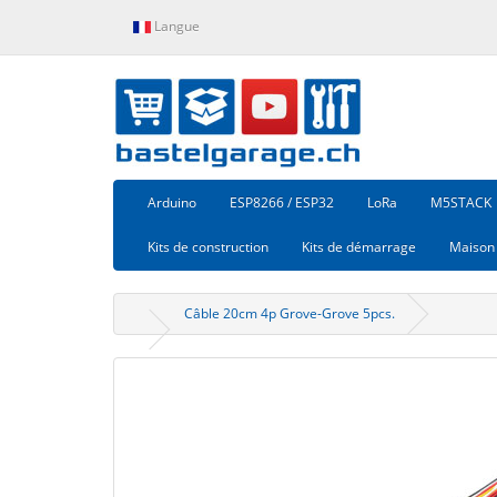
Langue
Arduino
ESP8266 / ESP32
LoRa
M5STACK
Kits de construction
Kits de démarrage
Maison 
Câble 20cm 4p Grove-Grove 5pcs.