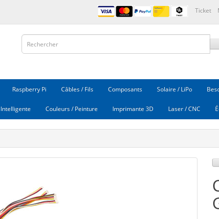
Ticket
Raspberry Pi
Câbles / Fils
Composants
Solaire / LiPo
Beso
Intelligente
Couleurs / Peinture
Imprimante 3D
Laser / CNC
É