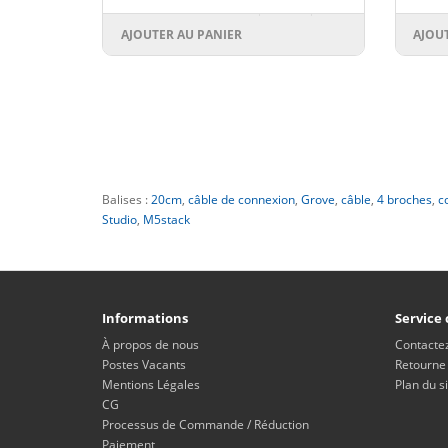
AJOUTER AU PANIER
AJOU
Balises :
20cm
,
câble de connexion
,
Grove
,
câble
,
4 broches
,
c
Studio
,
M5stack
Informations
Service 
À propos de nous
Contacte
Postes Vacants
Retourne
Mentions Légales
Plan du si
CG
Processus de Commande / Réduction
Paiement