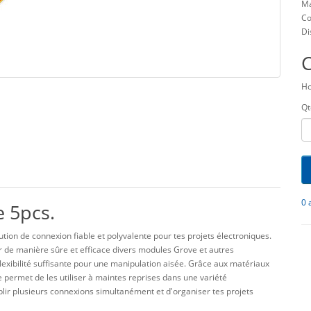
Ma
Co
Di
Ho
Qt
0 
 5pcs.
tion de connexion fiable et polyvalente pour tes projets électroniques.
r de manière sûre et efficace divers modules Grove et autres
exibilité suffisante pour une manipulation aisée. Grâce aux matériaux
te permet de les utiliser à maintes reprises dans une variété
ablir plusieurs connexions simultanément et d'organiser tes projets