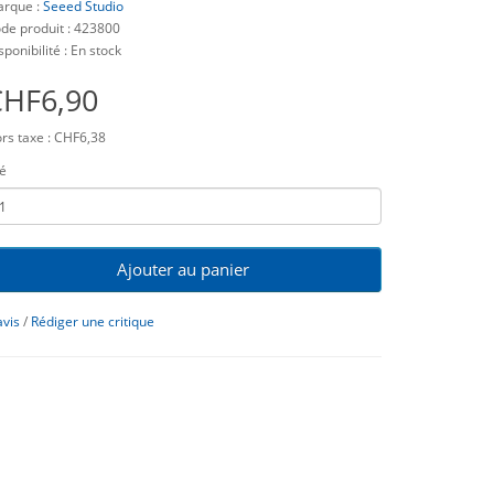
rque :
Seeed Studio
de produit : 423800
sponibilité : En stock
CHF6,90
rs taxe : CHF6,38
é
Ajouter au panier
avis
/
Rédiger une critique