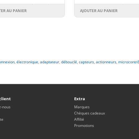
TER AU PANIER
AJOUTER AU PANIER
onnexion
,
électronique
,
adaptateur
,
débouclé
,
capteurs
,
actionneurs
,
microcontrô
client
Extra
z-nous
Marques
Chèques cadeaux
te
Affilié
Promotions