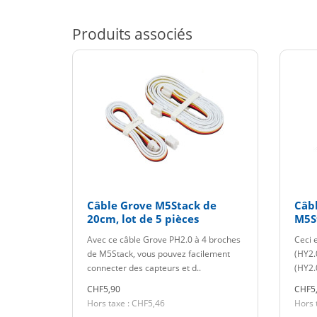
Produits associés
Câble Grove M5Stack de
Câb
20cm, lot de 5 pièces
M5S
20c
Avec ce câble Grove PH2.0 à 4 broches
Ceci 
de M5Stack, vous pouvez facilement
(HY2.
connecter des capteurs et d..
(HY2.
CHF5,90
CHF5
Hors taxe : CHF5,46
Hors 