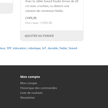
Avec le câble Seeed Studio Grove de 20
cm avec crochets, tu obtiens une
solution de connexion fiable..
CHF6,90
Hors taxe : CHF6,38
AJOUTER AU PANIER
leur
,
DIY
,
éducation
,
robotique
,
IoT
,
durable
,
fiable
,
Seeed-
Mon compte
Mon compte
Historique des commandes
Liste de souhaits
Newsletter