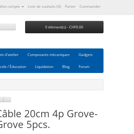
Mon compte
Liste de souhaits (0)
Panier
Commander
0 élément(s) - CHF0.00
in d'atelier
Composants mécaniques
Gadgets
cole / Éducation
Liquidation
Blog
Forum
Câble 20cm 4p Grove-
Grove 5pcs.