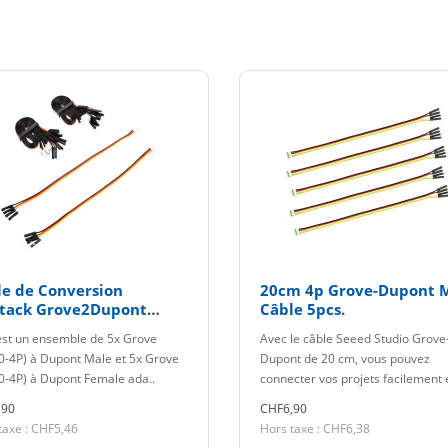
le de Conversion
20cm 4p Grove-Dupont 
tack Grove2Dupont
Câble 5pcs.
m 10pcs
est un ensemble de 5x Grove
Avec le câble Seeed Studio Grove
0-4P) à Dupont Male et 5x Grove
Dupont de 20 cm, vous pouvez
0-4P) à Dupont Female ada..
connecter vos projets facilement e
,90
CHF6,90
taxe : CHF5,46
Hors taxe : CHF6,38