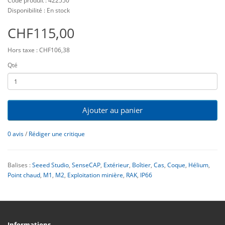
Code produit : 422550
Disponibilité : En stock
CHF115,00
Hors taxe : CHF106,38
Qté
Ajouter au panier
0 avis
/
Rédiger une critique
Balises :
Seeed Studio
,
SenseCAP
,
Extérieur
,
Boîtier
,
Cas
,
Coque
,
Hélium
,
Point chaud
,
M1
,
M2
,
Exploitation minière
,
RAK
,
IP66
Informations