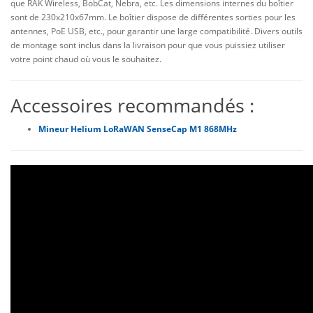
que RAK Wireless, BobCat, Nebra, etc. Les dimensions internes du boîtier
sont de 230x210x67mm. Le boîtier dispose de différentes sorties pour les
antennes, PoE USB, etc., pour garantir une large compatibilité. Divers outils
de montage sont inclus dans la livraison pour que vous puissiez utiliser
votre point chaud où vous le souhaitez.
Accessoires recommandés :
Mineur Helium LoRaWAN SenseCap M1 868MHz