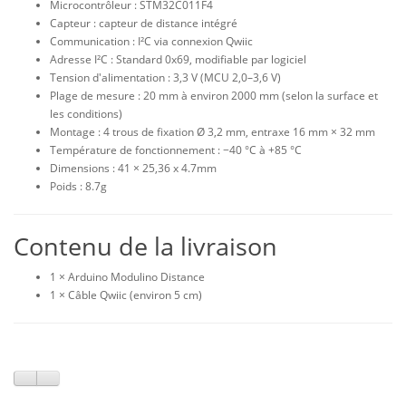
Microcontrôleur : STM32C011F4
Capteur : capteur de distance intégré
Communication : I²C via connexion
Qwiic
Adresse I²C : Standard 0x69, modifiable par logiciel
Tension d'alimentation : 3,3 V (MCU 2,0
–3,6 V)
Plage de mesure : 20 mm à environ 2000 mm (selon la surfa
ce et
les conditions)
Montage : 4 trous de fixation Ø 3,2 mm, entraxe 16 mm × 32 mm
Température de fonctionnement :
−
40 °C à +85 °C
Dimensions : 41 × 25,36 x 4.7mm
Poids : 8.7g
Contenu de la livraison
1 ×
Arduino Modulino Distance
1 × Câble Qwiic (environ 5 cm)