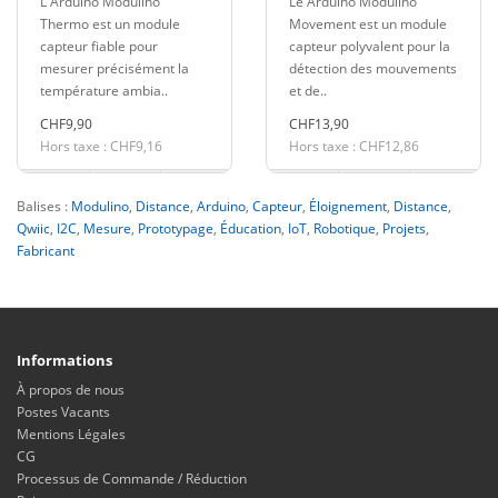
L'Arduino Modulino
Le Arduino Modulino
Thermo est un module
Movement est un module
capteur fiable pour
capteur polyvalent pour la
mesurer précisément la
détection des mouvements
température ambia..
et de..
CHF9,90
CHF13,90
Hors taxe : CHF9,16
Hors taxe : CHF12,86
Balises :
Modulino
,
Distance
,
Arduino
,
Capteur
,
Éloignement
,
Distance
,
Qwiic
,
I2C
,
Mesure
,
Prototypage
,
Éducation
,
IoT
,
Robotique
,
Projets
,
Fabricant
Informations
À propos de nous
Postes Vacants
Mentions Légales
CG
Processus de Commande / Réduction